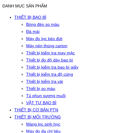
DANH MỤC SẢN PHẨM
THIẾT BỊ BAO BÌ
Bóng đèn so màu
Đá mài
Máy đo lực kéo đứt
Máy nén thùng carton
Thiết bị kiểm tra may mặc
Thiết bị đo độ dày bao bì
Thiết bị kiểm tra bao bì giấy
Thiết bị kiểm tra độ cứng
Thiết bị kiểm tra vải
Thiết bị so màu
Tủ phun sương muối
VẬT TƯ BAO BÌ
THIẾT BỊ CƠ BẢN PTN
THIẾT BỊ MÔI TRƯỜNG
Màng lọc sinh học
Máy đo đa chỉ tiêu