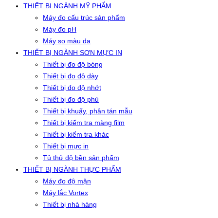
THIẾT BỊ NGÀNH MỸ PHẨM
Máy đo cấu trúc sản phẩm
Máy đo pH
Máy so màu da
THIẾT BỊ NGÀNH SƠN MỰC IN
Thiết bị đo độ bóng
Thiết bị đo độ dày
Thiết bị đo độ nhớt
Thiết bị đo độ phủ
Thiết bị khuấy, phân tán mẫu
Thiết bị kiểm tra màng film
Thiết bị kiểm tra khác
Thiết bị mực in
Tủ thử độ bền sản phẩm
THIẾT BỊ NGÀNH THỰC PHẨM
Máy đo độ mặn
Máy lắc Vortex
Thiết bị nhà hàng