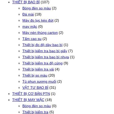
THIẾT BỊ BAO BÌ
(107)
Bóng đèn so màu
(2)
Đá mài
(18)
Máy đo lực kéo đứt
(2)
may mặc
(0)
Máy nén thùng carton
(2)
Tấm cao su
(2)
Thiết bị đo độ dày bao bì
(1)
Thiết bị kiểm tra bao bì giấy
(7)
Thiết bị kiểm tra bao bì nhựa
(1)
Thiết bị kiểm tra độ cứng
(9)
Thiết bị kiểm tra vải
(4)
Thiết bị so màu
(20)
Tủ phun sương muối
(2)
VẬT TƯ BAO BÌ
(31)
THIẾT BỊ CƠ BẢN PTN
(1)
THIẾT BỊ MAY MẶC
(18)
Bóng đèn so màu
(0)
Thiết bị kiểm tra
(5)