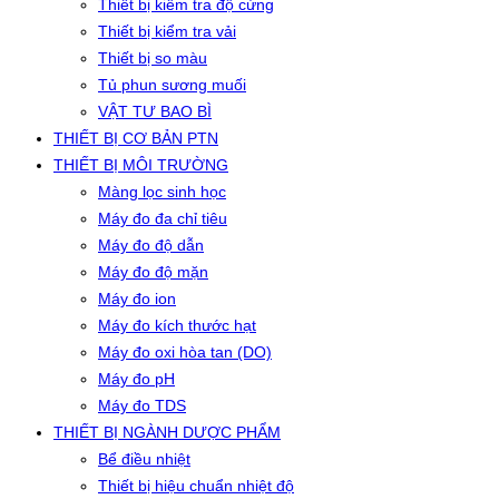
Thiết bị kiểm tra độ cứng
Thiết bị kiểm tra vải
Thiết bị so màu
Tủ phun sương muối
VẬT TƯ BAO BÌ
THIẾT BỊ CƠ BẢN PTN
THIẾT BỊ MÔI TRƯỜNG
Màng lọc sinh học
Máy đo đa chỉ tiêu
Máy đo độ dẫn
Máy đo độ mặn
Máy đo ion
Máy đo kích thước hạt
Máy đo oxi hòa tan (DO)
Máy đo pH
Máy đo TDS
THIẾT BỊ NGÀNH DƯỢC PHẨM
Bể điều nhiệt
Thiết bị hiệu chuẩn nhiệt độ