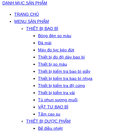
DANH MỤC SẢN PHẨM
TRANG CHỦ
MENU SẢN PHẨM
THIẾT BỊ BAO BÌ
Bóng đèn so màu
Đá mài
Máy đo lực kéo đứt
Thiết bị đo độ dày bao bì
Thiết bị so màu
Thiết bị kiểm tra bao bì giấy
Thiết bị kiểm tra bao bì nhựa
Thiết bị kiểm tra độ cứng
Thiết bị kiểm tra vải
Tủ phun sương muối
VẬT TƯ BAO BÌ
Tấm cao su
THIẾT BỊ DƯỢC PHẨM
Bể điều nhiệt