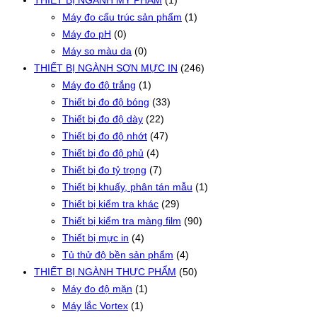
THIẾT BỊ NGÀNH MỸ PHẨM
(1)
Máy đo cấu trúc sản phẩm
(1)
Máy đo pH
(0)
Máy so màu da
(0)
THIẾT BỊ NGÀNH SƠN MỰC IN
(246)
Máy đo độ trắng
(1)
Thiết bị đo độ bóng
(33)
Thiết bị đo độ dày
(22)
Thiết bị đo độ nhớt
(47)
Thiết bị đo độ phủ
(4)
Thiết bị đo tỷ trọng
(7)
Thiết bị khuấy, phân tán mẫu
(1)
Thiết bị kiểm tra khác
(29)
Thiết bị kiểm tra màng film
(90)
Thiết bị mực in
(4)
Tủ thử độ bền sản phẩm
(4)
THIẾT BỊ NGÀNH THỰC PHẨM
(50)
Máy đo độ mặn
(1)
Máy lắc Vortex
(1)