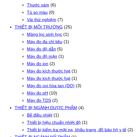
Thước xám
(6)
Tủ so màu
(0)
Vải thử nghiệm
(7)
THIẾT BỊ MÔI TRƯỜNG
(25)
Màng lọc sinh học
(1)
Máy đo đa chỉ tiêu
(1)
Máy đo độ dẫn
(5)
Máy đo độ mặn
(1)
Máy đo ion
(2)
Máy đo kích thước hạt
(1)
Máy đo kích thước hạt
(1)
Máy đo oxi hòa tan (DO)
(3)
Máy đo pH
(10)
Máy đo TDS
(2)
THIẾT BỊ NGÀNH DƯỢC PHẨM
(4)
Bể điều nhiệt
(1)
Thiết bị hiệu chuẩn nhiệt độ
(1)
Thiết bị kiểm tra mặt nạ, khẩu trang, đồ bảo hộ y tế
(2)