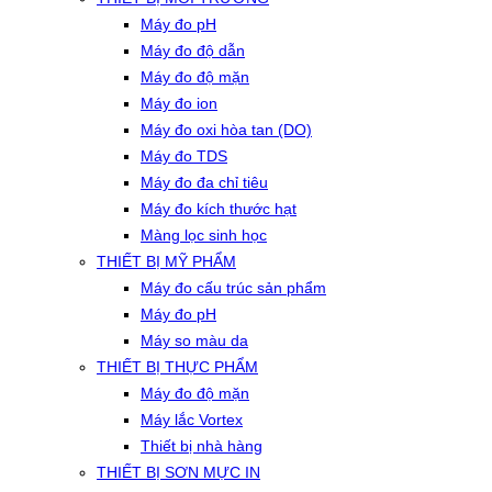
Máy đo pH
Máy đo độ dẫn
Máy đo độ mặn
Máy đo ion
Máy đo oxi hòa tan (DO)
Máy đo TDS
Máy đo đa chỉ tiêu
Máy đo kích thước hạt
Màng lọc sinh học
THIẾT BỊ MỸ PHẨM
Máy đo cấu trúc sản phẩm
Máy đo pH
Máy so màu da
THIẾT BỊ THỰC PHẨM
Máy đo độ mặn
Máy lắc Vortex
Thiết bị nhà hàng
THIẾT BỊ SƠN MỰC IN