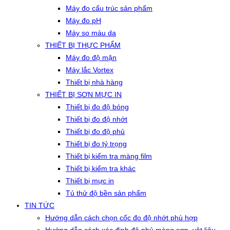
Máy đo cấu trúc sản phẩm
Máy đo pH
Máy so màu da
THIẾT BỊ THỰC PHẨM
Máy đo độ mặn
Máy lắc Vortex
Thiết bị nhà hàng
THIẾT BỊ SƠN MỰC IN
Thiết bị đo độ bóng
Thiết bị đo độ nhớt
Thiết bị đo độ phủ
Thiết bị đo tỷ trọng
Thiết bị kiểm tra màng film
Thiết bị kiểm tra khác
Thiết bị mực in
Tủ thử độ bền sản phẩm
TIN TỨC
Hướng dẫn cách chọn cốc đo độ nhớt phù hợp