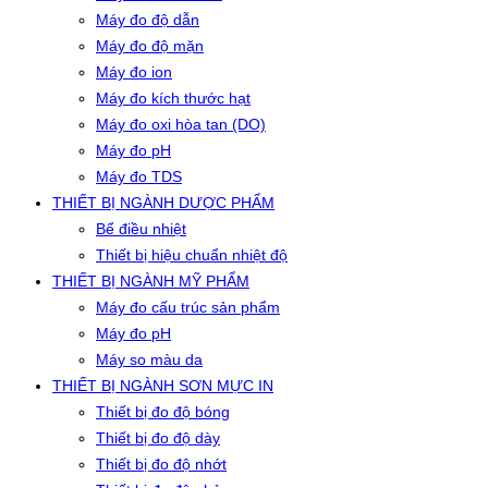
Máy đo độ dẫn
Máy đo độ mặn
Máy đo ion
Máy đo kích thước hạt
Máy đo oxi hòa tan (DO)
Máy đo pH
Máy đo TDS
THIẾT BỊ NGÀNH DƯỢC PHẨM
Bể điều nhiệt
Thiết bị hiệu chuẩn nhiệt độ
THIẾT BỊ NGÀNH MỸ PHẨM
Máy đo cấu trúc sản phẩm
Máy đo pH
Máy so màu da
THIẾT BỊ NGÀNH SƠN MỰC IN
Thiết bị đo độ bóng
Thiết bị đo độ dày
Thiết bị đo độ nhớt