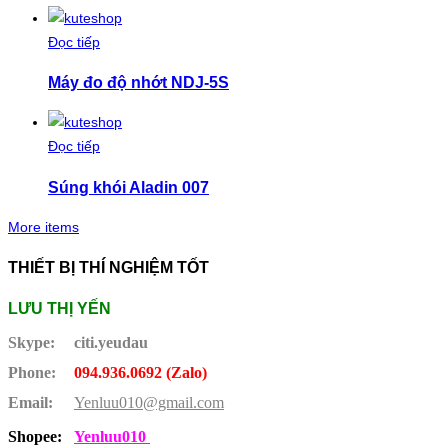
Đọc tiếp
Máy đo độ nhớt NDJ-5S
Đọc tiếp
Súng khói Aladin 007
More items
THIẾT BỊ THÍ NGHIỆM TỐT
LƯU THỊ YẾN
Skype:
citi.yeudau
Phone:
094.936.0692 (Zalo)
Email:
Yenluu010@gmail.com
Shopee:
Yenluu010