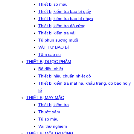
Thiết bị so màu
Thiết bị kiểm tra bao bì giấy
Thiết bị kiểm tra bao bì nhựa
Thiết bị kiểm tra độ cứng
Thiết bị kiểm tra vải
Tủ phun sương muối
VẬT TƯ BAO BÌ
Tấm cao su
THIẾT BỊ DƯỢC PHẨM
Bể điều nhiệt
Thiết bị hiệu chuẩn nhiệt độ
Thiết bị kiểm tra mặt nạ, khẩu trang, đồ bảo hộ y
tế
THIẾT BỊ MAY MẶC
Thiết bị kiểm tra
Thước xám
Tủ so màu
Vải thử nghiệm
THIẾT BỊ MÔI TRƯỜNG