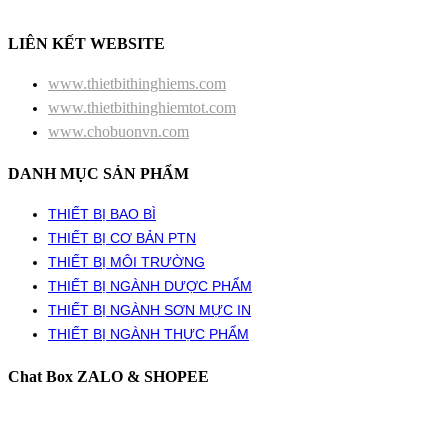
LIÊN KẾT WEBSITE
www.thietbithinghiems.com
www.thietbithinghiemtot.com
www.chobuonvn.com
DANH MỤC SẢN PHẨM
THIẾT BỊ BAO BÌ
THIẾT BỊ CƠ BẢN PTN
THIẾT BỊ MÔI TRƯỜNG
THIẾT BỊ NGÀNH DƯỢC PHẨM
THIẾT BỊ NGÀNH SƠN MỰC IN
THIẾT BỊ NGÀNH THỰC PHẨM
Chat Box ZALO & SHOPEE