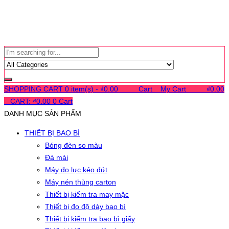
SHOPPING CART
0 item(s) -
₫
0.00
0
0
0
Cart
0
My Cart
0
0
0
₫
0.00
0
CART:
₫
0.00
0
Cart
DANH MỤC SẢN PHẨM
THIẾT BỊ BAO BÌ
Bóng đèn so màu
Đá mài
Máy đo lực kéo đứt
Máy nén thùng carton
Thiết bị kiểm tra may mặc
Thiết bị đo độ dày bao bì
Thiết bị kiểm tra bao bì giấy