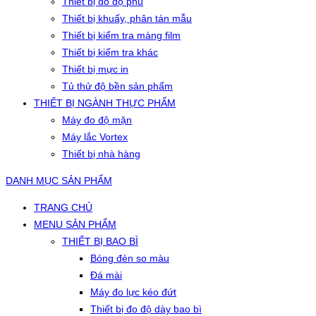
Thiết bị đo độ phủ
Thiết bị khuấy, phân tán mẫu
Thiết bị kiểm tra màng film
Thiết bị kiểm tra khác
Thiết bị mực in
Tủ thử độ bền sản phẩm
THIẾT BỊ NGÀNH THỰC PHẨM
Máy đo độ mặn
Máy lắc Vortex
Thiết bị nhà hàng
DANH MỤC SẢN PHẨM
TRANG CHỦ
MENU SẢN PHẨM
THIẾT BỊ BAO BÌ
Bóng đèn so màu
Đá mài
Máy đo lực kéo đứt
Thiết bị đo độ dày bao bì