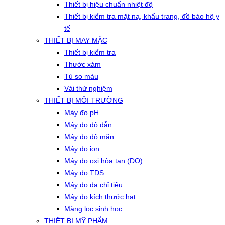
Thiết bị hiệu chuẩn nhiệt độ
Thiết bị kiểm tra mặt nạ, khẩu trang, đồ bảo hộ y
tế
THIẾT BỊ MAY MẶC
Thiết bị kiểm tra
Thước xám
Tủ so màu
Vải thử nghiệm
THIẾT BỊ MÔI TRƯỜNG
Máy đo pH
Máy đo độ dẫn
Máy đo độ mặn
Máy đo ion
Máy đo oxi hòa tan (DO)
Máy đo TDS
Máy đo đa chỉ tiêu
Máy đo kích thước hạt
Màng lọc sinh học
THIẾT BỊ MỸ PHẨM