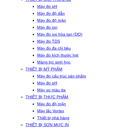
Máy đo pH
Máy đo độ dẫn
Máy đo độ mặn
Máy đo ion
Máy đo oxi hòa tan (DO)
Máy đo TDS
Máy đo đa chỉ tiêu
Máy đo kích thước hạt
Màng lọc sinh học
THIẾT BỊ MỸ PHẨM
Máy đo cấu trúc sản phẩm
Máy đo pH
Máy so màu da
THIẾT BỊ THỰC PHẨM
Máy đo độ mặn
Máy lắc Vortex
Thiết bị nhà hàng
THIẾT BỊ SƠN MỰC IN