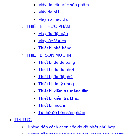
Máy đo cấu trúc sản phẩm
Máy đo pH
Máy so màu da
THIẾT BỊ THỰC PHẨM
Máy đo độ mặn
Máy lắc Vortex
Thiết bị nhà hàng
THIẾT BỊ SƠN MỰC IN
Thiết bị đo độ bóng
Thiết bị đo độ nhớt
Thiết bị đo độ phủ
Thiết bị đo tỷ trọng
Thiết bị kiểm tra màng film
Thiết bị kiểm tra khác
Thiết bị mực in
Tủ thử độ bền sản phẩm
TIN TỨC
Hướng dẫn cách chọn cốc đo độ nhớt phù hợp