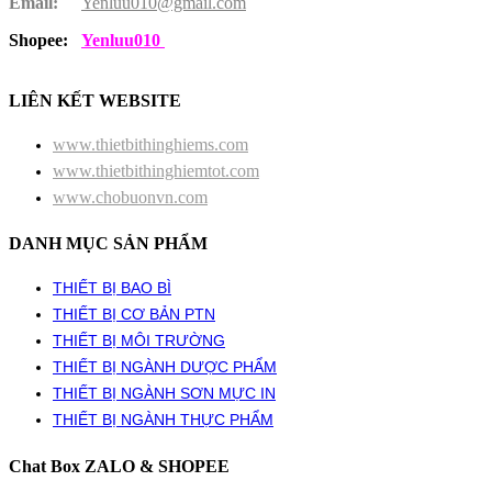
Email:
Yenluu010@gmail.com
Shopee:
Yenluu010
LIÊN KẾT WEBSITE
www.thietbithinghiems.com
www.thietbithinghiemtot.com
www.chobuonvn.com
DANH MỤC SẢN PHẨM
THIẾT BỊ BAO BÌ
THIẾT BỊ CƠ BẢN PTN
THIẾT BỊ MÔI TRƯỜNG
THIẾT BỊ NGÀNH DƯỢC PHẨM
THIẾT BỊ NGÀNH SƠN MỰC IN
THIẾT BỊ NGÀNH THỰC PHẨM
Chat Box ZALO & SHOPEE