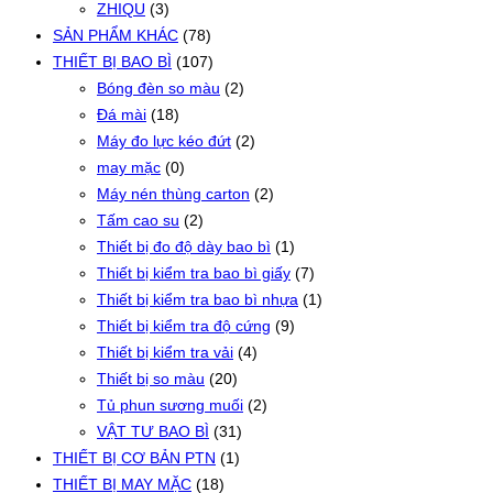
ZHIQU
(3)
SẢN PHẨM KHÁC
(78)
THIẾT BỊ BAO BÌ
(107)
Bóng đèn so màu
(2)
Đá mài
(18)
Máy đo lực kéo đứt
(2)
may mặc
(0)
Máy nén thùng carton
(2)
Tấm cao su
(2)
Thiết bị đo độ dày bao bì
(1)
Thiết bị kiểm tra bao bì giấy
(7)
Thiết bị kiểm tra bao bì nhựa
(1)
Thiết bị kiểm tra độ cứng
(9)
Thiết bị kiểm tra vải
(4)
Thiết bị so màu
(20)
Tủ phun sương muối
(2)
VẬT TƯ BAO BÌ
(31)
THIẾT BỊ CƠ BẢN PTN
(1)
THIẾT BỊ MAY MẶC
(18)