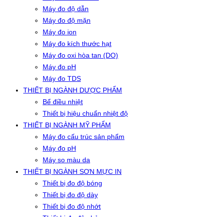
Máy đo độ dẫn
Máy đo độ mặn
Máy đo ion
Máy đo kích thước hạt
Máy đo oxi hòa tan (DO)
Máy đo pH
Máy đo TDS
THIẾT BỊ NGÀNH DƯỢC PHẨM
Bể điều nhiệt
Thiết bị hiệu chuẩn nhiệt độ
THIẾT BỊ NGÀNH MỸ PHẨM
Máy đo cấu trúc sản phẩm
Máy đo pH
Máy so màu da
THIẾT BỊ NGÀNH SƠN MỰC IN
Thiết bị đo độ bóng
Thiết bị đo độ dày
Thiết bị đo độ nhớt