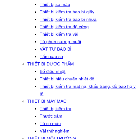
Thiết bị so màu
Thiết bị kiểm tra bao bì giấy
Thiết bị kiểm tra bao bì nhựa
Thiết bị kiểm tra độ cứng
Thiết bị kiểm tra vải
Tủ phun sương muối
VẬT TƯ BAO BÌ
Tấm cao su
THIẾT BỊ DƯỢC PHẨM
Bể điều nhiệt
Thiết bị hiệu chuẩn nhiệt độ
Thiết bị kiểm tra mặt nạ, khẩu trang, đồ bảo hộ y
tế
THIẾT BỊ MAY MẶC
Thiết bị kiểm tra
Thước xám
Tủ so màu
Vải thử nghiệm
THIẾT BỊ MÔI TRƯỜNG