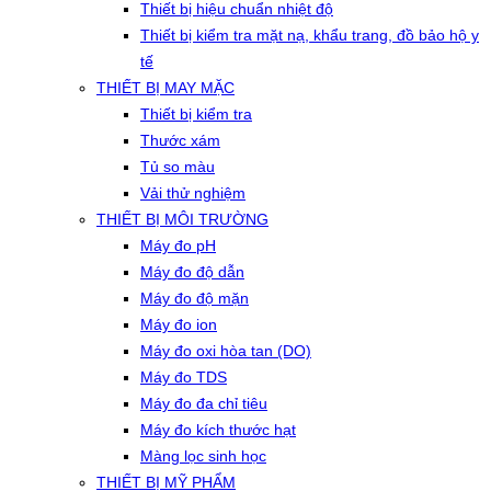
Thiết bị hiệu chuẩn nhiệt độ
Thiết bị kiểm tra mặt nạ, khẩu trang, đồ bảo hộ y
tế
THIẾT BỊ MAY MẶC
Thiết bị kiểm tra
Thước xám
Tủ so màu
Vải thử nghiệm
THIẾT BỊ MÔI TRƯỜNG
Máy đo pH
Máy đo độ dẫn
Máy đo độ mặn
Máy đo ion
Máy đo oxi hòa tan (DO)
Máy đo TDS
Máy đo đa chỉ tiêu
Máy đo kích thước hạt
Màng lọc sinh học
THIẾT BỊ MỸ PHẨM