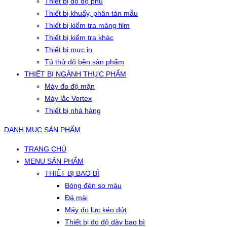
Thiết bị đo độ phủ
Thiết bị khuấy, phân tán mẫu
Thiết bị kiểm tra màng film
Thiết bị kiểm tra khác
Thiết bị mực in
Tủ thử độ bền sản phẩm
THIẾT BỊ NGÀNH THỰC PHẨM
Máy đo độ mặn
Máy lắc Vortex
Thiết bị nhà hàng
DANH MỤC SẢN PHẨM
TRANG CHỦ
MENU SẢN PHẨM
THIẾT BỊ BAO BÌ
Bóng đèn so màu
Đá mài
Máy đo lực kéo đứt
Thiết bị đo độ dày bao bì