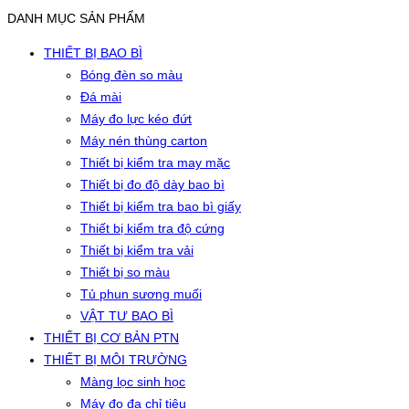
DANH MỤC SẢN PHẨM
THIẾT BỊ BAO BÌ
Bóng đèn so màu
Đá mài
Máy đo lực kéo đứt
Máy nén thùng carton
Thiết bị kiểm tra may mặc
Thiết bị đo độ dày bao bì
Thiết bị kiểm tra bao bì giấy
Thiết bị kiểm tra độ cứng
Thiết bị kiểm tra vải
Thiết bị so màu
Tủ phun sương muối
VẬT TƯ BAO BÌ
THIẾT BỊ CƠ BẢN PTN
THIẾT BỊ MÔI TRƯỜNG
Màng lọc sinh học
Máy đo đa chỉ tiêu