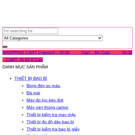
SHOPPING CART
0 item(s) -
₫
0.00
0
0
0
Cart
0
My Cart
0
0
0
₫
0.00
0
CART:
₫
0.00
0
Cart
DANH MỤC SẢN PHẨM
THIẾT BỊ BAO BÌ
Bóng đèn so màu
Đá mài
Máy đo lực kéo đứt
Máy nén thùng carton
Thiết bị kiểm tra may mặc
Thiết bị đo độ dày bao bì
Thiết bị kiểm tra bao bì giấy