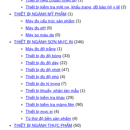
Thiết bị hiệu chuẩn nhiệt độ
(1)
Thiết bị kiểm tra mặt nạ, khẩu trang, đồ bảo hộ y tế
(2)
THIẾT BỊ NGÀNH MỸ PHẨM
(1)
Máy đo cấu trúc sản phẩm
(1)
Máy đo pH
(0)
Máy so màu da
(0)
THIẾT BỊ NGÀNH SƠN MỰC IN
(246)
Máy đo độ trắng
(1)
Thiết bị đo độ bóng
(33)
Thiết bị đo độ dày
(22)
Thiết bị đo độ nhớt
(47)
Thiết bị đo độ phủ
(4)
Thiết bị đo tỷ trọng
(7)
Thiết bị khuấy, phân tán mẫu
(1)
Thiết bị kiểm tra khác
(29)
Thiết bị kiểm tra màng film
(90)
Thiết bị mực in
(4)
Tủ thử độ bền sản phẩm
(4)
THIẾT BỊ NGÀNH THỰC PHẨM
(50)