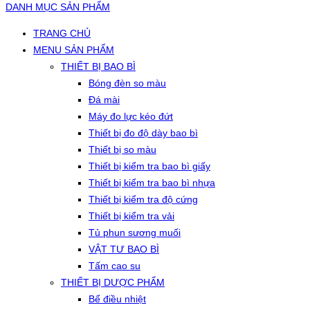
DANH MỤC SẢN PHẨM
TRANG CHỦ
MENU SẢN PHẨM
THIẾT BỊ BAO BÌ
Bóng đèn so màu
Đá mài
Máy đo lực kéo đứt
Thiết bị đo độ dày bao bì
Thiết bị so màu
Thiết bị kiểm tra bao bì giấy
Thiết bị kiểm tra bao bì nhựa
Thiết bị kiểm tra độ cứng
Thiết bị kiểm tra vải
Tủ phun sương muối
VẬT TƯ BAO BÌ
Tấm cao su
THIẾT BỊ DƯỢC PHẨM
Bể điều nhiệt