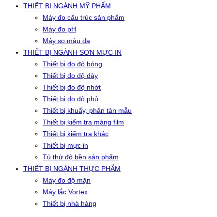
THIẾT BỊ NGÀNH MỸ PHẨM
Máy đo cấu trúc sản phẩm
Máy đo pH
Máy so màu da
THIẾT BỊ NGÀNH SƠN MỰC IN
Thiết bị đo độ bóng
Thiết bị đo độ dày
Thiết bị đo độ nhớt
Thiết bị đo độ phủ
Thiết bị khuấy, phân tán mẫu
Thiết bị kiểm tra màng film
Thiết bị kiểm tra khác
Thiết bị mực in
Tủ thử độ bền sản phẩm
THIẾT BỊ NGÀNH THỰC PHẨM
Máy đo độ mặn
Máy lắc Vortex
Thiết bị nhà hàng