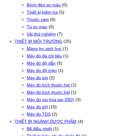
Bóng đèn so màu
(0)
Thiết bị kiểm tra
(5)
Thước xám
(6)
Tủ so màu
(0)
Vải thử nghiệm
(7)
THIẾT BỊ MÔI TRƯỜNG
(25)
Màng lọc sinh học
(1)
Máy đo đa chỉ tiêu
(1)
Máy đo độ dẫn
(5)
Máy đo độ mặn
(1)
Máy đo ion
(2)
Máy đo kích thước hạt
(1)
Máy đo kích thước hạt
(1)
Máy đo oxi hòa tan (DO)
(3)
Máy đo pH
(10)
Máy đo TDS
(2)
THIẾT BỊ NGÀNH DƯỢC PHẨM
(4)
Bể điều nhiệt
(1)