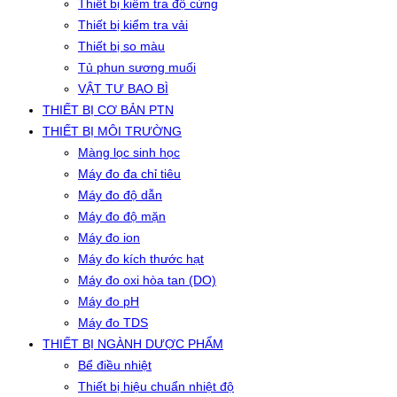
Thiết bị kiểm tra độ cứng
Thiết bị kiểm tra vải
Thiết bị so màu
Tủ phun sương muối
VẬT TƯ BAO BÌ
THIẾT BỊ CƠ BẢN PTN
THIẾT BỊ MÔI TRƯỜNG
Màng lọc sinh học
Máy đo đa chỉ tiêu
Máy đo độ dẫn
Máy đo độ mặn
Máy đo ion
Máy đo kích thước hạt
Máy đo oxi hòa tan (DO)
Máy đo pH
Máy đo TDS
THIẾT BỊ NGÀNH DƯỢC PHẨM
Bể điều nhiệt
Thiết bị hiệu chuẩn nhiệt độ