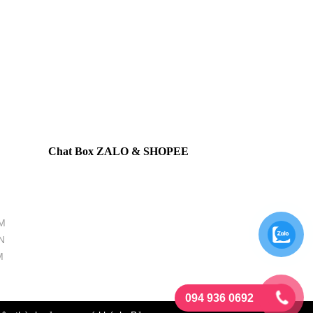
Chat Box ZALO & SHOPEE
M
N
M
094 936 0692