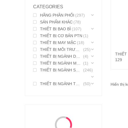
CATEGORIES
HÃNG PHÂN PHỐI
(297)
SẢN PHẨM KHÁC
(78)
THIẾT BỊ BAO BÌ
(107)
THIẾT BỊ CƠ BẢN PTN
(1)
THIẾT BỊ MAY MẶC
(18)
THIẾT BỊ MÔI TRƯỜNG
(25)
THIẾT
THIẾT BỊ NGÀNH DƯỢC PHẨM
(4)
129
THIẾT BỊ NGÀNH MỸ PHẨM
(1)
THIẾT BỊ NGÀNH SƠN MỰC IN
(246)
THIẾT BỊ NGÀNH THỰC PHẨM
(50)
Hiển thị 