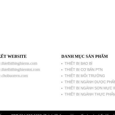
KẾT WEBSITE
DANH MỤC SẢN PHẨM
thietbithinghiems.com
THIẾT BỊ BAO BÌ
thietbithinghiemtot.com
THIẾT BỊ CƠ BẢN PTN
chobuonvn.com
THIẾT BỊ MÔI TRƯỜNG
THIẾT BỊ NGÀNH DƯỢC PHẨ
THIẾT BỊ NGÀNH SƠN MỰC I
THIẾT BỊ NGÀNH THỰC PHẨ