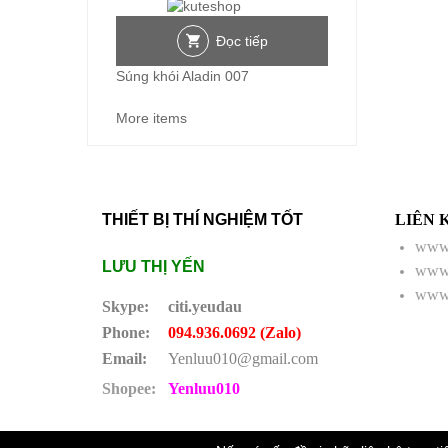
Đọc tiếp
Súng khói Aladin 007
More items
THIẾT BỊ THÍ NGHIỆM TỐT
LIÊN 
www.
LƯU THỊ YẾN
www.
www.
Skype:
citi.yeudau
Phone:
094.936.0692 (Zalo)
Email:
Yenluu010@gmail.com
Shopee:
Yenluu010