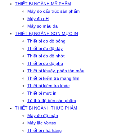
THIẾT BỊ NGÀNH MỸ PHẨM
Máy đo cấu trúc sản phẩm
Máy đo pH
Máy so màu da
THIẾT BỊ NGÀNH SƠN MỰC IN
Thiết bị đo độ bóng
Thiết bị đo độ dày
Thiết bị đo độ nhớt
Thiết bị đo độ phủ
Thiết bị khuấy, phân tán mẫu
Thiết bị kiểm tra màng film
Thiết bị kiểm tra khác
Thiết bị mực in
Tủ thử độ bền sản phẩm
THIẾT BỊ NGÀNH THỰC PHẨM
Máy đo độ mặn
Máy lắc Vortex
Thiết bị nhà hàng