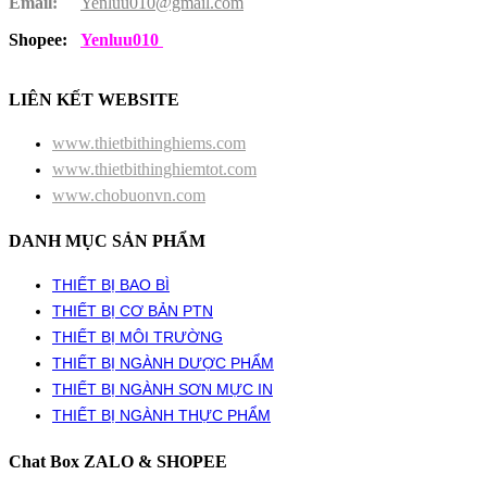
Email:
Yenluu010@gmail.com
Shopee:
Yenluu010
LIÊN KẾT WEBSITE
www.thietbithinghiems.com
www.thietbithinghiemtot.com
www.chobuonvn.com
DANH MỤC SẢN PHẨM
THIẾT BỊ BAO BÌ
THIẾT BỊ CƠ BẢN PTN
THIẾT BỊ MÔI TRƯỜNG
THIẾT BỊ NGÀNH DƯỢC PHẨM
THIẾT BỊ NGÀNH SƠN MỰC IN
THIẾT BỊ NGÀNH THỰC PHẨM
Chat Box ZALO & SHOPEE