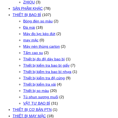
ZHIQU
(3)
SẢN PHẨM KHÁC
(78)
THIẾT BỊ BAO BÌ
(107)
Bóng đèn so màu
(2)
Đá mài
(18)
Máy đo lực kéo đứt
(2)
may mặc
(0)
Máy nén thùng carton
(2)
Tấm cao su
(2)
Thiết bị đo độ dày bao bì
(1)
Thiết bị kiểm tra bao bì giấy
(7)
Thiết bị kiểm tra bao bì nhựa
(1)
Thiết bị kiểm tra độ cứng
(9)
Thiết bị kiểm tra vải
(4)
Thiết bị so màu
(20)
Tủ phun sương muối
(2)
VẬT TƯ BAO BÌ
(31)
THIẾT BỊ CƠ BẢN PTN
(1)
THIẾT BỊ MAY MẶC
(18)