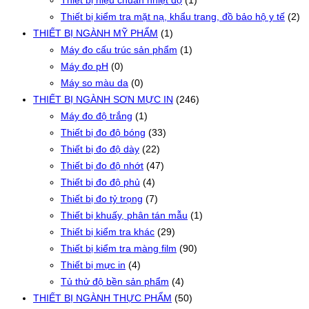
Thiết bị hiệu chuẩn nhiệt độ
(1)
Thiết bị kiểm tra mặt nạ, khẩu trang, đồ bảo hộ y tế
(2)
THIẾT BỊ NGÀNH MỸ PHẨM
(1)
Máy đo cấu trúc sản phẩm
(1)
Máy đo pH
(0)
Máy so màu da
(0)
THIẾT BỊ NGÀNH SƠN MỰC IN
(246)
Máy đo độ trắng
(1)
Thiết bị đo độ bóng
(33)
Thiết bị đo độ dày
(22)
Thiết bị đo độ nhớt
(47)
Thiết bị đo độ phủ
(4)
Thiết bị đo tỷ trọng
(7)
Thiết bị khuấy, phân tán mẫu
(1)
Thiết bị kiểm tra khác
(29)
Thiết bị kiểm tra màng film
(90)
Thiết bị mực in
(4)
Tủ thử độ bền sản phẩm
(4)
THIẾT BỊ NGÀNH THỰC PHẨM
(50)