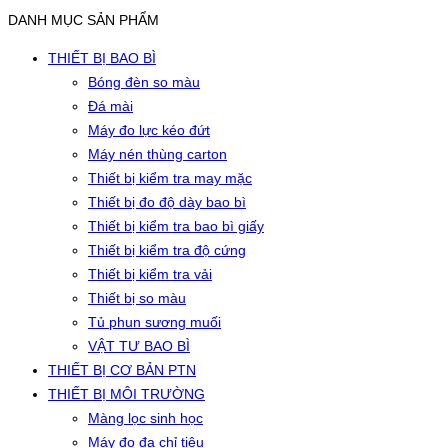
DANH MỤC SẢN PHẨM
THIẾT BỊ BAO BÌ
Bóng đèn so màu
Đá mài
Máy đo lực kéo đứt
Máy nén thùng carton
Thiết bị kiểm tra may mặc
Thiết bị đo độ dày bao bì
Thiết bị kiểm tra bao bì giấy
Thiết bị kiểm tra độ cứng
Thiết bị kiểm tra vải
Thiết bị so màu
Tủ phun sương muối
VẬT TƯ BAO BÌ
THIẾT BỊ CƠ BẢN PTN
THIẾT BỊ MÔI TRƯỜNG
Màng lọc sinh học
Máy đo đa chỉ tiêu