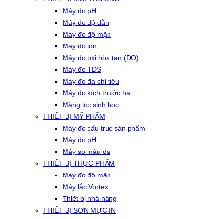
Máy đo pH
Máy đo độ dẫn
Máy đo độ mặn
Máy đo ion
Máy đo oxi hòa tan (DO)
Máy đo TDS
Máy đo đa chỉ tiêu
Máy đo kích thước hạt
Màng lọc sinh học
THIẾT BỊ MỸ PHẨM
Máy đo cấu trúc sản phẩm
Máy đo pH
Máy so màu da
THIẾT BỊ THỰC PHẨM
Máy đo độ mặn
Máy lắc Vortex
Thiết bị nhà hàng
THIẾT BỊ SƠN MỰC IN