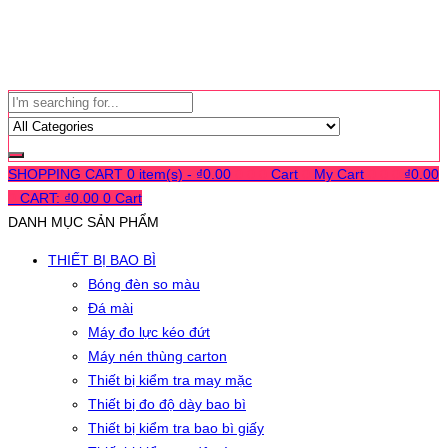
SHOPPING CART
0 item(s) -
₫
0.00
0
0
0
Cart
0
My Cart
0
0
0
₫
0.00
0
CART:
₫
0.00
0
Cart
DANH MỤC SẢN PHẨM
THIẾT BỊ BAO BÌ
Bóng đèn so màu
Đá mài
Máy đo lực kéo đứt
Máy nén thùng carton
Thiết bị kiểm tra may mặc
Thiết bị đo độ dày bao bì
Thiết bị kiểm tra bao bì giấy