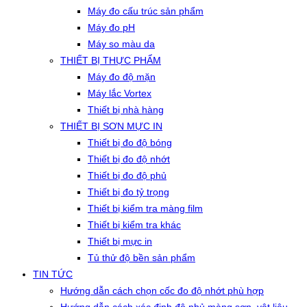
Máy đo cấu trúc sản phẩm
Máy đo pH
Máy so màu da
THIẾT BỊ THỰC PHẨM
Máy đo độ mặn
Máy lắc Vortex
Thiết bị nhà hàng
THIẾT BỊ SƠN MỰC IN
Thiết bị đo độ bóng
Thiết bị đo độ nhớt
Thiết bị đo độ phủ
Thiết bị đo tỷ trọng
Thiết bị kiểm tra màng film
Thiết bị kiểm tra khác
Thiết bị mực in
Tủ thử độ bền sản phẩm
TIN TỨC
Hướng dẫn cách chọn cốc đo độ nhớt phù hợp