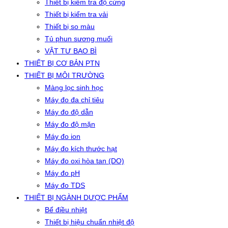
Thiết bị kiểm tra độ cứng
Thiết bị kiểm tra vải
Thiết bị so màu
Tủ phun sương muối
VẬT TƯ BAO BÌ
THIẾT BỊ CƠ BẢN PTN
THIẾT BỊ MÔI TRƯỜNG
Màng lọc sinh học
Máy đo đa chỉ tiêu
Máy đo độ dẫn
Máy đo độ mặn
Máy đo ion
Máy đo kích thước hạt
Máy đo oxi hòa tan (DO)
Máy đo pH
Máy đo TDS
THIẾT BỊ NGÀNH DƯỢC PHẨM
Bể điều nhiệt
Thiết bị hiệu chuẩn nhiệt độ