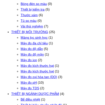
Bóng đèn so màu
(0)
Thiết bị kiểm tra
(5)
Thước xám
(6)
Tủ so màu
(0)
Vải thử nghiệm
(7)
THIẾT BỊ MÔI TRƯỜNG
(25)
Màng lọc sinh học
(1)
Máy đo đa chỉ tiêu
(1)
Máy đo độ dẫn
(5)
Máy đo độ mặn
(1)
Máy đo ion
(2)
Máy đo kích thước hạt
(1)
Máy đo kích thước hạt
(1)
Máy đo oxi hòa tan (DO)
(3)
Máy đo pH
(10)
Máy đo TDS
(2)
THIẾT BỊ NGÀNH DƯỢC PHẨM
(4)
Bể điều nhiệt
(1)