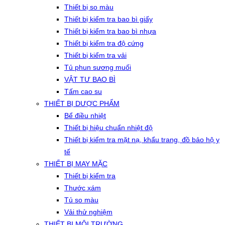
Thiết bị so màu
Thiết bị kiểm tra bao bì giấy
Thiết bị kiểm tra bao bì nhựa
Thiết bị kiểm tra độ cứng
Thiết bị kiểm tra vải
Tủ phun sương muối
VẬT TƯ BAO BÌ
Tấm cao su
THIẾT BỊ DƯỢC PHẨM
Bể điều nhiệt
Thiết bị hiệu chuẩn nhiệt độ
Thiết bị kiểm tra mặt nạ, khẩu trang, đồ bảo hộ y
tế
THIẾT BỊ MAY MẶC
Thiết bị kiểm tra
Thước xám
Tủ so màu
Vải thử nghiệm
THIẾT BỊ MÔI TRƯỜNG