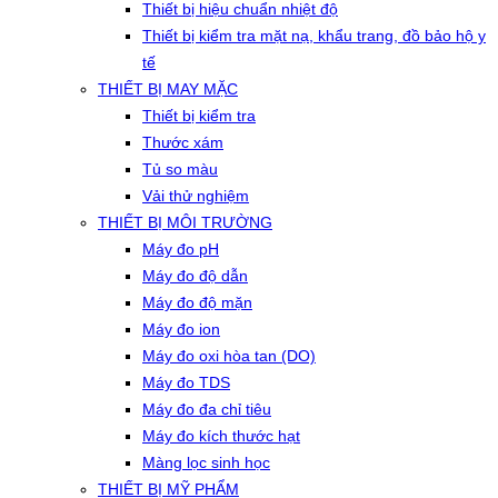
Thiết bị hiệu chuẩn nhiệt độ
Thiết bị kiểm tra mặt nạ, khẩu trang, đồ bảo hộ y
tế
THIẾT BỊ MAY MẶC
Thiết bị kiểm tra
Thước xám
Tủ so màu
Vải thử nghiệm
THIẾT BỊ MÔI TRƯỜNG
Máy đo pH
Máy đo độ dẫn
Máy đo độ mặn
Máy đo ion
Máy đo oxi hòa tan (DO)
Máy đo TDS
Máy đo đa chỉ tiêu
Máy đo kích thước hạt
Màng lọc sinh học
THIẾT BỊ MỸ PHẨM