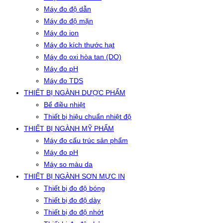
Máy đo độ dẫn
Máy đo độ mặn
Máy đo ion
Máy đo kích thước hạt
Máy đo oxi hòa tan (DO)
Máy đo pH
Máy đo TDS
THIẾT BỊ NGÀNH DƯỢC PHẨM
Bể điều nhiệt
Thiết bị hiệu chuẩn nhiệt độ
THIẾT BỊ NGÀNH MỸ PHẨM
Máy đo cấu trúc sản phẩm
Máy đo pH
Máy so màu da
THIẾT BỊ NGÀNH SƠN MỰC IN
Thiết bị đo độ bóng
Thiết bị đo độ dày
Thiết bị đo độ nhớt