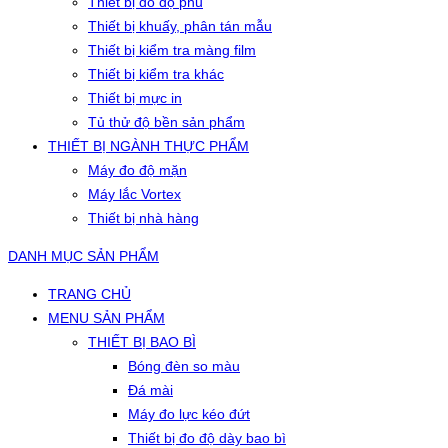
Thiết bị đo độ phủ
Thiết bị khuấy, phân tán mẫu
Thiết bị kiểm tra màng film
Thiết bị kiểm tra khác
Thiết bị mực in
Tủ thử độ bền sản phẩm
THIẾT BỊ NGÀNH THỰC PHẨM
Máy đo độ mặn
Máy lắc Vortex
Thiết bị nhà hàng
DANH MỤC SẢN PHẨM
TRANG CHỦ
MENU SẢN PHẨM
THIẾT BỊ BAO BÌ
Bóng đèn so màu
Đá mài
Máy đo lực kéo đứt
Thiết bị đo độ dày bao bì