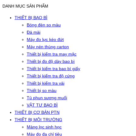
DANH MỤC SẢN PHẨM
THIẾT BỊ BAO BÌ
Bóng đèn so màu
Đá mài
Máy đo lực kéo đứt
Máy nén thùng carton
Thiết bị kiểm tra may mặc
Thiết bị đo độ dày bao bì
Thiết bị kiểm tra bao bì giấy
Thiết bị kiểm tra độ cứng
Thiết bị kiểm tra vải
Thiết bị so màu
Tủ phun sương muối
VẬT TƯ BAO BÌ
THIẾT BỊ CƠ BẢN PTN
THIẾT BỊ MÔI TRƯỜNG
Màng lọc sinh học
Máy đo đa chỉ tiêu