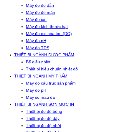
Máy đo độ dẫn
Máy đo độ mặn
Máy đo ion
Máy đo kích thước hạt
Máy đo oxi hòa tan (DO)
Máy đo pH
Máy đo TDS
THIẾT BỊ NGÀNH DƯỢC PHẨM
Bể điều nhiệt
Thiết bị hiệu chuẩn nhiệt độ
THIẾT BỊ NGÀNH MỸ PHẨM
Máy đo cấu trúc sản phẩm
Máy đo pH
Máy so màu da
THIẾT BỊ NGÀNH SƠN MỰC IN
Thiết bị đo độ bóng
Thiết bị đo độ dày
Thiết bị đo độ nhớt