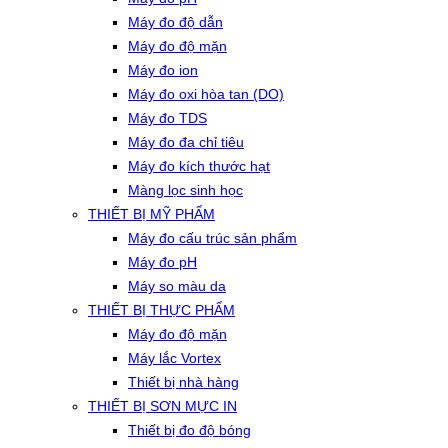
Máy đo độ dẫn
Máy đo độ mặn
Máy đo ion
Máy đo oxi hòa tan (DO)
Máy đo TDS
Máy đo đa chỉ tiêu
Máy đo kích thước hạt
Màng lọc sinh học
THIẾT BỊ MỸ PHẨM
Máy đo cấu trúc sản phẩm
Máy đo pH
Máy so màu da
THIẾT BỊ THỰC PHẨM
Máy đo độ mặn
Máy lắc Vortex
Thiết bị nhà hàng
THIẾT BỊ SƠN MỰC IN
Thiết bị đo độ bóng