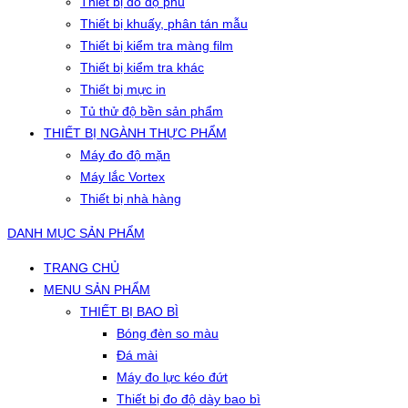
Thiết bị đo độ phủ
Thiết bị khuấy, phân tán mẫu
Thiết bị kiểm tra màng film
Thiết bị kiểm tra khác
Thiết bị mực in
Tủ thử độ bền sản phẩm
THIẾT BỊ NGÀNH THỰC PHẨM
Máy đo độ mặn
Máy lắc Vortex
Thiết bị nhà hàng
DANH MỤC SẢN PHẨM
TRANG CHỦ
MENU SẢN PHẨM
THIẾT BỊ BAO BÌ
Bóng đèn so màu
Đá mài
Máy đo lực kéo đứt
Thiết bị đo độ dày bao bì