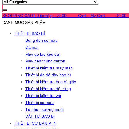
SHOPPING CART
0 item(s) -
₫
0.00
0
0
0
Cart
0
My Cart
0
0
0
₫
0.00
DANH MỤC SẢN PHẨM
THIẾT BỊ BAO BÌ
Bóng đèn so màu
Đá mài
Máy đo lực kéo đứt
Máy nén thùng carton
Thiết bị kiểm tra may mặc
Thiết bị đo độ dày bao bì
Thiết bị kiểm tra bao bì giấy
Thiết bị kiểm tra độ cứng
Thiết bị kiểm tra vải
Thiết bị so màu
Tủ phun sương muối
VẬT TƯ BAO BÌ
THIẾT BỊ CƠ BẢN PTN