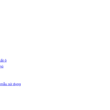
ắt ô
phủ
 mẫu sử dụng