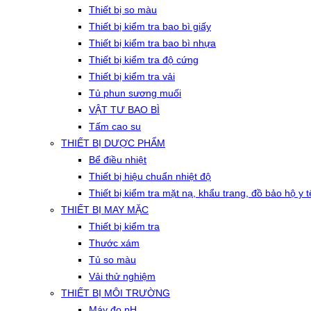
Thiết bị so màu
Thiết bị kiểm tra bao bì giấy
Thiết bị kiểm tra bao bì nhựa
Thiết bị kiểm tra độ cứng
Thiết bị kiểm tra vải
Tủ phun sương muối
VẬT TƯ BAO BÌ
Tấm cao su
THIẾT BỊ DƯỢC PHẨM
Bể điều nhiệt
Thiết bị hiệu chuẩn nhiệt độ
Thiết bị kiểm tra mặt nạ, khẩu trang, đồ bảo hộ y t
THIẾT BỊ MAY MẶC
Thiết bị kiểm tra
Thước xám
Tủ so màu
Vải thử nghiệm
THIẾT BỊ MÔI TRƯỜNG
Máy đo pH