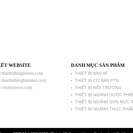
KẾT WEBSITE
DANH MỤC SẢN PHẨM
thietbithinghiems.com
THIẾT BỊ BAO BÌ
thietbithinghiemtot.com
THIẾT BỊ CƠ BẢN PTN
chobuonvn.com
THIẾT BỊ MÔI TRƯỜNG
THIẾT BỊ NGÀNH DƯỢC PHẨ
THIẾT BỊ NGÀNH SƠN MỰC I
THIẾT BỊ NGÀNH THỰC PHẨ