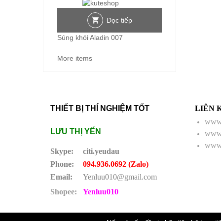
Đọc tiếp
Súng khói Aladin 007
More items
THIẾT BỊ THÍ NGHIỆM TỐT
LIÊN 
www.
LƯU THỊ YẾN
www.
www.
Skype:
citi.yeudau
Phone:
094.936.0692 (Zalo)
Email:
Yenluu010@gmail.com
Shopee:
Yenluu010