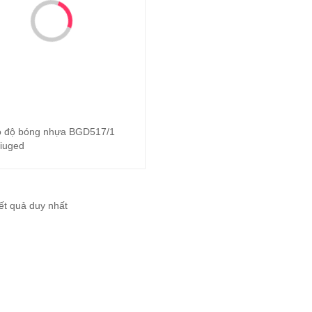
 độ bóng nhựa BGD517/1
Đọc tiếp
iuged
kết quả duy nhất