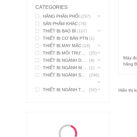
CATEGORIES
HÃNG PHÂN PHỐI
(297)
SẢN PHẨM KHÁC
(78)
THIẾT BỊ BAO BÌ
(107)
THIẾT BỊ CƠ BẢN PTN
(1)
THIẾT BỊ MAY MẶC
(18)
THIẾT BỊ MÔI TRƯỜNG
(25)
Máy đo
THIẾT BỊ NGÀNH DƯỢC PHẨM
(4)
hãng B
THIẾT BỊ NGÀNH MỸ PHẨM
(1)
THIẾT BỊ NGÀNH SƠN MỰC IN
(246)
THIẾT BỊ NGÀNH THỰC PHẨM
(50)
Hiển thị 