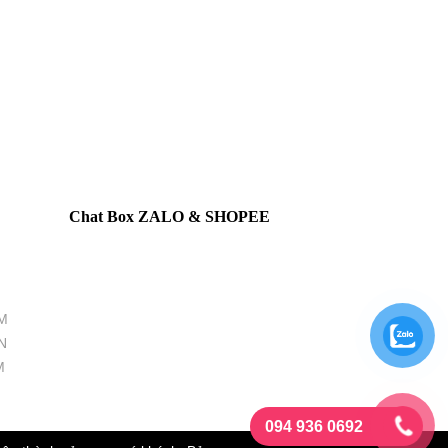
Chat Box ZALO & SHOPEE
M
N
M
094 936 0692