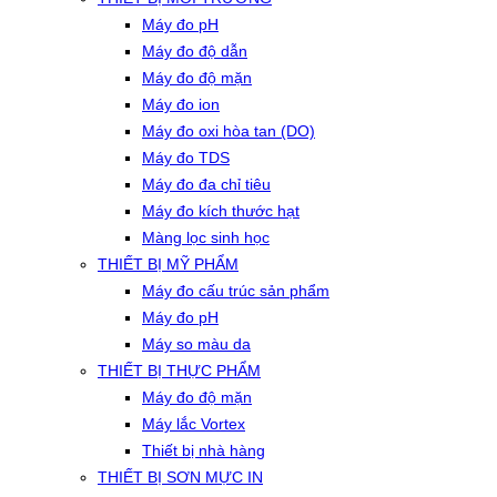
Máy đo pH
Máy đo độ dẫn
Máy đo độ mặn
Máy đo ion
Máy đo oxi hòa tan (DO)
Máy đo TDS
Máy đo đa chỉ tiêu
Máy đo kích thước hạt
Màng lọc sinh học
THIẾT BỊ MỸ PHẨM
Máy đo cấu trúc sản phẩm
Máy đo pH
Máy so màu da
THIẾT BỊ THỰC PHẨM
Máy đo độ mặn
Máy lắc Vortex
Thiết bị nhà hàng
THIẾT BỊ SƠN MỰC IN