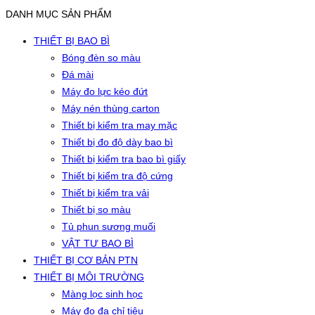
DANH MỤC SẢN PHẨM
THIẾT BỊ BAO BÌ
Bóng đèn so màu
Đá mài
Máy đo lực kéo đứt
Máy nén thùng carton
Thiết bị kiểm tra may mặc
Thiết bị đo độ dày bao bì
Thiết bị kiểm tra bao bì giấy
Thiết bị kiểm tra độ cứng
Thiết bị kiểm tra vải
Thiết bị so màu
Tủ phun sương muối
VẬT TƯ BAO BÌ
THIẾT BỊ CƠ BẢN PTN
THIẾT BỊ MÔI TRƯỜNG
Màng lọc sinh học
Máy đo đa chỉ tiêu