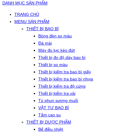
DANH MỤC SẢN PHẨM
TRANG CHỦ
MENU SẢN PHẨM
THIẾT BỊ BAO BÌ
Bóng đèn so màu
Đá mài
Máy đo lực kéo đứt
Thiết bị đo độ dày bao bì
Thiết bị so màu
Thiết bị kiểm tra bao bì giấy
Thiết bị kiểm tra bao bì nhựa
Thiết bị kiểm tra độ cứng
Thiết bị kiểm tra vải
Tủ phun sương muối
VẬT TƯ BAO BÌ
Tấm cao su
THIẾT BỊ DƯỢC PHẨM
Bể điều nhiệt