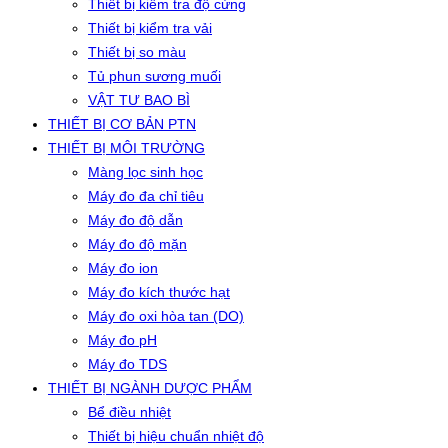
Thiết bị kiểm tra độ cứng
Thiết bị kiểm tra vải
Thiết bị so màu
Tủ phun sương muối
VẬT TƯ BAO BÌ
THIẾT BỊ CƠ BẢN PTN
THIẾT BỊ MÔI TRƯỜNG
Màng lọc sinh học
Máy đo đa chỉ tiêu
Máy đo độ dẫn
Máy đo độ mặn
Máy đo ion
Máy đo kích thước hạt
Máy đo oxi hòa tan (DO)
Máy đo pH
Máy đo TDS
THIẾT BỊ NGÀNH DƯỢC PHẨM
Bể điều nhiệt
Thiết bị hiệu chuẩn nhiệt độ