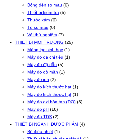
Bóng đèn so màu
(0)
Thiết bị kiểm tra
(5)
Thước xám
(6)
Tủ so màu
(0)
Vải thử nghiệm
(7)
THIẾT BỊ MÔI TRƯỜNG
(25)
Màng lọc sinh học
(1)
Máy đo đa chỉ tiêu
(1)
Máy đo độ dẫn
(5)
Máy đo độ mặn
(1)
Máy đo ion
(2)
Máy đo kích thước hạt
(1)
Máy đo kích thước hạt
(1)
Máy đo oxi hòa tan (DO)
(3)
Máy đo pH
(10)
Máy đo TDS
(2)
THIẾT BỊ NGÀNH DƯỢC PHẨM
(4)
Bể điều nhiệt
(1)