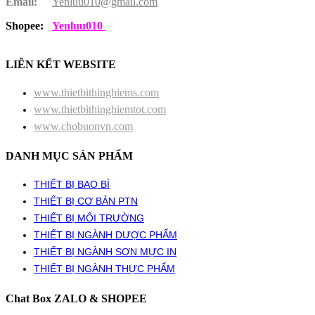
Email:
Yenluu010@gmail.com
Shopee:
Yenluu010
LIÊN KẾT WEBSITE
www.thietbithinghiems.com
www.thietbithinghiemtot.com
www.chobuonvn.com
DANH MỤC SẢN PHẨM
THIẾT BỊ BAO BÌ
THIẾT BỊ CƠ BẢN PTN
THIẾT BỊ MÔI TRƯỜNG
THIẾT BỊ NGÀNH DƯỢC PHẨM
THIẾT BỊ NGÀNH SƠN MỰC IN
THIẾT BỊ NGÀNH THỰC PHẨM
Chat Box ZALO & SHOPEE