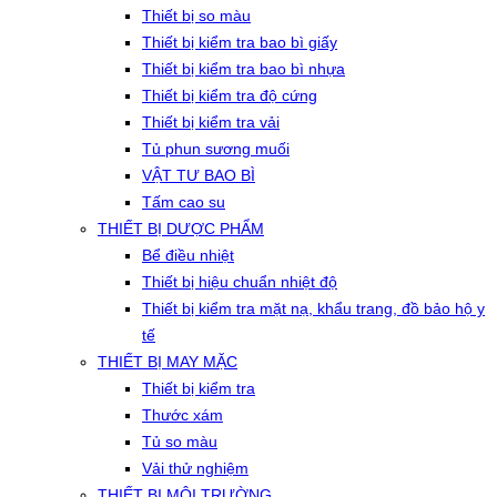
Thiết bị so màu
Thiết bị kiểm tra bao bì giấy
Thiết bị kiểm tra bao bì nhựa
Thiết bị kiểm tra độ cứng
Thiết bị kiểm tra vải
Tủ phun sương muối
VẬT TƯ BAO BÌ
Tấm cao su
THIẾT BỊ DƯỢC PHẨM
Bể điều nhiệt
Thiết bị hiệu chuẩn nhiệt độ
Thiết bị kiểm tra mặt nạ, khẩu trang, đồ bảo hộ y
tế
THIẾT BỊ MAY MẶC
Thiết bị kiểm tra
Thước xám
Tủ so màu
Vải thử nghiệm
THIẾT BỊ MÔI TRƯỜNG