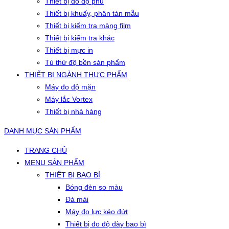
Thiết bị đo độ phủ
Thiết bị khuấy, phân tán mẫu
Thiết bị kiểm tra màng film
Thiết bị kiểm tra khác
Thiết bị mực in
Tủ thử độ bền sản phẩm
THIẾT BỊ NGÀNH THỰC PHẨM
Máy đo độ mặn
Máy lắc Vortex
Thiết bị nhà hàng
DANH MỤC SẢN PHẨM
TRANG CHỦ
MENU SẢN PHẨM
THIẾT BỊ BAO BÌ
Bóng đèn so màu
Đá mài
Máy đo lực kéo đứt
Thiết bị đo độ dày bao bì