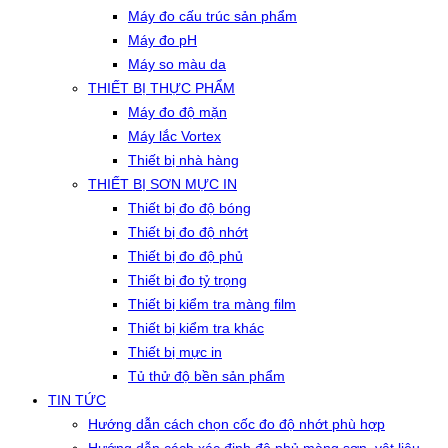
Máy đo cấu trúc sản phẩm
Máy đo pH
Máy so màu da
THIẾT BỊ THỰC PHẨM
Máy đo độ mặn
Máy lắc Vortex
Thiết bị nhà hàng
THIẾT BỊ SƠN MỰC IN
Thiết bị đo độ bóng
Thiết bị đo độ nhớt
Thiết bị đo độ phủ
Thiết bị đo tỷ trọng
Thiết bị kiểm tra màng film
Thiết bị kiểm tra khác
Thiết bị mực in
Tủ thử độ bền sản phẩm
TIN TỨC
Hướng dẫn cách chọn cốc đo độ nhớt phù hợp