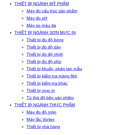
THIẾT BỊ NGÀNH MỸ PHẨM
Máy đo cấu trúc sản phẩm
Máy đo pH
Máy so màu da
THIẾT BỊ NGÀNH SƠN MỰC IN
Thiết bị đo độ bóng
Thiết bị đo độ dày
Thiết bị đo độ nhớt
Thiết bị đo độ phủ
Thiết bị khuấy, phân tán mẫu
Thiết bị kiểm tra màng film
Thiết bị kiểm tra khác
Thiết bị mực in
Tủ thử độ bền sản phẩm
THIẾT BỊ NGÀNH THỰC PHẨM
Máy đo độ mặn
Máy lắc Vortex
Thiết bị nhà hàng