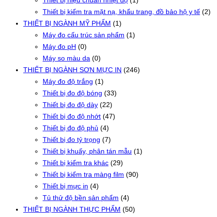
Thiết bị hiệu chuẩn nhiệt độ
(1)
Thiết bị kiểm tra mặt nạ, khẩu trang, đồ bảo hộ y tế
(2)
THIẾT BỊ NGÀNH MỸ PHẨM
(1)
Máy đo cấu trúc sản phẩm
(1)
Máy đo pH
(0)
Máy so màu da
(0)
THIẾT BỊ NGÀNH SƠN MỰC IN
(246)
Máy đo độ trắng
(1)
Thiết bị đo độ bóng
(33)
Thiết bị đo độ dày
(22)
Thiết bị đo độ nhớt
(47)
Thiết bị đo độ phủ
(4)
Thiết bị đo tỷ trọng
(7)
Thiết bị khuấy, phân tán mẫu
(1)
Thiết bị kiểm tra khác
(29)
Thiết bị kiểm tra màng film
(90)
Thiết bị mực in
(4)
Tủ thử độ bền sản phẩm
(4)
THIẾT BỊ NGÀNH THỰC PHẨM
(50)