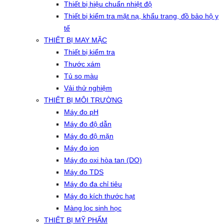
Thiết bị hiệu chuẩn nhiệt độ
Thiết bị kiểm tra mặt nạ, khẩu trang, đồ bảo hộ y
tế
THIẾT BỊ MAY MẶC
Thiết bị kiểm tra
Thước xám
Tủ so màu
Vải thử nghiệm
THIẾT BỊ MÔI TRƯỜNG
Máy đo pH
Máy đo độ dẫn
Máy đo độ mặn
Máy đo ion
Máy đo oxi hòa tan (DO)
Máy đo TDS
Máy đo đa chỉ tiêu
Máy đo kích thước hạt
Màng lọc sinh học
THIẾT BỊ MỸ PHẨM