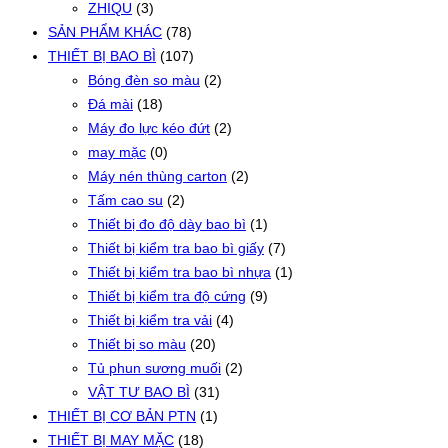
ZHIQU
(3)
SẢN PHẨM KHÁC
(78)
THIẾT BỊ BAO BÌ
(107)
Bóng đèn so màu
(2)
Đá mài
(18)
Máy đo lực kéo đứt
(2)
may mặc
(0)
Máy nén thùng carton
(2)
Tấm cao su
(2)
Thiết bị đo độ dày bao bì
(1)
Thiết bị kiểm tra bao bì giấy
(7)
Thiết bị kiểm tra bao bì nhựa
(1)
Thiết bị kiểm tra độ cứng
(9)
Thiết bị kiểm tra vải
(4)
Thiết bị so màu
(20)
Tủ phun sương muối
(2)
VẬT TƯ BAO BÌ
(31)
THIẾT BỊ CƠ BẢN PTN
(1)
THIẾT BỊ MAY MẶC
(18)