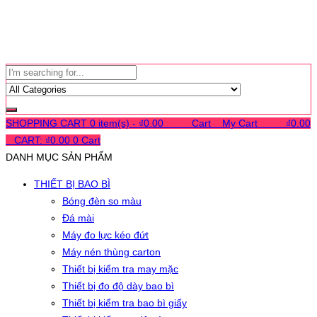
SHOPPING CART
0 item(s) -
₫
0.00
0
0
0
Cart
0
My Cart
0
0
0
₫
0.00
0
CART:
₫
0.00
0
Cart
DANH MỤC SẢN PHẨM
THIẾT BỊ BAO BÌ
Bóng đèn so màu
Đá mài
Máy đo lực kéo đứt
Máy nén thùng carton
Thiết bị kiểm tra may mặc
Thiết bị đo độ dày bao bì
Thiết bị kiểm tra bao bì giấy