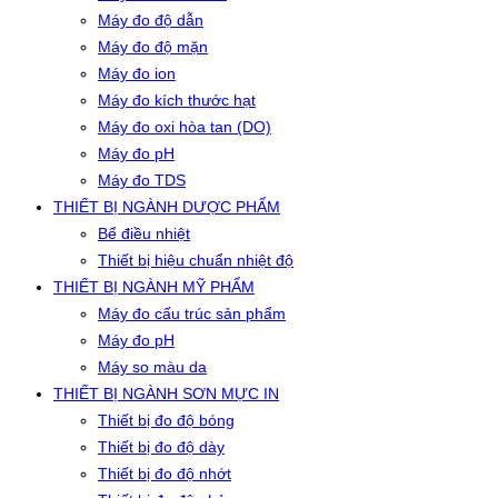
Máy đo độ dẫn
Máy đo độ mặn
Máy đo ion
Máy đo kích thước hạt
Máy đo oxi hòa tan (DO)
Máy đo pH
Máy đo TDS
THIẾT BỊ NGÀNH DƯỢC PHẨM
Bể điều nhiệt
Thiết bị hiệu chuẩn nhiệt độ
THIẾT BỊ NGÀNH MỸ PHẨM
Máy đo cấu trúc sản phẩm
Máy đo pH
Máy so màu da
THIẾT BỊ NGÀNH SƠN MỰC IN
Thiết bị đo độ bóng
Thiết bị đo độ dày
Thiết bị đo độ nhớt