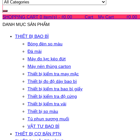
SHOPPING CART
0 item(s) -
₫
0.00
0
0
0
Cart
0
My Cart
0
0
0
₫
0.00
DANH MỤC SẢN PHẨM
THIẾT BỊ BAO BÌ
Bóng đèn so màu
Đá mài
Máy đo lực kéo đứt
Máy nén thùng carton
Thiết bị kiểm tra may mặc
Thiết bị đo độ dày bao bì
Thiết bị kiểm tra bao bì giấy
Thiết bị kiểm tra độ cứng
Thiết bị kiểm tra vải
Thiết bị so màu
Tủ phun sương muối
VẬT TƯ BAO BÌ
THIẾT BỊ CƠ BẢN PTN