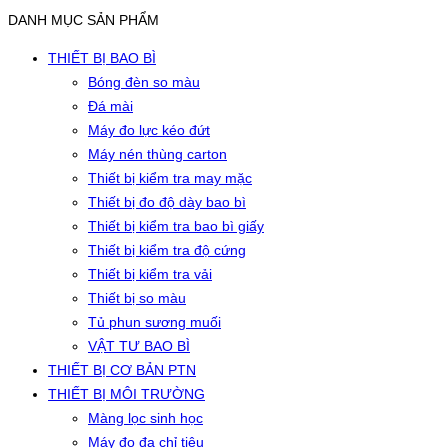
DANH MỤC SẢN PHẨM
THIẾT BỊ BAO BÌ
Bóng đèn so màu
Đá mài
Máy đo lực kéo đứt
Máy nén thùng carton
Thiết bị kiểm tra may mặc
Thiết bị đo độ dày bao bì
Thiết bị kiểm tra bao bì giấy
Thiết bị kiểm tra độ cứng
Thiết bị kiểm tra vải
Thiết bị so màu
Tủ phun sương muối
VẬT TƯ BAO BÌ
THIẾT BỊ CƠ BẢN PTN
THIẾT BỊ MÔI TRƯỜNG
Màng lọc sinh học
Máy đo đa chỉ tiêu