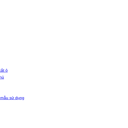
ắt ô
phủ
 mẫu sử dụng