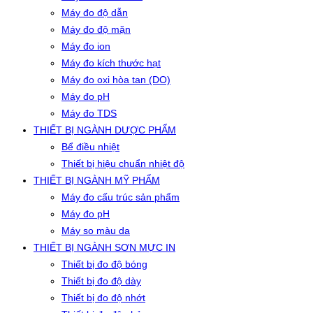
Máy đo độ dẫn
Máy đo độ mặn
Máy đo ion
Máy đo kích thước hạt
Máy đo oxi hòa tan (DO)
Máy đo pH
Máy đo TDS
THIẾT BỊ NGÀNH DƯỢC PHẨM
Bể điều nhiệt
Thiết bị hiệu chuẩn nhiệt độ
THIẾT BỊ NGÀNH MỸ PHẨM
Máy đo cấu trúc sản phẩm
Máy đo pH
Máy so màu da
THIẾT BỊ NGÀNH SƠN MỰC IN
Thiết bị đo độ bóng
Thiết bị đo độ dày
Thiết bị đo độ nhớt