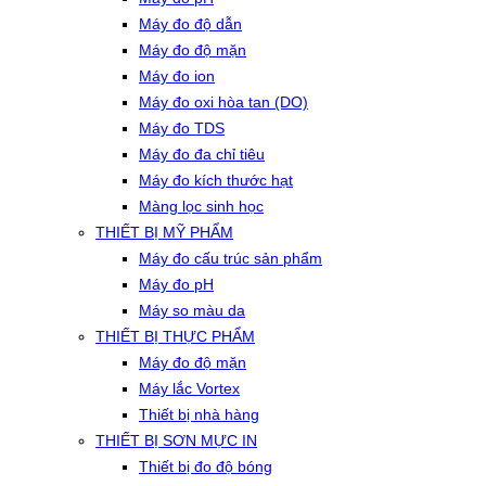
Máy đo độ dẫn
Máy đo độ mặn
Máy đo ion
Máy đo oxi hòa tan (DO)
Máy đo TDS
Máy đo đa chỉ tiêu
Máy đo kích thước hạt
Màng lọc sinh học
THIẾT BỊ MỸ PHẨM
Máy đo cấu trúc sản phẩm
Máy đo pH
Máy so màu da
THIẾT BỊ THỰC PHẨM
Máy đo độ mặn
Máy lắc Vortex
Thiết bị nhà hàng
THIẾT BỊ SƠN MỰC IN
Thiết bị đo độ bóng