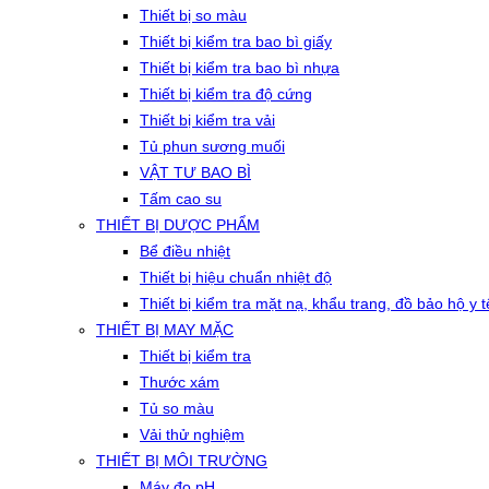
Thiết bị so màu
Thiết bị kiểm tra bao bì giấy
Thiết bị kiểm tra bao bì nhựa
Thiết bị kiểm tra độ cứng
Thiết bị kiểm tra vải
Tủ phun sương muối
VẬT TƯ BAO BÌ
Tấm cao su
THIẾT BỊ DƯỢC PHẨM
Bể điều nhiệt
Thiết bị hiệu chuẩn nhiệt độ
Thiết bị kiểm tra mặt nạ, khẩu trang, đồ bảo hộ y t
THIẾT BỊ MAY MẶC
Thiết bị kiểm tra
Thước xám
Tủ so màu
Vải thử nghiệm
THIẾT BỊ MÔI TRƯỜNG
Máy đo pH