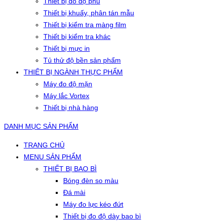
Thiết bị đo độ phủ
Thiết bị khuấy, phân tán mẫu
Thiết bị kiểm tra màng film
Thiết bị kiểm tra khác
Thiết bị mực in
Tủ thử độ bền sản phẩm
THIẾT BỊ NGÀNH THỰC PHẨM
Máy đo độ mặn
Máy lắc Vortex
Thiết bị nhà hàng
DANH MỤC SẢN PHẨM
TRANG CHỦ
MENU SẢN PHẨM
THIẾT BỊ BAO BÌ
Bóng đèn so màu
Đá mài
Máy đo lực kéo đứt
Thiết bị đo độ dày bao bì