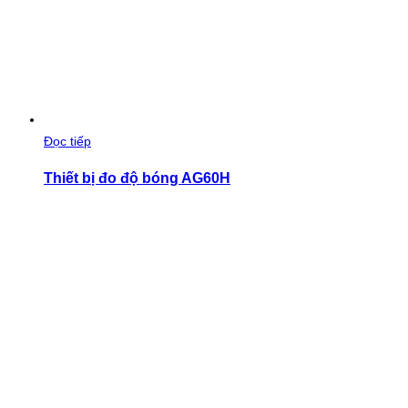
Đọc tiếp
Thiết bị đo độ bóng AG60H