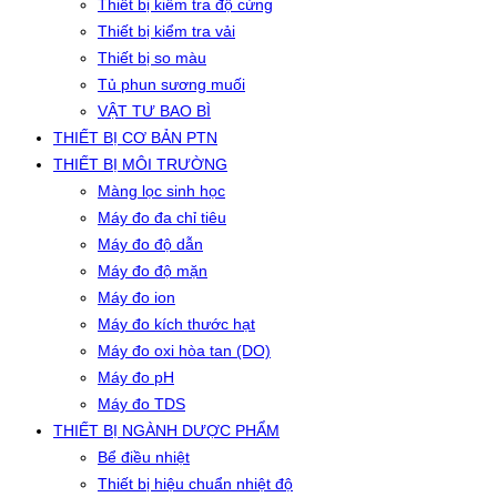
Thiết bị kiểm tra độ cứng
Thiết bị kiểm tra vải
Thiết bị so màu
Tủ phun sương muối
VẬT TƯ BAO BÌ
THIẾT BỊ CƠ BẢN PTN
THIẾT BỊ MÔI TRƯỜNG
Màng lọc sinh học
Máy đo đa chỉ tiêu
Máy đo độ dẫn
Máy đo độ mặn
Máy đo ion
Máy đo kích thước hạt
Máy đo oxi hòa tan (DO)
Máy đo pH
Máy đo TDS
THIẾT BỊ NGÀNH DƯỢC PHẨM
Bể điều nhiệt
Thiết bị hiệu chuẩn nhiệt độ