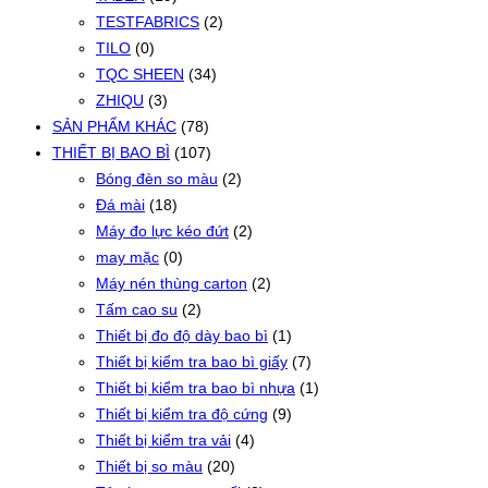
TESTFABRICS
(2)
TILO
(0)
TQC SHEEN
(34)
ZHIQU
(3)
SẢN PHẨM KHÁC
(78)
THIẾT BỊ BAO BÌ
(107)
Bóng đèn so màu
(2)
Đá mài
(18)
Máy đo lực kéo đứt
(2)
may mặc
(0)
Máy nén thùng carton
(2)
Tấm cao su
(2)
Thiết bị đo độ dày bao bì
(1)
Thiết bị kiểm tra bao bì giấy
(7)
Thiết bị kiểm tra bao bì nhựa
(1)
Thiết bị kiểm tra độ cứng
(9)
Thiết bị kiểm tra vải
(4)
Thiết bị so màu
(20)