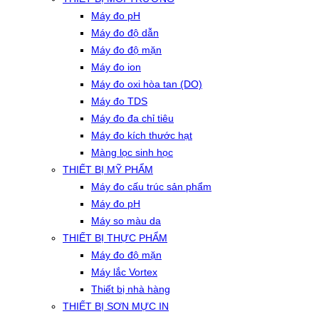
Máy đo pH
Máy đo độ dẫn
Máy đo độ mặn
Máy đo ion
Máy đo oxi hòa tan (DO)
Máy đo TDS
Máy đo đa chỉ tiêu
Máy đo kích thước hạt
Màng lọc sinh học
THIẾT BỊ MỸ PHẨM
Máy đo cấu trúc sản phẩm
Máy đo pH
Máy so màu da
THIẾT BỊ THỰC PHẨM
Máy đo độ mặn
Máy lắc Vortex
Thiết bị nhà hàng
THIẾT BỊ SƠN MỰC IN