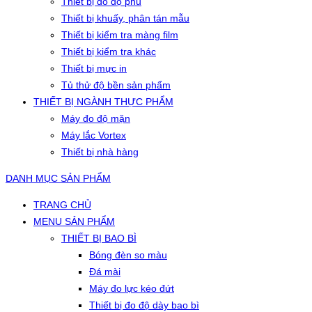
Thiết bị đo độ phủ
Thiết bị khuấy, phân tán mẫu
Thiết bị kiểm tra màng film
Thiết bị kiểm tra khác
Thiết bị mực in
Tủ thử độ bền sản phẩm
THIẾT BỊ NGÀNH THỰC PHẨM
Máy đo độ mặn
Máy lắc Vortex
Thiết bị nhà hàng
DANH MỤC SẢN PHẨM
TRANG CHỦ
MENU SẢN PHẨM
THIẾT BỊ BAO BÌ
Bóng đèn so màu
Đá mài
Máy đo lực kéo đứt
Thiết bị đo độ dày bao bì