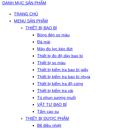
DANH MỤC SẢN PHẨM
TRANG CHỦ
MENU SẢN PHẨM
THIẾT BỊ BAO BÌ
Bóng đèn so màu
Đá mài
Máy đo lực kéo đứt
Thiết bị đo độ dày bao bì
Thiết bị so màu
Thiết bị kiểm tra bao bì giấy
Thiết bị kiểm tra bao bì nhựa
Thiết bị kiểm tra độ cứng
Thiết bị kiểm tra vải
Tủ phun sương muối
VẬT TƯ BAO BÌ
Tấm cao su
THIẾT BỊ DƯỢC PHẨM
Bể điều nhiệt