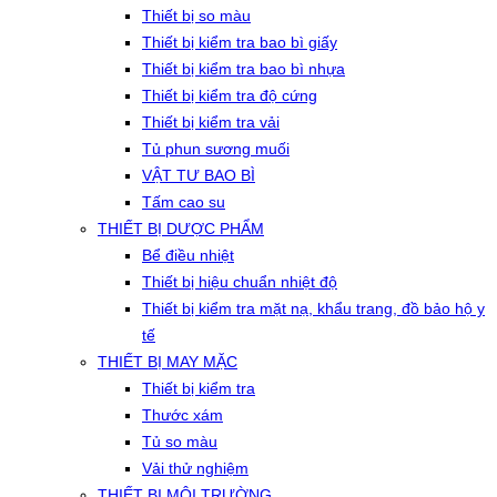
Thiết bị so màu
Thiết bị kiểm tra bao bì giấy
Thiết bị kiểm tra bao bì nhựa
Thiết bị kiểm tra độ cứng
Thiết bị kiểm tra vải
Tủ phun sương muối
VẬT TƯ BAO BÌ
Tấm cao su
THIẾT BỊ DƯỢC PHẨM
Bể điều nhiệt
Thiết bị hiệu chuẩn nhiệt độ
Thiết bị kiểm tra mặt nạ, khẩu trang, đồ bảo hộ y
tế
THIẾT BỊ MAY MẶC
Thiết bị kiểm tra
Thước xám
Tủ so màu
Vải thử nghiệm
THIẾT BỊ MÔI TRƯỜNG