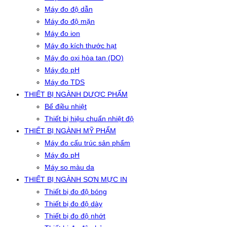
Máy đo độ dẫn
Máy đo độ mặn
Máy đo ion
Máy đo kích thước hạt
Máy đo oxi hòa tan (DO)
Máy đo pH
Máy đo TDS
THIẾT BỊ NGÀNH DƯỢC PHẨM
Bể điều nhiệt
Thiết bị hiệu chuẩn nhiệt độ
THIẾT BỊ NGÀNH MỸ PHẨM
Máy đo cấu trúc sản phẩm
Máy đo pH
Máy so màu da
THIẾT BỊ NGÀNH SƠN MỰC IN
Thiết bị đo độ bóng
Thiết bị đo độ dày
Thiết bị đo độ nhớt