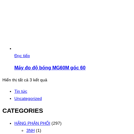
Đọc tiếp
Máy đo độ bóng MG60M góc 60
Đã
Hiển thị tất cả 3 kết quả
sắp
Tin tức
xếp
Uncategorized
theo
mới
CATEGORIES
nhất
HÃNG PHÂN PHỐI
(297)
3NH
(1)