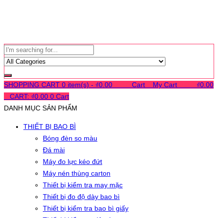
SHOPPING CART
0 item(s) -
₫
0.00
0
0
0
Cart
0
My Cart
0
0
0
₫
0.00
0
CART:
₫
0.00
0
Cart
DANH MỤC SẢN PHẨM
THIẾT BỊ BAO BÌ
Bóng đèn so màu
Đá mài
Máy đo lực kéo đứt
Máy nén thùng carton
Thiết bị kiểm tra may mặc
Thiết bị đo độ dày bao bì
Thiết bị kiểm tra bao bì giấy