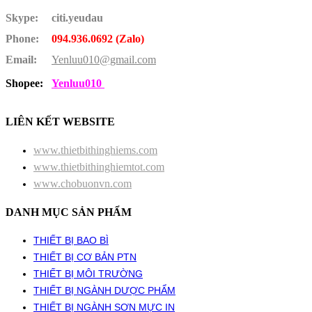
Skype:
citi.yeudau
Phone:
094.936.0692 (Zalo)
Email:
Yenluu010@gmail.com
Shopee:
Yenluu010
LIÊN KẾT WEBSITE
www.thietbithinghiems.com
www.thietbithinghiemtot.com
www.chobuonvn.com
DANH MỤC SẢN PHẨM
THIẾT BỊ BAO BÌ
THIẾT BỊ CƠ BẢN PTN
THIẾT BỊ MÔI TRƯỜNG
THIẾT BỊ NGÀNH DƯỢC PHẨM
THIẾT BỊ NGÀNH SƠN MỰC IN