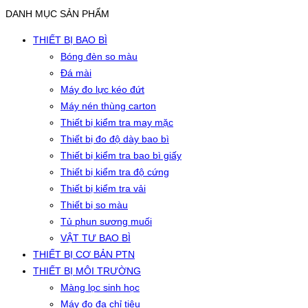
DANH MỤC SẢN PHẨM
THIẾT BỊ BAO BÌ
Bóng đèn so màu
Đá mài
Máy đo lực kéo đứt
Máy nén thùng carton
Thiết bị kiểm tra may mặc
Thiết bị đo độ dày bao bì
Thiết bị kiểm tra bao bì giấy
Thiết bị kiểm tra độ cứng
Thiết bị kiểm tra vải
Thiết bị so màu
Tủ phun sương muối
VẬT TƯ BAO BÌ
THIẾT BỊ CƠ BẢN PTN
THIẾT BỊ MÔI TRƯỜNG
Màng lọc sinh học
Máy đo đa chỉ tiêu