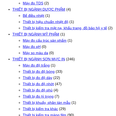
Máy đo TDS
(2)
THIẾT BỊ NGÀNH DƯỢC PHẨM
(4)
Bể điều nhiệt
(1)
Thiết bị hiệu chuẩn nhiệt độ
(1)
Thiết bị kiểm tra mặt nạ, khẩu trang, đồ bảo hộ y tế
(2)
THIẾT BỊ NGÀNH MỸ PHẨM
(1)
Máy đo cấu trúc sản phẩm
(1)
Máy đo pH
(0)
Máy so màu da
(0)
THIẾT BỊ NGÀNH SƠN MỰC IN
(246)
Máy đo độ trắng
(1)
Thiết bị đo độ bóng
(33)
Thiết bị đo độ dày
(22)
Thiết bị đo độ nhớt
(47)
Thiết bị đo độ phủ
(4)
Thiết bị đo tỷ trọng
(7)
Thiết bị khuấy, phân tán mẫu
(1)
Thiết bị kiểm tra khác
(29)
Thiết bị kiểm tra màng film
(90)