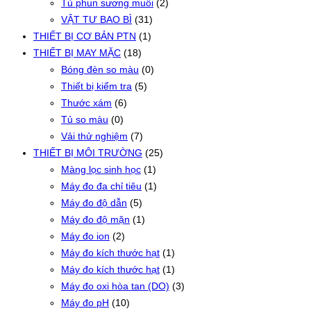
Tủ phun sương muối
(2)
VẬT TƯ BAO BÌ
(31)
THIẾT BỊ CƠ BẢN PTN
(1)
THIẾT BỊ MAY MẶC
(18)
Bóng đèn so màu
(0)
Thiết bị kiểm tra
(5)
Thước xám
(6)
Tủ so màu
(0)
Vải thử nghiệm
(7)
THIẾT BỊ MÔI TRƯỜNG
(25)
Màng lọc sinh học
(1)
Máy đo đa chỉ tiêu
(1)
Máy đo độ dẫn
(5)
Máy đo độ mặn
(1)
Máy đo ion
(2)
Máy đo kích thước hạt
(1)
Máy đo kích thước hạt
(1)
Máy đo oxi hòa tan (DO)
(3)
Máy đo pH
(10)