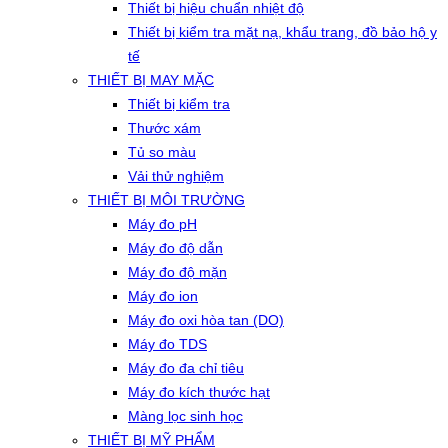
Thiết bị hiệu chuẩn nhiệt độ
Thiết bị kiểm tra mặt nạ, khẩu trang, đồ bảo hộ y
tế
THIẾT BỊ MAY MẶC
Thiết bị kiểm tra
Thước xám
Tủ so màu
Vải thử nghiệm
THIẾT BỊ MÔI TRƯỜNG
Máy đo pH
Máy đo độ dẫn
Máy đo độ mặn
Máy đo ion
Máy đo oxi hòa tan (DO)
Máy đo TDS
Máy đo đa chỉ tiêu
Máy đo kích thước hạt
Màng lọc sinh học
THIẾT BỊ MỸ PHẨM