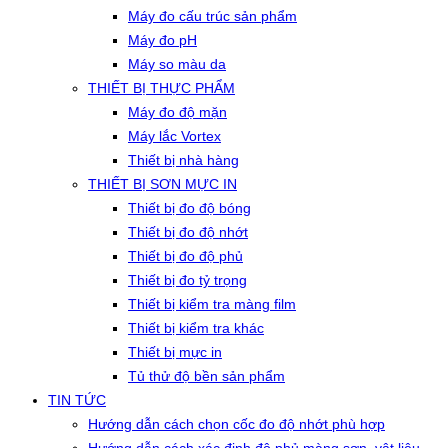
Máy đo cấu trúc sản phẩm
Máy đo pH
Máy so màu da
THIẾT BỊ THỰC PHẨM
Máy đo độ mặn
Máy lắc Vortex
Thiết bị nhà hàng
THIẾT BỊ SƠN MỰC IN
Thiết bị đo độ bóng
Thiết bị đo độ nhớt
Thiết bị đo độ phủ
Thiết bị đo tỷ trọng
Thiết bị kiểm tra màng film
Thiết bị kiểm tra khác
Thiết bị mực in
Tủ thử độ bền sản phẩm
TIN TỨC
Hướng dẫn cách chọn cốc đo độ nhớt phù hợp