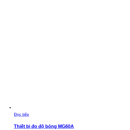
Đọc tiếp
Thiết bị đo độ bóng MG60A