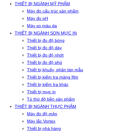
THIẾT BỊ NGÀNH MỸ PHẨM
Máy đo cấu trúc sản phẩm
Máy đo pH
Máy so màu da
THIẾT BỊ NGÀNH SƠN MỰC IN
Thiết bị đo độ bóng
Thiết bị đo độ dày
Thiết bị đo độ nhớt
Thiết bị đo độ phủ
Thiết bị khuấy, phân tán mẫu
Thiết bị kiểm tra màng film
Thiết bị kiểm tra khác
Thiết bị mực in
Tủ thử độ bền sản phẩm
THIẾT BỊ NGÀNH THỰC PHẨM
Máy đo độ mặn
Máy lắc Vortex
Thiết bị nhà hàng