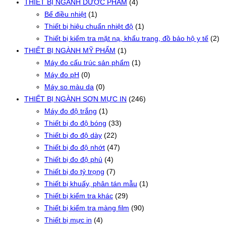
THIẾT BỊ NGÀNH DƯỢC PHẨM
(4)
Bể điều nhiệt
(1)
Thiết bị hiệu chuẩn nhiệt độ
(1)
Thiết bị kiểm tra mặt nạ, khẩu trang, đồ bảo hộ y tế
(2)
THIẾT BỊ NGÀNH MỸ PHẨM
(1)
Máy đo cấu trúc sản phẩm
(1)
Máy đo pH
(0)
Máy so màu da
(0)
THIẾT BỊ NGÀNH SƠN MỰC IN
(246)
Máy đo độ trắng
(1)
Thiết bị đo độ bóng
(33)
Thiết bị đo độ dày
(22)
Thiết bị đo độ nhớt
(47)
Thiết bị đo độ phủ
(4)
Thiết bị đo tỷ trọng
(7)
Thiết bị khuấy, phân tán mẫu
(1)
Thiết bị kiểm tra khác
(29)
Thiết bị kiểm tra màng film
(90)
Thiết bị mực in
(4)