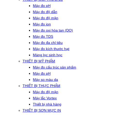
Máy đo pH
Máy đo độ dẫn
Máy đo độ mặn
Máy đo ion
Máy đo oxi hòa tan (DO)
Máy đo TDS
Máy đo đa chỉ tiêu
Máy đo kích thước hạt
Màng lọc sinh học
THIẾT BỊ MỸ PHẨM
Máy đo cấu trúc sản phẩm
Máy đo pH
Máy so màu da
THIẾT BỊ THỰC PHẨM
Máy đo độ mặn
Máy lắc Vortex
Thiết bị nhà hàng
THIẾT BỊ SƠN MỰC IN