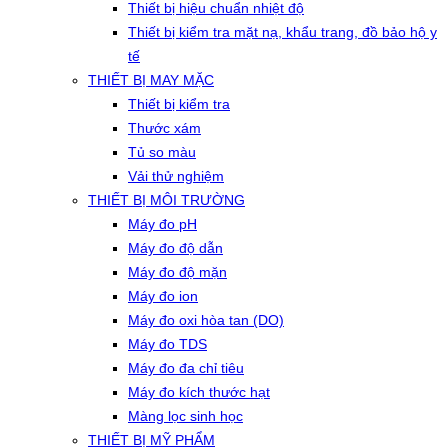
Thiết bị hiệu chuẩn nhiệt độ
Thiết bị kiểm tra mặt nạ, khẩu trang, đồ bảo hộ y
tế
THIẾT BỊ MAY MẶC
Thiết bị kiểm tra
Thước xám
Tủ so màu
Vải thử nghiệm
THIẾT BỊ MÔI TRƯỜNG
Máy đo pH
Máy đo độ dẫn
Máy đo độ mặn
Máy đo ion
Máy đo oxi hòa tan (DO)
Máy đo TDS
Máy đo đa chỉ tiêu
Máy đo kích thước hạt
Màng lọc sinh học
THIẾT BỊ MỸ PHẨM