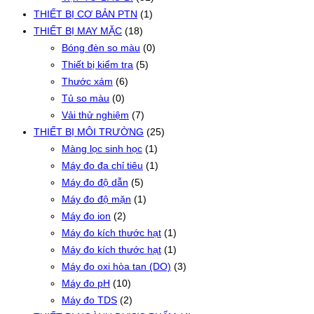
THIẾT BỊ CƠ BẢN PTN
(1)
THIẾT BỊ MAY MẶC
(18)
Bóng đèn so màu
(0)
Thiết bị kiểm tra
(5)
Thước xám
(6)
Tủ so màu
(0)
Vải thử nghiệm
(7)
THIẾT BỊ MÔI TRƯỜNG
(25)
Màng lọc sinh học
(1)
Máy đo đa chỉ tiêu
(1)
Máy đo độ dẫn
(5)
Máy đo độ mặn
(1)
Máy đo ion
(2)
Máy đo kích thước hạt
(1)
Máy đo kích thước hạt
(1)
Máy đo oxi hòa tan (DO)
(3)
Máy đo pH
(10)
Máy đo TDS
(2)