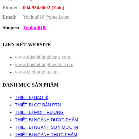
Phone:
094.936.0692 (Zalo)
Email:
Yenluu010@gmail.com
Shopee:
Yenluu010
LIÊN KẾT WEBSITE
www.thietbithinghiems.com
www.thietbithinghiemtot.com
www.chobuonvn.com
DANH MỤC SẢN PHẨM
THIẾT BỊ BAO BÌ
THIẾT BỊ CƠ BẢN PTN
THIẾT BỊ MÔI TRƯỜNG
THIẾT BỊ NGÀNH DƯỢC PHẨM
THIẾT BỊ NGÀNH SƠN MỰC IN
THIẾT BỊ NGÀNH THỰC PHẨM