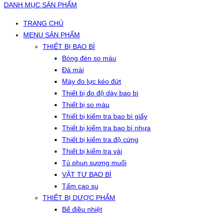
DANH MỤC SẢN PHẨM
TRANG CHỦ
MENU SẢN PHẨM
THIẾT BỊ BAO BÌ
Bóng đèn so màu
Đá mài
Máy đo lực kéo đứt
Thiết bị đo độ dày bao bì
Thiết bị so màu
Thiết bị kiểm tra bao bì giấy
Thiết bị kiểm tra bao bì nhựa
Thiết bị kiểm tra độ cứng
Thiết bị kiểm tra vải
Tủ phun sương muối
VẬT TƯ BAO BÌ
Tấm cao su
THIẾT BỊ DƯỢC PHẨM
Bể điều nhiệt