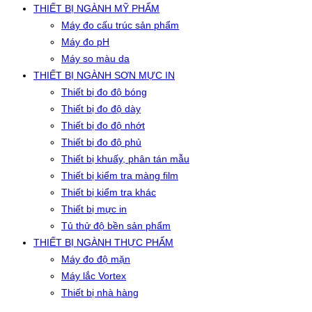
THIẾT BỊ NGÀNH MỸ PHẨM
Máy đo cấu trúc sản phẩm
Máy đo pH
Máy so màu da
THIẾT BỊ NGÀNH SƠN MỰC IN
Thiết bị đo độ bóng
Thiết bị đo độ dày
Thiết bị đo độ nhớt
Thiết bị đo độ phủ
Thiết bị khuấy, phân tán mẫu
Thiết bị kiểm tra màng film
Thiết bị kiểm tra khác
Thiết bị mực in
Tủ thử độ bền sản phẩm
THIẾT BỊ NGÀNH THỰC PHẨM
Máy đo độ mặn
Máy lắc Vortex
Thiết bị nhà hàng