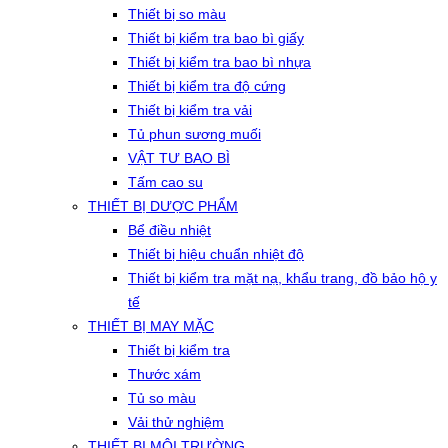
Thiết bị so màu
Thiết bị kiểm tra bao bì giấy
Thiết bị kiểm tra bao bì nhựa
Thiết bị kiểm tra độ cứng
Thiết bị kiểm tra vải
Tủ phun sương muối
VẬT TƯ BAO BÌ
Tấm cao su
THIẾT BỊ DƯỢC PHẨM
Bể điều nhiệt
Thiết bị hiệu chuẩn nhiệt độ
Thiết bị kiểm tra mặt nạ, khẩu trang, đồ bảo hộ y
tế
THIẾT BỊ MAY MẶC
Thiết bị kiểm tra
Thước xám
Tủ so màu
Vải thử nghiệm
THIẾT BỊ MÔI TRƯỜNG