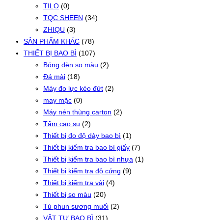
TILO
(0)
TQC SHEEN
(34)
ZHIQU
(3)
SẢN PHẨM KHÁC
(78)
THIẾT BỊ BAO BÌ
(107)
Bóng đèn so màu
(2)
Đá mài
(18)
Máy đo lực kéo đứt
(2)
may mặc
(0)
Máy nén thùng carton
(2)
Tấm cao su
(2)
Thiết bị đo độ dày bao bì
(1)
Thiết bị kiểm tra bao bì giấy
(7)
Thiết bị kiểm tra bao bì nhựa
(1)
Thiết bị kiểm tra độ cứng
(9)
Thiết bị kiểm tra vải
(4)
Thiết bị so màu
(20)
Tủ phun sương muối
(2)
VẬT TƯ BAO BÌ
(31)