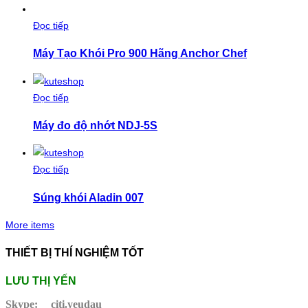
Đọc tiếp
Máy Tạo Khói Pro 900 Hãng Anchor Chef
Đọc tiếp
Máy đo độ nhớt NDJ-5S
Đọc tiếp
Súng khói Aladin 007
More items
THIẾT BỊ THÍ NGHIỆM TỐT
LƯU THỊ YẾN
Skype:
citi.yeudau