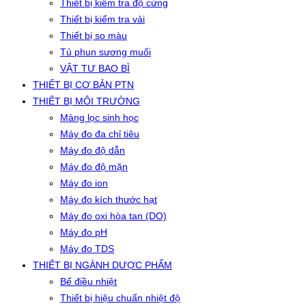
Thiết bị kiểm tra độ cứng
Thiết bị kiểm tra vải
Thiết bị so màu
Tủ phun sương muối
VẬT TƯ BAO BÌ
THIẾT BỊ CƠ BẢN PTN
THIẾT BỊ MÔI TRƯỜNG
Màng lọc sinh học
Máy đo đa chỉ tiêu
Máy đo độ dẫn
Máy đo độ mặn
Máy đo ion
Máy đo kích thước hạt
Máy đo oxi hòa tan (DO)
Máy đo pH
Máy đo TDS
THIẾT BỊ NGÀNH DƯỢC PHẨM
Bể điều nhiệt
Thiết bị hiệu chuẩn nhiệt độ