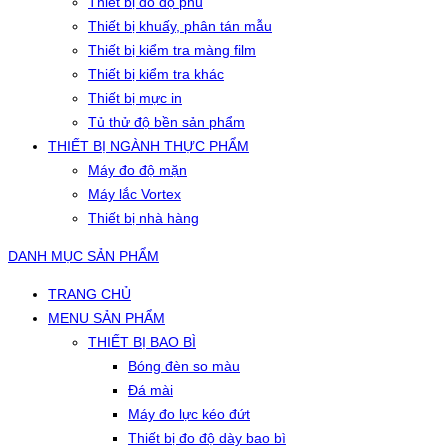
Thiết bị đo độ phủ
Thiết bị khuấy, phân tán mẫu
Thiết bị kiểm tra màng film
Thiết bị kiểm tra khác
Thiết bị mực in
Tủ thử độ bền sản phẩm
THIẾT BỊ NGÀNH THỰC PHẨM
Máy đo độ mặn
Máy lắc Vortex
Thiết bị nhà hàng
DANH MỤC SẢN PHẨM
TRANG CHỦ
MENU SẢN PHẨM
THIẾT BỊ BAO BÌ
Bóng đèn so màu
Đá mài
Máy đo lực kéo đứt
Thiết bị đo độ dày bao bì