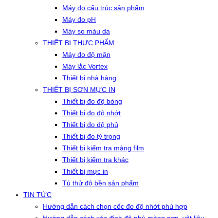
Máy đo cấu trúc sản phẩm
Máy đo pH
Máy so màu da
THIẾT BỊ THỰC PHẨM
Máy đo độ mặn
Máy lắc Vortex
Thiết bị nhà hàng
THIẾT BỊ SƠN MỰC IN
Thiết bị đo độ bóng
Thiết bị đo độ nhớt
Thiết bị đo độ phủ
Thiết bị đo tỷ trọng
Thiết bị kiểm tra màng film
Thiết bị kiểm tra khác
Thiết bị mực in
Tủ thử độ bền sản phẩm
TIN TỨC
Hướng dẫn cách chọn cốc đo độ nhớt phù hợp