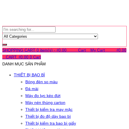
SHOPPING CART
0 item(s) -
₫
0.00
0
0
0
Cart
0
My Cart
0
0
0
₫
0.00
0
CART:
₫
0.00
0
Cart
DANH MỤC SẢN PHẨM
THIẾT BỊ BAO BÌ
Bóng đèn so màu
Đá mài
Máy đo lực kéo đứt
Máy nén thùng carton
Thiết bị kiểm tra may mặc
Thiết bị đo độ dày bao bì
Thiết bị kiểm tra bao bì giấy