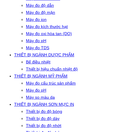
Máy đo độ dẫn
Máy đo độ mặn
Máy đo ion
Máy đo kích thước hạt
Máy đo oxi hòa tan (DO)
Máy đo pH
Máy đo TDS
THIẾT BỊ NGÀNH DƯỢC PHẨM
Bể điều nhiệt
Thiết bị hiệu chuẩn nhiệt độ
THIẾT BỊ NGÀNH MỸ PHẨM
Máy đo cấu trúc sản phẩm
Máy đo pH
Máy so màu da
THIẾT BỊ NGÀNH SƠN MỰC IN
Thiết bị đo độ bóng
Thiết bị đo độ dày
Thiết bị đo độ nhớt