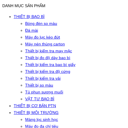
DANH MỤC SẢN PHẨM
THIẾT BỊ BAO BÌ
Bóng đèn so màu
Đá mài
Máy đo lực kéo đứt
Máy nén thùng carton
Thiết bị kiểm tra may mặc
Thiết bị đo độ dày bao bì
Thiết bị kiểm tra bao bì giấy
Thiết bị kiểm tra độ cứng
Thiết bị kiểm tra vải
Thiết bị so màu
Tủ phun sương muối
VẬT TƯ BAO BÌ
THIẾT BỊ CƠ BẢN PTN
THIẾT BỊ MÔI TRƯỜNG
Màng lọc sinh học
Máy đo đa chỉ tiêu