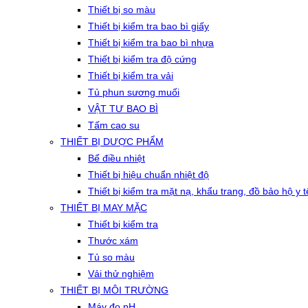
Thiết bị so màu
Thiết bị kiểm tra bao bì giấy
Thiết bị kiểm tra bao bì nhựa
Thiết bị kiểm tra độ cứng
Thiết bị kiểm tra vải
Tủ phun sương muối
VẬT TƯ BAO BÌ
Tấm cao su
THIẾT BỊ DƯỢC PHẨM
Bể điều nhiệt
Thiết bị hiệu chuẩn nhiệt độ
Thiết bị kiểm tra mặt nạ, khẩu trang, đồ bảo hộ y t
THIẾT BỊ MAY MẶC
Thiết bị kiểm tra
Thước xám
Tủ so màu
Vải thử nghiệm
THIẾT BỊ MÔI TRƯỜNG
Máy đo pH