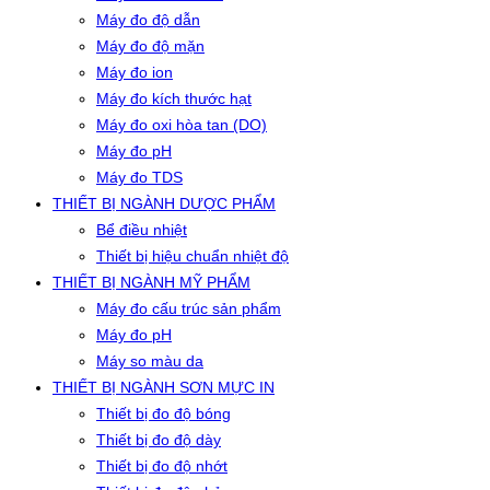
Máy đo độ dẫn
Máy đo độ mặn
Máy đo ion
Máy đo kích thước hạt
Máy đo oxi hòa tan (DO)
Máy đo pH
Máy đo TDS
THIẾT BỊ NGÀNH DƯỢC PHẨM
Bể điều nhiệt
Thiết bị hiệu chuẩn nhiệt độ
THIẾT BỊ NGÀNH MỸ PHẨM
Máy đo cấu trúc sản phẩm
Máy đo pH
Máy so màu da
THIẾT BỊ NGÀNH SƠN MỰC IN
Thiết bị đo độ bóng
Thiết bị đo độ dày
Thiết bị đo độ nhớt