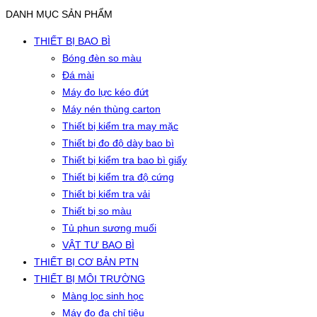
DANH MỤC SẢN PHẨM
THIẾT BỊ BAO BÌ
Bóng đèn so màu
Đá mài
Máy đo lực kéo đứt
Máy nén thùng carton
Thiết bị kiểm tra may mặc
Thiết bị đo độ dày bao bì
Thiết bị kiểm tra bao bì giấy
Thiết bị kiểm tra độ cứng
Thiết bị kiểm tra vải
Thiết bị so màu
Tủ phun sương muối
VẬT TƯ BAO BÌ
THIẾT BỊ CƠ BẢN PTN
THIẾT BỊ MÔI TRƯỜNG
Màng lọc sinh học
Máy đo đa chỉ tiêu