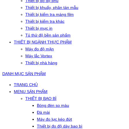
Thiết bị đo độ phủ
Thiết bị khuấy, phân tán mẫu
Thiết bị kiểm tra màng film
Thiết bị kiểm tra khác
Thiết bị mực in
Tủ thử độ bền sản phẩm
THIẾT BỊ NGÀNH THỰC PHẨM
Máy đo độ mặn
Máy lắc Vortex
Thiết bị nhà hàng
DANH MỤC SẢN PHẨM
TRANG CHỦ
MENU SẢN PHẨM
THIẾT BỊ BAO BÌ
Bóng đèn so màu
Đá mài
Máy đo lực kéo đứt
Thiết bị đo độ dày bao bì