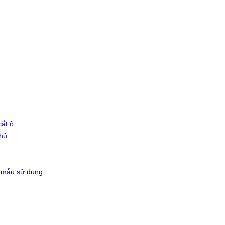
ắt ô
phủ
 mẫu sử dụng