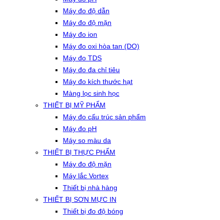
Máy đo độ dẫn
Máy đo độ mặn
Máy đo ion
Máy đo oxi hòa tan (DO)
Máy đo TDS
Máy đo đa chỉ tiêu
Máy đo kích thước hạt
Màng lọc sinh học
THIẾT BỊ MỸ PHẨM
Máy đo cấu trúc sản phẩm
Máy đo pH
Máy so màu da
THIẾT BỊ THỰC PHẨM
Máy đo độ mặn
Máy lắc Vortex
Thiết bị nhà hàng
THIẾT BỊ SƠN MỰC IN
Thiết bị đo độ bóng