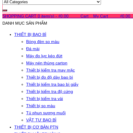
SHOPPING CART
0 item(s) -
₫
0.00
0
0
0
Cart
0
My Cart
0
0
0
₫
0.00
DANH MỤC SẢN PHẨM
THIẾT BỊ BAO BÌ
Bóng đèn so màu
Đá mài
Máy đo lực kéo đứt
Máy nén thùng carton
Thiết bị kiểm tra may mặc
Thiết bị đo độ dày bao bì
Thiết bị kiểm tra bao bì giấy
Thiết bị kiểm tra độ cứng
Thiết bị kiểm tra vải
Thiết bị so màu
Tủ phun sương muối
VẬT TƯ BAO BÌ
THIẾT BỊ CƠ BẢN PTN