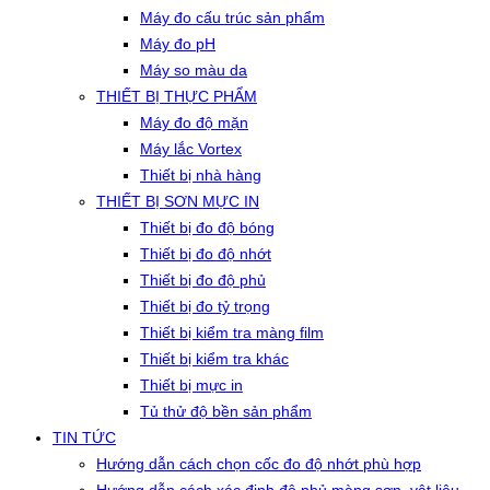
Máy đo cấu trúc sản phẩm
Máy đo pH
Máy so màu da
THIẾT BỊ THỰC PHẨM
Máy đo độ mặn
Máy lắc Vortex
Thiết bị nhà hàng
THIẾT BỊ SƠN MỰC IN
Thiết bị đo độ bóng
Thiết bị đo độ nhớt
Thiết bị đo độ phủ
Thiết bị đo tỷ trọng
Thiết bị kiểm tra màng film
Thiết bị kiểm tra khác
Thiết bị mực in
Tủ thử độ bền sản phẩm
TIN TỨC
Hướng dẫn cách chọn cốc đo độ nhớt phù hợp