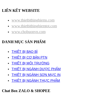
LIÊN KẾT WEBSITE
www.thietbithinghiems.com
www.thietbithinghiemtot.com
www.chobuonvn.com
DANH MỤC SẢN PHẨM
THIẾT BỊ BAO BÌ
THIẾT BỊ CƠ BẢN PTN
THIẾT BỊ MÔI TRƯỜNG
THIẾT BỊ NGÀNH DƯỢC PHẨM
THIẾT BỊ NGÀNH SƠN MỰC IN
THIẾT BỊ NGÀNH THỰC PHẨM
Chat Box ZALO & SHOPEE