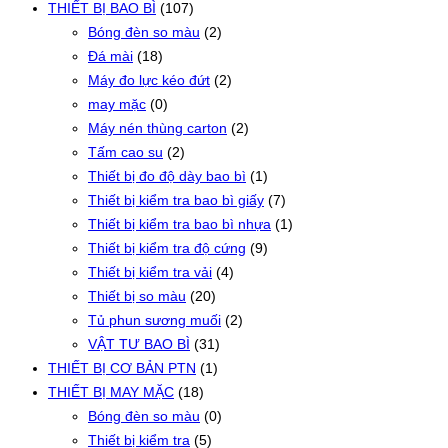
THIẾT BỊ BAO BÌ
(107)
Bóng đèn so màu
(2)
Đá mài
(18)
Máy đo lực kéo đứt
(2)
may mặc
(0)
Máy nén thùng carton
(2)
Tấm cao su
(2)
Thiết bị đo độ dày bao bì
(1)
Thiết bị kiểm tra bao bì giấy
(7)
Thiết bị kiểm tra bao bì nhựa
(1)
Thiết bị kiểm tra độ cứng
(9)
Thiết bị kiểm tra vải
(4)
Thiết bị so màu
(20)
Tủ phun sương muối
(2)
VẬT TƯ BAO BÌ
(31)
THIẾT BỊ CƠ BẢN PTN
(1)
THIẾT BỊ MAY MẶC
(18)
Bóng đèn so màu
(0)
Thiết bị kiểm tra
(5)