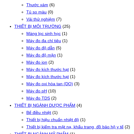
Thước xám
(6)
Tủ so màu
(0)
Vải thử nghiệm
(7)
THIẾT BỊ MÔI TRƯỜNG
(25)
Màng lọc sinh học
(1)
Máy đo đa chỉ tiêu
(1)
Máy đo độ dẫn
(5)
Máy đo độ mặn
(1)
Máy đo ion
(2)
Máy đo kích thước hạt
(1)
Máy đo kích thước hạt
(1)
Máy đo oxi hòa tan (DO)
(3)
Máy đo pH
(10)
Máy đo TDS
(2)
THIẾT BỊ NGÀNH DƯỢC PHẨM
(4)
Bể điều nhiệt
(1)
Thiết bị hiệu chuẩn nhiệt độ
(1)
Thiết bị kiểm tra mặt nạ, khẩu trang, đồ bảo hộ y tế
(2)