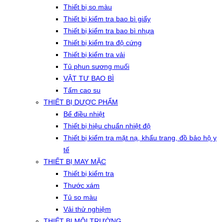
Thiết bị so màu
Thiết bị kiểm tra bao bì giấy
Thiết bị kiểm tra bao bì nhựa
Thiết bị kiểm tra độ cứng
Thiết bị kiểm tra vải
Tủ phun sương muối
VẬT TƯ BAO BÌ
Tấm cao su
THIẾT BỊ DƯỢC PHẨM
Bể điều nhiệt
Thiết bị hiệu chuẩn nhiệt độ
Thiết bị kiểm tra mặt nạ, khẩu trang, đồ bảo hộ y
tế
THIẾT BỊ MAY MẶC
Thiết bị kiểm tra
Thước xám
Tủ so màu
Vải thử nghiệm
THIẾT BỊ MÔI TRƯỜNG