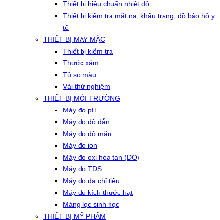
Thiết bị hiệu chuẩn nhiệt độ
Thiết bị kiểm tra mặt nạ, khẩu trang, đồ bảo hộ y
tế
THIẾT BỊ MAY MẶC
Thiết bị kiểm tra
Thước xám
Tủ so màu
Vải thử nghiệm
THIẾT BỊ MÔI TRƯỜNG
Máy đo pH
Máy đo độ dẫn
Máy đo độ mặn
Máy đo ion
Máy đo oxi hòa tan (DO)
Máy đo TDS
Máy đo đa chỉ tiêu
Máy đo kích thước hạt
Màng lọc sinh học
THIẾT BỊ MỸ PHẨM