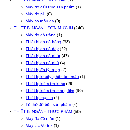
THIẾT BỊ NGÀNH MỸ PHẨM
(1)
Máy đo cấu trúc sản phẩm
(1)
Máy đo pH
(0)
Máy so màu da
(0)
THIẾT BỊ NGÀNH SƠN MỰC IN
(246)
Máy đo độ trắng
(1)
Thiết bị đo độ bóng
(33)
Thiết bị đo độ dày
(22)
Thiết bị đo độ nhớt
(47)
Thiết bị đo độ phủ
(4)
Thiết bị đo tỷ trọng
(7)
Thiết bị khuấy, phân tán mẫu
(1)
Thiết bị kiểm tra khác
(29)
Thiết bị kiểm tra màng film
(90)
Thiết bị mực in
(4)
Tủ thử độ bền sản phẩm
(4)
THIẾT BỊ NGÀNH THỰC PHẨM
(50)
Máy đo độ mặn
(1)
Máy lắc Vortex
(1)