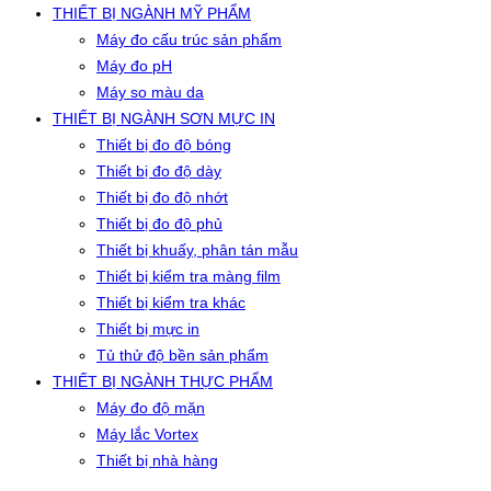
THIẾT BỊ NGÀNH MỸ PHẨM
Máy đo cấu trúc sản phẩm
Máy đo pH
Máy so màu da
THIẾT BỊ NGÀNH SƠN MỰC IN
Thiết bị đo độ bóng
Thiết bị đo độ dày
Thiết bị đo độ nhớt
Thiết bị đo độ phủ
Thiết bị khuấy, phân tán mẫu
Thiết bị kiểm tra màng film
Thiết bị kiểm tra khác
Thiết bị mực in
Tủ thử độ bền sản phẩm
THIẾT BỊ NGÀNH THỰC PHẨM
Máy đo độ mặn
Máy lắc Vortex
Thiết bị nhà hàng