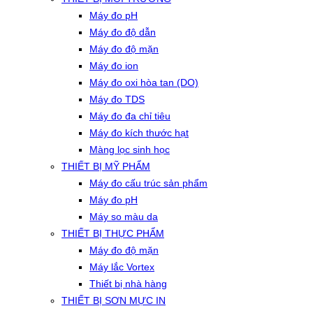
Máy đo pH
Máy đo độ dẫn
Máy đo độ mặn
Máy đo ion
Máy đo oxi hòa tan (DO)
Máy đo TDS
Máy đo đa chỉ tiêu
Máy đo kích thước hạt
Màng lọc sinh học
THIẾT BỊ MỸ PHẨM
Máy đo cấu trúc sản phẩm
Máy đo pH
Máy so màu da
THIẾT BỊ THỰC PHẨM
Máy đo độ mặn
Máy lắc Vortex
Thiết bị nhà hàng
THIẾT BỊ SƠN MỰC IN