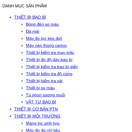
DANH MỤC SẢN PHẨM
THIẾT BỊ BAO BÌ
Bóng đèn so màu
Đá mài
Máy đo lực kéo đứt
Máy nén thùng carton
Thiết bị kiểm tra may mặc
Thiết bị đo độ dày bao bì
Thiết bị kiểm tra bao bì giấy
Thiết bị kiểm tra độ cứng
Thiết bị kiểm tra vải
Thiết bị so màu
Tủ phun sương muối
VẬT TƯ BAO BÌ
THIẾT BỊ CƠ BẢN PTN
THIẾT BỊ MÔI TRƯỜNG
Màng lọc sinh học
Máy đo đa chỉ tiêu