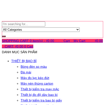
SHOPPING CART
0 item(s) -
₫
0.00
0
0
0
Cart
0
My Cart
0
0
0
₫
0.00
0
CART:
₫
0.00
0
Cart
DANH MỤC SẢN PHẨM
THIẾT BỊ BAO BÌ
Bóng đèn so màu
Đá mài
Máy đo lực kéo đứt
Máy nén thùng carton
Thiết bị kiểm tra may mặc
Thiết bị đo độ dày bao bì
Thiết bị kiểm tra bao bì giấy