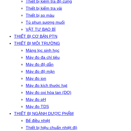
Thiết bị kiểm tra độ cứng
Thiết bị kiểm tra vải
Thiết bị so màu
Tủ phun sương muối
VẬT TƯ BAO BÌ
THIẾT BỊ CƠ BẢN PTN
THIẾT BỊ MÔI TRƯỜNG
Màng lọc sinh học
Máy đo đa chỉ tiêu
Máy đo độ dẫn
Máy đo độ mặn
Máy đo ion
Máy đo kích thước hạt
Máy đo oxi hòa tan (DO)
Máy đo pH
Máy đo TDS
THIẾT BỊ NGÀNH DƯỢC PHẨM
Bể điều nhiệt
Thiết bị hiệu chuẩn nhiệt độ