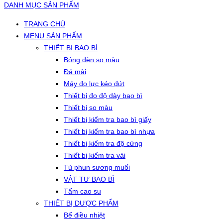
DANH MỤC SẢN PHẨM
TRANG CHỦ
MENU SẢN PHẨM
THIẾT BỊ BAO BÌ
Bóng đèn so màu
Đá mài
Máy đo lực kéo đứt
Thiết bị đo độ dày bao bì
Thiết bị so màu
Thiết bị kiểm tra bao bì giấy
Thiết bị kiểm tra bao bì nhựa
Thiết bị kiểm tra độ cứng
Thiết bị kiểm tra vải
Tủ phun sương muối
VẬT TƯ BAO BÌ
Tấm cao su
THIẾT BỊ DƯỢC PHẨM
Bể điều nhiệt