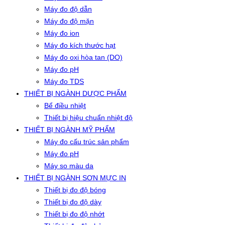
Máy đo độ dẫn
Máy đo độ mặn
Máy đo ion
Máy đo kích thước hạt
Máy đo oxi hòa tan (DO)
Máy đo pH
Máy đo TDS
THIẾT BỊ NGÀNH DƯỢC PHẨM
Bể điều nhiệt
Thiết bị hiệu chuẩn nhiệt độ
THIẾT BỊ NGÀNH MỸ PHẨM
Máy đo cấu trúc sản phẩm
Máy đo pH
Máy so màu da
THIẾT BỊ NGÀNH SƠN MỰC IN
Thiết bị đo độ bóng
Thiết bị đo độ dày
Thiết bị đo độ nhớt