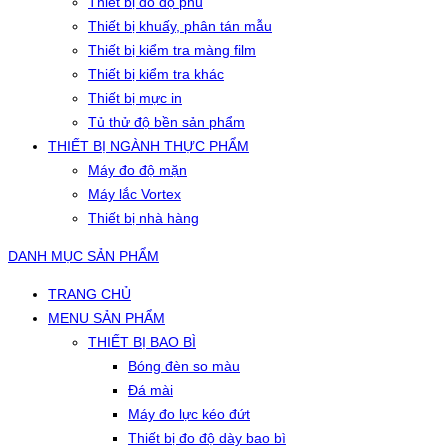
Thiết bị đo độ phủ
Thiết bị khuấy, phân tán mẫu
Thiết bị kiểm tra màng film
Thiết bị kiểm tra khác
Thiết bị mực in
Tủ thử độ bền sản phẩm
THIẾT BỊ NGÀNH THỰC PHẨM
Máy đo độ mặn
Máy lắc Vortex
Thiết bị nhà hàng
DANH MỤC SẢN PHẨM
TRANG CHỦ
MENU SẢN PHẨM
THIẾT BỊ BAO BÌ
Bóng đèn so màu
Đá mài
Máy đo lực kéo đứt
Thiết bị đo độ dày bao bì