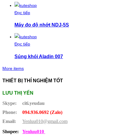
Đọc tiếp
Máy đo độ nhớt NDJ-5S
Đọc tiếp
Súng khói Aladin 007
More items
THIẾT BỊ THÍ NGHIỆM TỐT
LƯU THỊ YẾN
Skype:
citi.yeudau
Phone:
094.936.0692 (Zalo)
Email:
Yenluu010@gmail.com
Shopee:
Yenluu010