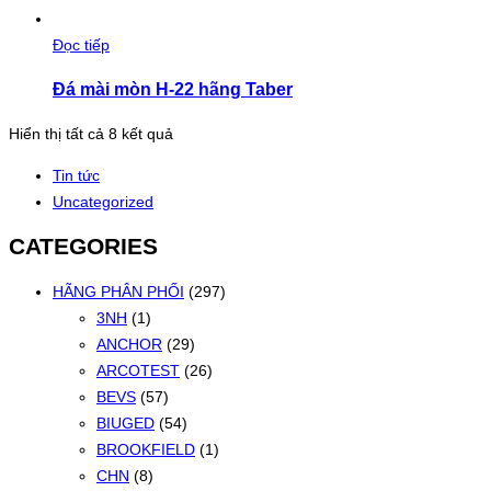
Đọc tiếp
Đá mài mòn H-22 hãng Taber
Đã
Hiển thị tất cả 8 kết quả
sắp
Tin tức
xếp
Uncategorized
theo
mới
CATEGORIES
nhất
HÃNG PHÂN PHỐI
(297)
3NH
(1)
ANCHOR
(29)
ARCOTEST
(26)
BEVS
(57)
BIUGED
(54)
BROOKFIELD
(1)
CHN
(8)