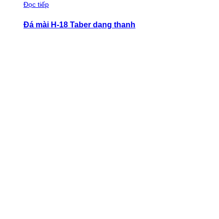
Đọc tiếp
Đá mài H-18 Taber dạng thanh