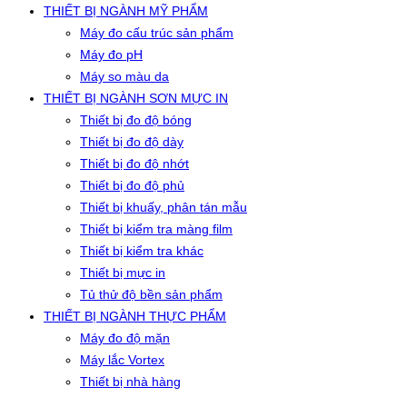
THIẾT BỊ NGÀNH MỸ PHẨM
Máy đo cấu trúc sản phẩm
Máy đo pH
Máy so màu da
THIẾT BỊ NGÀNH SƠN MỰC IN
Thiết bị đo độ bóng
Thiết bị đo độ dày
Thiết bị đo độ nhớt
Thiết bị đo độ phủ
Thiết bị khuấy, phân tán mẫu
Thiết bị kiểm tra màng film
Thiết bị kiểm tra khác
Thiết bị mực in
Tủ thử độ bền sản phẩm
THIẾT BỊ NGÀNH THỰC PHẨM
Máy đo độ mặn
Máy lắc Vortex
Thiết bị nhà hàng