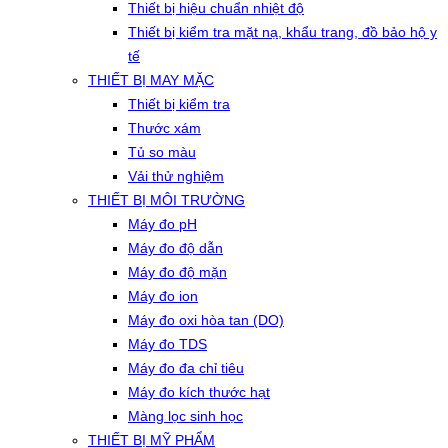
Thiết bị hiệu chuẩn nhiệt độ
Thiết bị kiểm tra mặt nạ, khẩu trang, đồ bảo hộ y
tế
THIẾT BỊ MAY MẶC
Thiết bị kiểm tra
Thước xám
Tủ so màu
Vải thử nghiệm
THIẾT BỊ MÔI TRƯỜNG
Máy đo pH
Máy đo độ dẫn
Máy đo độ mặn
Máy đo ion
Máy đo oxi hòa tan (DO)
Máy đo TDS
Máy đo đa chỉ tiêu
Máy đo kích thước hạt
Màng lọc sinh học
THIẾT BỊ MỸ PHẨM