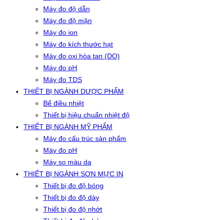
Máy đo độ dẫn
Máy đo độ mặn
Máy đo ion
Máy đo kích thước hạt
Máy đo oxi hòa tan (DO)
Máy đo pH
Máy đo TDS
THIẾT BỊ NGÀNH DƯỢC PHẨM
Bể điều nhiệt
Thiết bị hiệu chuẩn nhiệt độ
THIẾT BỊ NGÀNH MỸ PHẨM
Máy đo cấu trúc sản phẩm
Máy đo pH
Máy so màu da
THIẾT BỊ NGÀNH SƠN MỰC IN
Thiết bị đo độ bóng
Thiết bị đo độ dày
Thiết bị đo độ nhớt