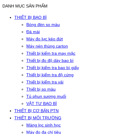
DANH MỤC SẢN PHẨM
THIẾT BỊ BAO BÌ
Bóng đèn so màu
Đá mài
Máy đo lực kéo đứt
Máy nén thùng carton
Thiết bị kiểm tra may mặc
Thiết bị đo độ dày bao bì
Thiết bị kiểm tra bao bì giấy
Thiết bị kiểm tra độ cứng
Thiết bị kiểm tra vải
Thiết bị so màu
Tủ phun sương muối
VẬT TƯ BAO BÌ
THIẾT BỊ CƠ BẢN PTN
THIẾT BỊ MÔI TRƯỜNG
Màng lọc sinh học
Máy đo đa chỉ tiêu