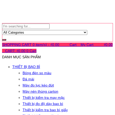
SHOPPING CART
0 item(s) -
₫
0.00
0
0
0
Cart
0
My Cart
0
0
0
₫
0.00
0
CART:
₫
0.00
0
Cart
DANH MỤC SẢN PHẨM
THIẾT BỊ BAO BÌ
Bóng đèn so màu
Đá mài
Máy đo lực kéo đứt
Máy nén thùng carton
Thiết bị kiểm tra may mặc
Thiết bị đo độ dày bao bì
Thiết bị kiểm tra bao bì giấy