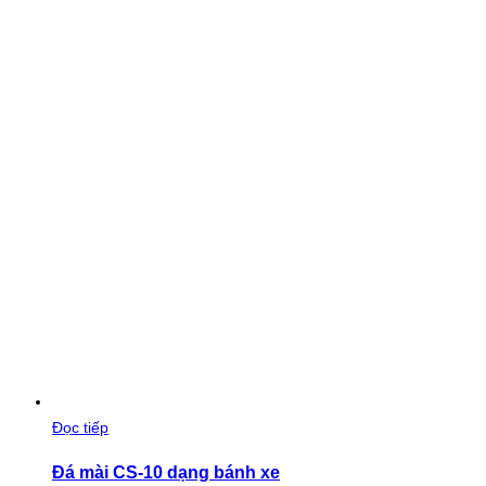
Đọc tiếp
Đá mài CS-10 dạng bánh xe