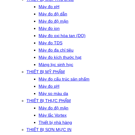
Máy đo pH
Máy đo độ dẫn
Máy đo độ mặn
Máy đo ion
Máy đo oxi hòa tan (DO)
Máy đo TDS
Máy đo đa chỉ tiêu
Máy đo kích thước hạt
Màng lọc sinh học
THIẾT BỊ MỸ PHẨM
Máy đo cấu trúc sản phẩm
Máy đo pH
Máy so màu da
THIẾT BỊ THỰC PHẨM
Máy đo độ mặn
Máy lắc Vortex
Thiết bị nhà hàng
THIẾT BỊ SƠN MỰC IN