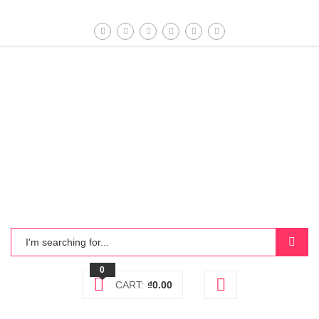
0
CART:
₫
0.00