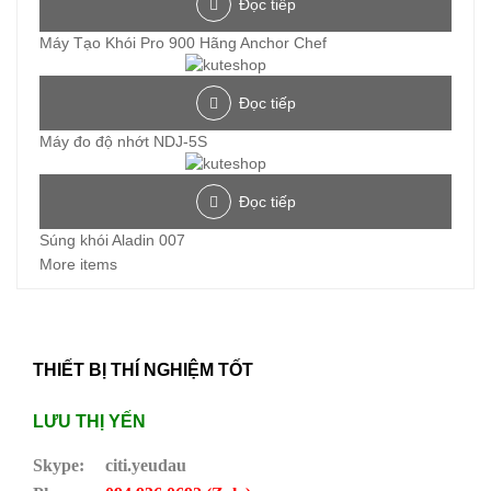
Đọc tiếp
Máy Tạo Khói Pro 900 Hãng Anchor Chef
Đọc tiếp
Máy đo độ nhớt NDJ-5S
Đọc tiếp
Súng khói Aladin 007
More items
THIẾT BỊ THÍ NGHIỆM TỐT
LƯU THỊ YẾN
Skype:
citi.yeudau