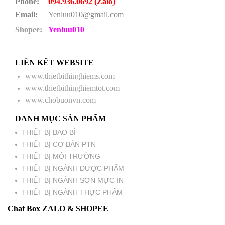
Phone:
094.936.0692 (Zalo)
Email:
Yenluu010@gmail.com
Shopee:
Yenluu010
LIÊN KẾT WEBSITE
www.thietbithinghiems.com
www.thietbithinghiemtot.com
www.chobuonvn.com
DANH MỤC SẢN PHẨM
THIẾT BỊ BAO BÌ
THIẾT BỊ CƠ BẢN PTN
THIẾT BỊ MÔI TRƯỜNG
THIẾT BỊ NGÀNH DƯỢC PHẨM
THIẾT BỊ NGÀNH SƠN MỰC IN
THIẾT BỊ NGÀNH THỰC PHẨM
Chat Box ZALO & SHOPEE