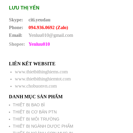
LƯU THỊ YẾN
Skype:
citi.yeudau
Phone:
094.936.0692 (Zalo)
Email:
Yenluu010@gmail.com
Shopee:
Yenluu010
LIÊN KẾT WEBSITE
www.thietbithinghiems.com
www.thietbithinghiemtot.com
www.chobuonvn.com
DANH MỤC SẢN PHẨM
THIẾT BỊ BAO BÌ
THIẾT BỊ CƠ BẢN PTN
THIẾT BỊ MÔI TRƯỜNG
THIẾT BỊ NGÀNH DƯỢC PHẨM