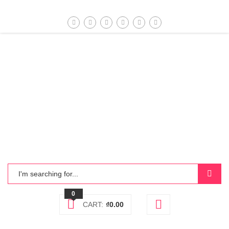
0
CART:
₫
0.00