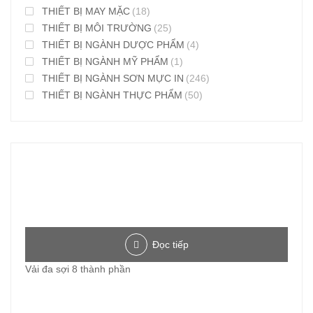
THIẾT BỊ MAY MẶC
(18)
THIẾT BỊ MÔI TRƯỜNG
(25)
THIẾT BỊ NGÀNH DƯỢC PHẨM
(4)
THIẾT BỊ NGÀNH MỸ PHẨM
(1)
THIẾT BỊ NGÀNH SƠN MỰC IN
(246)
THIẾT BỊ NGÀNH THỰC PHẨM
(50)
Đọc tiếp
Vải đa sợi 8 thành phần