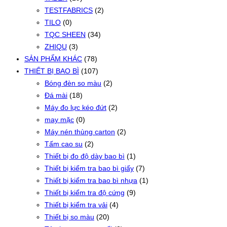
TESTFABRICS
(2)
TILO
(0)
TQC SHEEN
(34)
ZHIQU
(3)
SẢN PHẨM KHÁC
(78)
THIẾT BỊ BAO BÌ
(107)
Bóng đèn so màu
(2)
Đá mài
(18)
Máy đo lực kéo đứt
(2)
may mặc
(0)
Máy nén thùng carton
(2)
Tấm cao su
(2)
Thiết bị đo độ dày bao bì
(1)
Thiết bị kiểm tra bao bì giấy
(7)
Thiết bị kiểm tra bao bì nhựa
(1)
Thiết bị kiểm tra độ cứng
(9)
Thiết bị kiểm tra vải
(4)
Thiết bị so màu
(20)