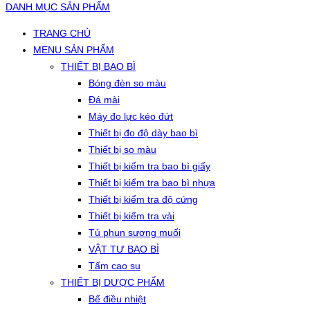
DANH MỤC SẢN PHẨM
TRANG CHỦ
MENU SẢN PHẨM
THIẾT BỊ BAO BÌ
Bóng đèn so màu
Đá mài
Máy đo lực kéo đứt
Thiết bị đo độ dày bao bì
Thiết bị so màu
Thiết bị kiểm tra bao bì giấy
Thiết bị kiểm tra bao bì nhựa
Thiết bị kiểm tra độ cứng
Thiết bị kiểm tra vải
Tủ phun sương muối
VẬT TƯ BAO BÌ
Tấm cao su
THIẾT BỊ DƯỢC PHẨM
Bể điều nhiệt