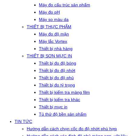
Máy đo cấu trúc sản phẩm
Máy đo pH
Máy so màu da
THIẾT BỊ THỰC PHẨM
Máy đo độ mặn
Máy lắc Vortex
Thiết bị nhà hàng
THIẾT BỊ SƠN MỰC IN
Thiết bị đo độ bóng
Thiết bị đo độ nhớt
Thiết bị đo độ phủ
Thiết bị đo tỷ trọng
Thiết bị kiểm tra màng film
Thiết bị kiểm tra khác
Thiết bị mực in
Tủ thử độ bền sản phẩm
TIN TỨC
Hướng dẫn cách chọn cốc đo độ nhớt phù hợp