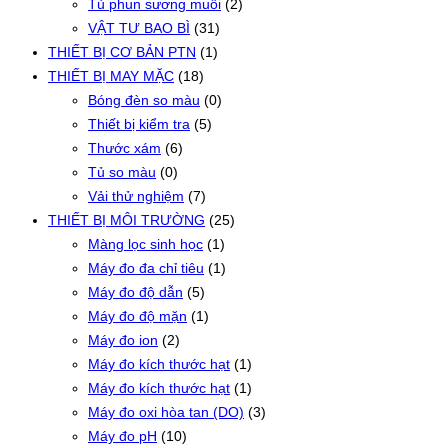
Tủ phun sương muối
(2)
VẬT TƯ BAO BÌ
(31)
THIẾT BỊ CƠ BẢN PTN
(1)
THIẾT BỊ MAY MẶC
(18)
Bóng đèn so màu
(0)
Thiết bị kiểm tra
(5)
Thước xám
(6)
Tủ so màu
(0)
Vải thử nghiệm
(7)
THIẾT BỊ MÔI TRƯỜNG
(25)
Màng lọc sinh học
(1)
Máy đo đa chỉ tiêu
(1)
Máy đo độ dẫn
(5)
Máy đo độ mặn
(1)
Máy đo ion
(2)
Máy đo kích thước hạt
(1)
Máy đo kích thước hạt
(1)
Máy đo oxi hòa tan (DO)
(3)
Máy đo pH
(10)