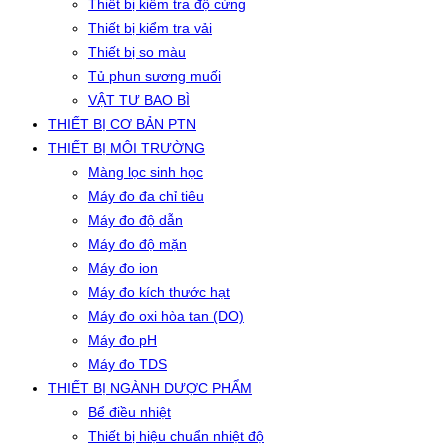
Thiết bị kiểm tra độ cứng
Thiết bị kiểm tra vải
Thiết bị so màu
Tủ phun sương muối
VẬT TƯ BAO BÌ
THIẾT BỊ CƠ BẢN PTN
THIẾT BỊ MÔI TRƯỜNG
Màng lọc sinh học
Máy đo đa chỉ tiêu
Máy đo độ dẫn
Máy đo độ mặn
Máy đo ion
Máy đo kích thước hạt
Máy đo oxi hòa tan (DO)
Máy đo pH
Máy đo TDS
THIẾT BỊ NGÀNH DƯỢC PHẨM
Bể điều nhiệt
Thiết bị hiệu chuẩn nhiệt độ