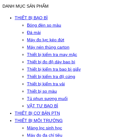
DANH MỤC SẢN PHẨM
THIẾT BỊ BAO BÌ
Bóng đèn so màu
Đá mài
Máy đo lực kéo đứt
Máy nén thùng carton
Thiết bị kiểm tra may mặc
Thiết bị đo độ dày bao bì
Thiết bị kiểm tra bao bì giấy
Thiết bị kiểm tra độ cứng
Thiết bị kiểm tra vải
Thiết bị so màu
Tủ phun sương muối
VẬT TƯ BAO BÌ
THIẾT BỊ CƠ BẢN PTN
THIẾT BỊ MÔI TRƯỜNG
Màng lọc sinh học
Máy đo đa chỉ tiêu