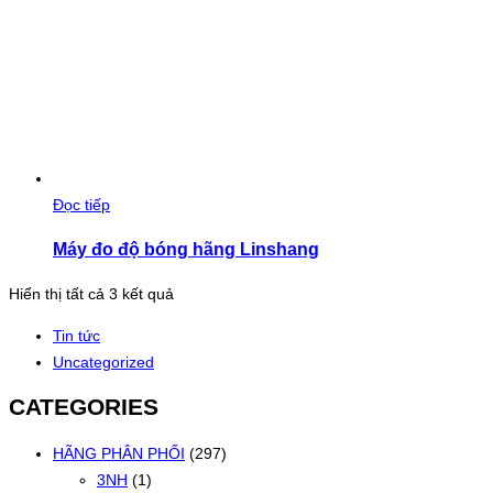
Đọc tiếp
Máy đo độ bóng hãng Linshang
Đã
Hiển thị tất cả 3 kết quả
sắp
Tin tức
xếp
Uncategorized
theo
mới
CATEGORIES
nhất
HÃNG PHÂN PHỐI
(297)
3NH
(1)