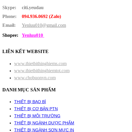
Skype:
citi.yeudau
Phone:
094.936.0692 (Zalo)
Email:
Yenluu010@gmail.com
Shopee:
Yenluu010
LIÊN KẾT WEBSITE
www.thietbithinghiems.com
www.thietbithinghiemtot.com
www.chobuonvn.com
DANH MỤC SẢN PHẨM
THIẾT BỊ BAO BÌ
THIẾT BỊ CƠ BẢN PTN
THIẾT BỊ MÔI TRƯỜNG
THIẾT BỊ NGÀNH DƯỢC PHẨM
THIẾT BỊ NGÀNH SƠN MỰC IN