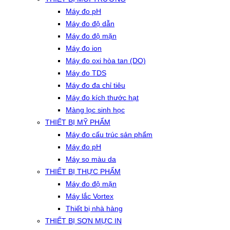
Máy đo pH
Máy đo độ dẫn
Máy đo độ mặn
Máy đo ion
Máy đo oxi hòa tan (DO)
Máy đo TDS
Máy đo đa chỉ tiêu
Máy đo kích thước hạt
Màng lọc sinh học
THIẾT BỊ MỸ PHẨM
Máy đo cấu trúc sản phẩm
Máy đo pH
Máy so màu da
THIẾT BỊ THỰC PHẨM
Máy đo độ mặn
Máy lắc Vortex
Thiết bị nhà hàng
THIẾT BỊ SƠN MỰC IN