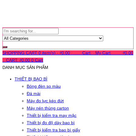
SHOPPING CART
0 item(s) -
₫
0.00
0
0
0
Cart
0
My Cart
0
0
0
₫
0.00
0
CART:
₫
0.00
0
Cart
DANH MỤC SẢN PHẨM
THIẾT BỊ BAO BÌ
Bóng đèn so màu
Đá mài
Máy đo lực kéo đứt
Máy nén thùng carton
Thiết bị kiểm tra may mặc
Thiết bị đo độ dày bao bì
Thiết bị kiểm tra bao bì giấy