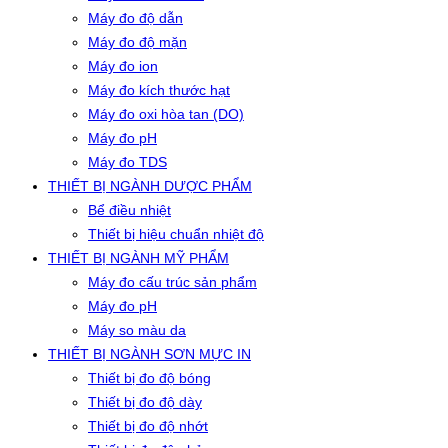
Máy đo độ dẫn
Máy đo độ mặn
Máy đo ion
Máy đo kích thước hạt
Máy đo oxi hòa tan (DO)
Máy đo pH
Máy đo TDS
THIẾT BỊ NGÀNH DƯỢC PHẨM
Bể điều nhiệt
Thiết bị hiệu chuẩn nhiệt độ
THIẾT BỊ NGÀNH MỸ PHẨM
Máy đo cấu trúc sản phẩm
Máy đo pH
Máy so màu da
THIẾT BỊ NGÀNH SƠN MỰC IN
Thiết bị đo độ bóng
Thiết bị đo độ dày
Thiết bị đo độ nhớt