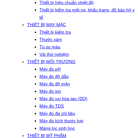
Thiết bị hiệu chuẩn nhiệt độ
Thiết bị kiểm tra mặt nạ, khẩu trang, đồ bảo hộ y
tế
THIẾT BỊ MAY MẶC
Thiết bị kiểm tra
Thước xám
Tủ so màu
Vải thử nghiệm
THIẾT BỊ MÔI TRƯỜNG
Máy đo pH
Máy đo độ dẫn
Máy đo độ mặn
Máy đo ion
Máy đo oxi hòa tan (DO)
Máy đo TDS
Máy đo đa chỉ tiêu
Máy đo kích thước hạt
Màng lọc sinh học
THIẾT BỊ MỸ PHẨM