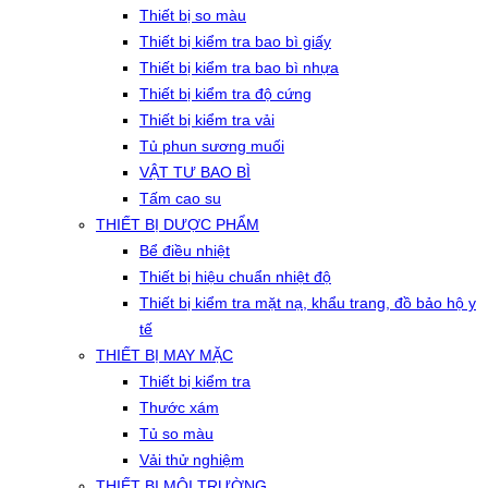
Thiết bị so màu
Thiết bị kiểm tra bao bì giấy
Thiết bị kiểm tra bao bì nhựa
Thiết bị kiểm tra độ cứng
Thiết bị kiểm tra vải
Tủ phun sương muối
VẬT TƯ BAO BÌ
Tấm cao su
THIẾT BỊ DƯỢC PHẨM
Bể điều nhiệt
Thiết bị hiệu chuẩn nhiệt độ
Thiết bị kiểm tra mặt nạ, khẩu trang, đồ bảo hộ y
tế
THIẾT BỊ MAY MẶC
Thiết bị kiểm tra
Thước xám
Tủ so màu
Vải thử nghiệm
THIẾT BỊ MÔI TRƯỜNG