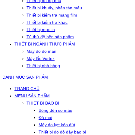
Thiết bị đo độ phủ
Thiết bị khuấy, phân tán mẫu
Thiết bị kiểm tra màng film
Thiết bị kiểm tra khác
Thiết bị mực in
Tủ thử độ bền sản phẩm
THIẾT BỊ NGÀNH THỰC PHẨM
Máy đo độ mặn
Máy lắc Vortex
Thiết bị nhà hàng
DANH MỤC SẢN PHẨM
TRANG CHỦ
MENU SẢN PHẨM
THIẾT BỊ BAO BÌ
Bóng đèn so màu
Đá mài
Máy đo lực kéo đứt
Thiết bị đo độ dày bao bì