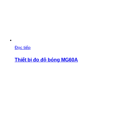
Đọc tiếp
Thiết bị đo độ bóng MG60A