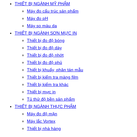
THIẾT BỊ NGÀNH MỸ PHẨM
Máy đo cấu trúc sản phẩm
Máy đo pH
Máy so màu da
THIẾT BỊ NGÀNH SƠN MỰC IN
Thiết bị đo độ bóng
Thiết bị đo độ dày
Thiết bị đo độ nhớt
Thiết bị đo độ phủ
Thiết bị khuấy, phân tán mẫu
Thiết bị kiểm tra màng film
Thiết bị kiểm tra khác
Thiết bị mực in
Tủ thử độ bền sản phẩm
THIẾT BỊ NGÀNH THỰC PHẨM
Máy đo độ mặn
Máy lắc Vortex
Thiết bị nhà hàng