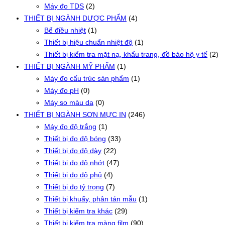
Máy đo TDS
(2)
THIẾT BỊ NGÀNH DƯỢC PHẨM
(4)
Bể điều nhiệt
(1)
Thiết bị hiệu chuẩn nhiệt độ
(1)
Thiết bị kiểm tra mặt nạ, khẩu trang, đồ bảo hộ y tế
(2)
THIẾT BỊ NGÀNH MỸ PHẨM
(1)
Máy đo cấu trúc sản phẩm
(1)
Máy đo pH
(0)
Máy so màu da
(0)
THIẾT BỊ NGÀNH SƠN MỰC IN
(246)
Máy đo độ trắng
(1)
Thiết bị đo độ bóng
(33)
Thiết bị đo độ dày
(22)
Thiết bị đo độ nhớt
(47)
Thiết bị đo độ phủ
(4)
Thiết bị đo tỷ trọng
(7)
Thiết bị khuấy, phân tán mẫu
(1)
Thiết bị kiểm tra khác
(29)
Thiết bị kiểm tra màng film
(90)