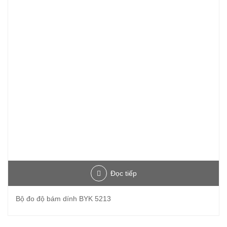
Đọc tiếp
Bộ đo độ bám dính BYK 5213