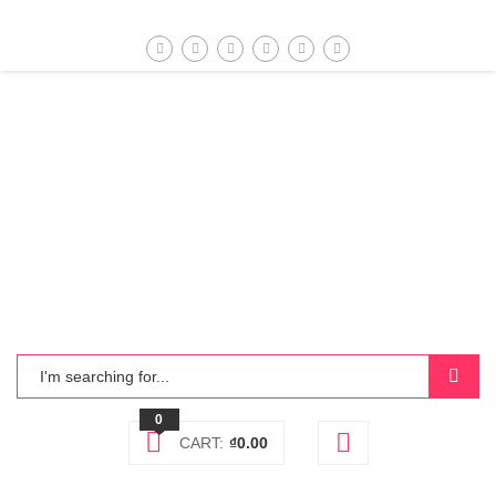
0
CART:
₫
0.00