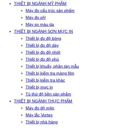
THIẾT BỊ NGÀNH MỸ PHẨM
Máy đo cấu trúc sản phẩm
Máy đo pH
Máy so màu da
THIẾT BỊ NGÀNH SƠN MỰC IN
Thiết bị đo độ bóng
Thiết bị đo độ dày
Thiết bị đo độ nhớt
Thiết bị đo độ phủ
Thiết bị khuấy, phân tán mẫu
Thiết bị kiểm tra màng film
Thiết bị kiểm tra khác
Thiết bị mực in
Tủ thử độ bền sản phẩm
THIẾT BỊ NGÀNH THỰC PHẨM
Máy đo độ mặn
Máy lắc Vortex
Thiết bị nhà hàng