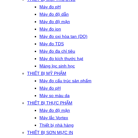
Máy đo pH
Máy đo độ dẫn
Máy đo độ mặn
Máy đo ion
Máy đo oxi hòa tan (DO)
Máy đo TDS
Máy đo đa chỉ tiêu
Máy đo kích thước hạt
Màng lọc sinh học
THIẾT BỊ MỸ PHẨM
Máy đo cấu trúc sản phẩm
Máy đo pH
Máy so màu da
THIẾT BỊ THỰC PHẨM
Máy đo độ mặn
Máy lắc Vortex
Thiết bị nhà hàng
THIẾT BỊ SƠN MỰC IN