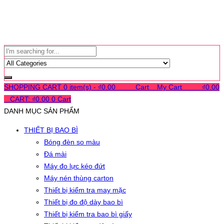
SHOPPING CART
0 item(s) -
₫
0.00
0
0
0
Cart
0
My Cart
0
0
0
₫
0.00
0
CART:
₫
0.00
0
Cart
DANH MỤC SẢN PHẨM
THIẾT BỊ BAO BÌ
Bóng đèn so màu
Đá mài
Máy đo lực kéo đứt
Máy nén thùng carton
Thiết bị kiểm tra may mặc
Thiết bị đo độ dày bao bì
Thiết bị kiểm tra bao bì giấy