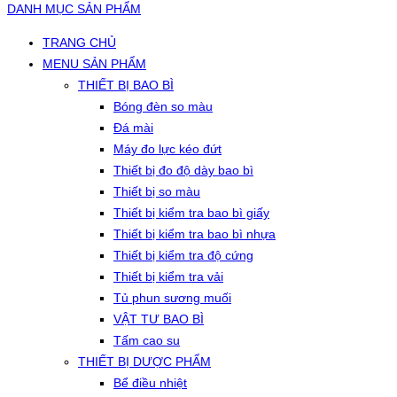
DANH MỤC SẢN PHẨM
TRANG CHỦ
MENU SẢN PHẨM
THIẾT BỊ BAO BÌ
Bóng đèn so màu
Đá mài
Máy đo lực kéo đứt
Thiết bị đo độ dày bao bì
Thiết bị so màu
Thiết bị kiểm tra bao bì giấy
Thiết bị kiểm tra bao bì nhựa
Thiết bị kiểm tra độ cứng
Thiết bị kiểm tra vải
Tủ phun sương muối
VẬT TƯ BAO BÌ
Tấm cao su
THIẾT BỊ DƯỢC PHẨM
Bể điều nhiệt