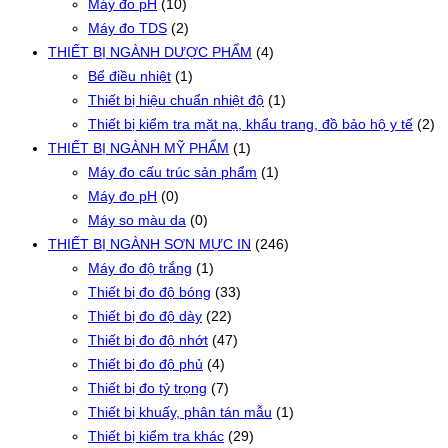
Máy đo pH
(10)
Máy đo TDS
(2)
THIẾT BỊ NGÀNH DƯỢC PHẨM
(4)
Bể điều nhiệt
(1)
Thiết bị hiệu chuẩn nhiệt độ
(1)
Thiết bị kiểm tra mặt nạ, khẩu trang, đồ bảo hộ y tế
(2)
THIẾT BỊ NGÀNH MỸ PHẨM
(1)
Máy đo cấu trúc sản phẩm
(1)
Máy đo pH
(0)
Máy so màu da
(0)
THIẾT BỊ NGÀNH SƠN MỰC IN
(246)
Máy đo độ trắng
(1)
Thiết bị đo độ bóng
(33)
Thiết bị đo độ dày
(22)
Thiết bị đo độ nhớt
(47)
Thiết bị đo độ phủ
(4)
Thiết bị đo tỷ trọng
(7)
Thiết bị khuấy, phân tán mẫu
(1)
Thiết bị kiểm tra khác
(29)