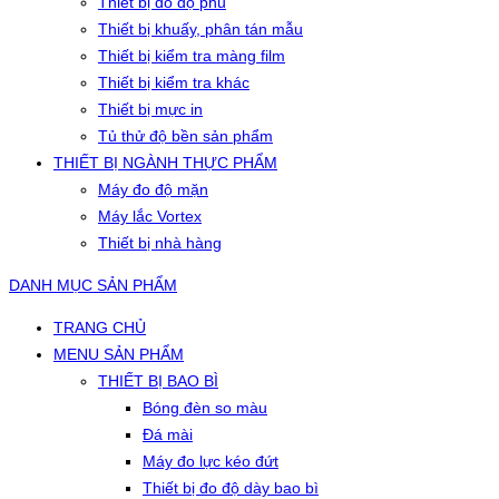
Thiết bị đo độ phủ
Thiết bị khuấy, phân tán mẫu
Thiết bị kiểm tra màng film
Thiết bị kiểm tra khác
Thiết bị mực in
Tủ thử độ bền sản phẩm
THIẾT BỊ NGÀNH THỰC PHẨM
Máy đo độ mặn
Máy lắc Vortex
Thiết bị nhà hàng
DANH MỤC SẢN PHẨM
TRANG CHỦ
MENU SẢN PHẨM
THIẾT BỊ BAO BÌ
Bóng đèn so màu
Đá mài
Máy đo lực kéo đứt
Thiết bị đo độ dày bao bì