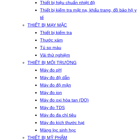
Thiết bị hiệu chuẩn nhiệt độ
Thiết bị kiểm tra mặt nạ, khẩu trang, đồ bảo hộ y
tế
THIẾT BỊ MAY MẶC
Thiết bị kiểm tra
Thước xám
Tủ so màu
Vải thử nghiệm
THIẾT BỊ MÔI TRƯỜNG
Máy đo pH
Máy đo độ dẫn
Máy đo độ mặn
Máy đo ion
Máy đo oxi hòa tan (DO)
Máy đo TDS
Máy đo đa chỉ tiêu
Máy đo kích thước hạt
Màng lọc sinh học
THIẾT BỊ MỸ PHẨM