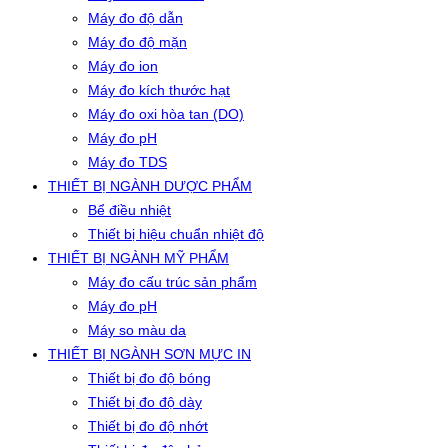
Máy đo độ dẫn
Máy đo độ mặn
Máy đo ion
Máy đo kích thước hạt
Máy đo oxi hòa tan (DO)
Máy đo pH
Máy đo TDS
THIẾT BỊ NGÀNH DƯỢC PHẨM
Bể điều nhiệt
Thiết bị hiệu chuẩn nhiệt độ
THIẾT BỊ NGÀNH MỸ PHẨM
Máy đo cấu trúc sản phẩm
Máy đo pH
Máy so màu da
THIẾT BỊ NGÀNH SƠN MỰC IN
Thiết bị đo độ bóng
Thiết bị đo độ dày
Thiết bị đo độ nhớt