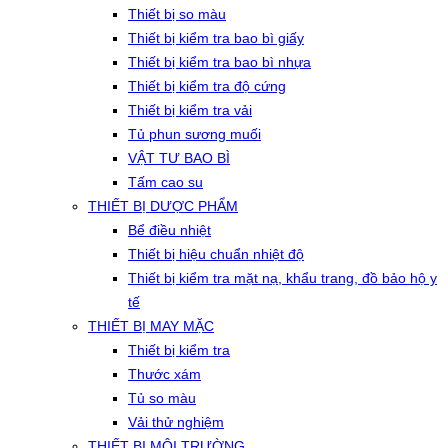
Thiết bị so màu
Thiết bị kiểm tra bao bì giấy
Thiết bị kiểm tra bao bì nhựa
Thiết bị kiểm tra độ cứng
Thiết bị kiểm tra vải
Tủ phun sương muối
VẬT TƯ BAO BÌ
Tấm cao su
THIẾT BỊ DƯỢC PHẨM
Bể điều nhiệt
Thiết bị hiệu chuẩn nhiệt độ
Thiết bị kiểm tra mặt nạ, khẩu trang, đồ bảo hộ y
tế
THIẾT BỊ MAY MẶC
Thiết bị kiểm tra
Thước xám
Tủ so màu
Vải thử nghiệm
THIẾT BỊ MÔI TRƯỜNG