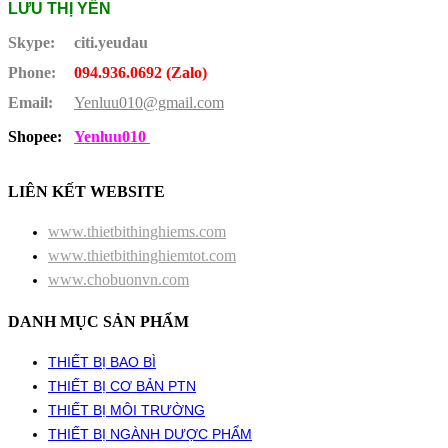
LƯU THỊ YẾN
Skype:
citi.yeudau
Phone:
094.936.0692 (Zalo)
Email:
Yenluu010@gmail.com
Shopee:
Yenluu010
LIÊN KẾT WEBSITE
www.thietbithinghiems.com
www.thietbithinghiemtot.com
www.chobuonvn.com
DANH MỤC SẢN PHẨM
THIẾT BỊ BAO BÌ
THIẾT BỊ CƠ BẢN PTN
THIẾT BỊ MÔI TRƯỜNG
THIẾT BỊ NGÀNH DƯỢC PHẨM