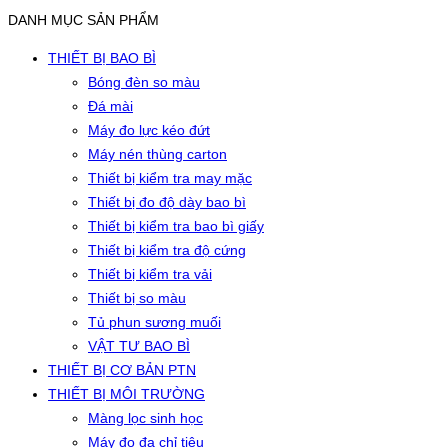
DANH MỤC SẢN PHẨM
THIẾT BỊ BAO BÌ
Bóng đèn so màu
Đá mài
Máy đo lực kéo đứt
Máy nén thùng carton
Thiết bị kiểm tra may mặc
Thiết bị đo độ dày bao bì
Thiết bị kiểm tra bao bì giấy
Thiết bị kiểm tra độ cứng
Thiết bị kiểm tra vải
Thiết bị so màu
Tủ phun sương muối
VẬT TƯ BAO BÌ
THIẾT BỊ CƠ BẢN PTN
THIẾT BỊ MÔI TRƯỜNG
Màng lọc sinh học
Máy đo đa chỉ tiêu