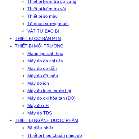
Thiết bị kiểm tra độ cứng
Thiết bị kiểm tra vải
Thiết bị so màu
Tủ phun sương muối
VẬT TƯ BAO BÌ
THIẾT BỊ CƠ BẢN PTN
THIẾT BỊ MÔI TRƯỜNG
Màng lọc sinh học
Máy đo đa chỉ tiêu
Máy đo độ dẫn
Máy đo độ mặn
Máy đo ion
Máy đo kích thước hạt
Máy đo oxi hòa tan (DO)
Máy đo pH
Máy đo TDS
THIẾT BỊ NGÀNH DƯỢC PHẨM
Bể điều nhiệt
Thiết bị hiệu chuẩn nhiệt độ