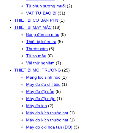
Tủ phun sương muối
(2)
VẬT TƯ BAO BÌ
(31)
THIẾT BỊ CƠ BẢN PTN
(1)
THIẾT BỊ MAY MẶC
(18)
Bóng đèn so màu
(0)
Thiết bị kiểm tra
(5)
Thước xám
(6)
Tủ so màu
(0)
Vải thử nghiệm
(7)
THIẾT BỊ MÔI TRƯỜNG
(25)
Màng lọc sinh học
(1)
Máy đo đa chỉ tiêu
(1)
Máy đo độ dẫn
(5)
Máy đo độ mặn
(1)
Máy đo ion
(2)
Máy đo kích thước hạt
(1)
Máy đo kích thước hạt
(1)
Máy đo oxi hòa tan (DO)
(3)