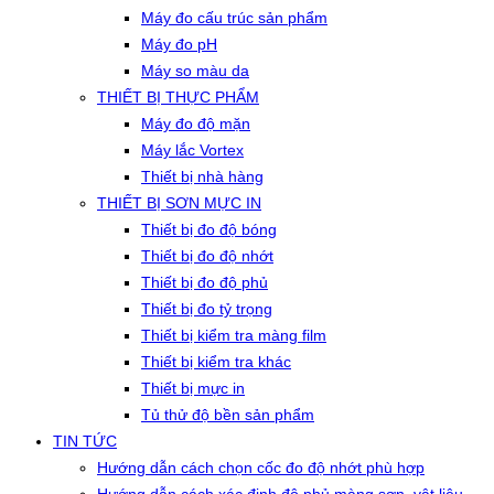
Máy đo cấu trúc sản phẩm
Máy đo pH
Máy so màu da
THIẾT BỊ THỰC PHẨM
Máy đo độ mặn
Máy lắc Vortex
Thiết bị nhà hàng
THIẾT BỊ SƠN MỰC IN
Thiết bị đo độ bóng
Thiết bị đo độ nhớt
Thiết bị đo độ phủ
Thiết bị đo tỷ trọng
Thiết bị kiểm tra màng film
Thiết bị kiểm tra khác
Thiết bị mực in
Tủ thử độ bền sản phẩm
TIN TỨC
Hướng dẫn cách chọn cốc đo độ nhớt phù hợp