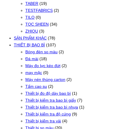
TABER
(19)
TESTFABRICS
(2)
TILO
(0)
TQC SHEEN
(34)
ZHIQU
(3)
SẢN PHẨM KHÁC
(78)
THIẾT BỊ BAO BÌ
(107)
Bóng đèn so màu
(2)
Đá mài
(18)
Máy đo lực kéo đứt
(2)
may mặc
(0)
Máy nén thùng carton
(2)
Tấm cao su
(2)
Thiết bị đo độ dày bao bì
(1)
Thiết bị kiểm tra bao bì giấy
(7)
Thiết bị kiểm tra bao bì nhựa
(1)
Thiết bị kiểm tra độ cứng
(9)
Thiết bị kiểm tra vải
(4)
Thiết bị so màu
(20)