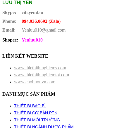
LƯU THỊ YẾN
Skype:
citi.yeudau
Phone:
094.936.0692 (Zalo)
Email:
Yenluu010@gmail.com
Shopee:
Yenluu010
LIÊN KẾT WEBSITE
www.thietbithinghiems.com
www.thietbithinghiemtot.com
www.chobuonvn.com
DANH MỤC SẢN PHẨM
THIẾT BỊ BAO BÌ
THIẾT BỊ CƠ BẢN PTN
THIẾT BỊ MÔI TRƯỜNG
THIẾT BỊ NGÀNH DƯỢC PHẨM