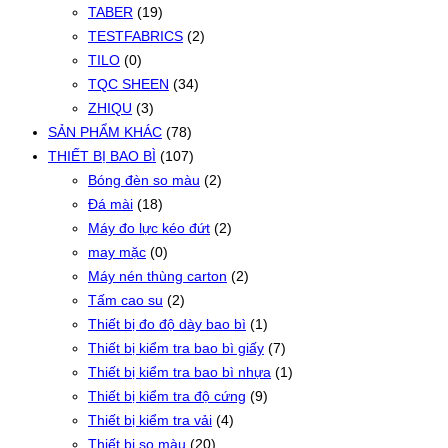
TABER
(19)
TESTFABRICS
(2)
TILO
(0)
TQC SHEEN
(34)
ZHIQU
(3)
SẢN PHẨM KHÁC
(78)
THIẾT BỊ BAO BÌ
(107)
Bóng đèn so màu
(2)
Đá mài
(18)
Máy đo lực kéo đứt
(2)
may mặc
(0)
Máy nén thùng carton
(2)
Tấm cao su
(2)
Thiết bị đo độ dày bao bì
(1)
Thiết bị kiểm tra bao bì giấy
(7)
Thiết bị kiểm tra bao bì nhựa
(1)
Thiết bị kiểm tra độ cứng
(9)
Thiết bị kiểm tra vải
(4)
Thiết bị so màu
(20)