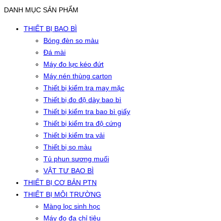
DANH MỤC SẢN PHẨM
THIẾT BỊ BAO BÌ
Bóng đèn so màu
Đá mài
Máy đo lực kéo đứt
Máy nén thùng carton
Thiết bị kiểm tra may mặc
Thiết bị đo độ dày bao bì
Thiết bị kiểm tra bao bì giấy
Thiết bị kiểm tra độ cứng
Thiết bị kiểm tra vải
Thiết bị so màu
Tủ phun sương muối
VẬT TƯ BAO BÌ
THIẾT BỊ CƠ BẢN PTN
THIẾT BỊ MÔI TRƯỜNG
Màng lọc sinh học
Máy đo đa chỉ tiêu