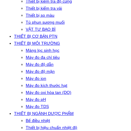
Thiết bị kiểm tra độ cứng
Thiết bị kiểm tra vải
Thiết bị so màu
Tủ phun sương muối
VẬT TƯ BAO BÌ
THIẾT BỊ CƠ BẢN PTN
THIẾT BỊ MÔI TRƯỜNG
Màng lọc sinh học
Máy đo đa chỉ tiêu
Máy đo độ dẫn
Máy đo độ mặn
Máy đo ion
Máy đo kích thước hạt
Máy đo oxi hòa tan (DO)
Máy đo pH
Máy đo TDS
THIẾT BỊ NGÀNH DƯỢC PHẨM
Bể điều nhiệt
Thiết bị hiệu chuẩn nhiệt độ