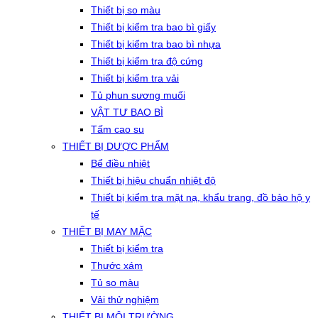
Thiết bị so màu
Thiết bị kiểm tra bao bì giấy
Thiết bị kiểm tra bao bì nhựa
Thiết bị kiểm tra độ cứng
Thiết bị kiểm tra vải
Tủ phun sương muối
VẬT TƯ BAO BÌ
Tấm cao su
THIẾT BỊ DƯỢC PHẨM
Bể điều nhiệt
Thiết bị hiệu chuẩn nhiệt độ
Thiết bị kiểm tra mặt nạ, khẩu trang, đồ bảo hộ y
tế
THIẾT BỊ MAY MẶC
Thiết bị kiểm tra
Thước xám
Tủ so màu
Vải thử nghiệm
THIẾT BỊ MÔI TRƯỜNG