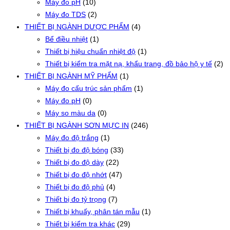
Máy đo pH
(10)
Máy đo TDS
(2)
THIẾT BỊ NGÀNH DƯỢC PHẨM
(4)
Bể điều nhiệt
(1)
Thiết bị hiệu chuẩn nhiệt độ
(1)
Thiết bị kiểm tra mặt nạ, khẩu trang, đồ bảo hộ y tế
(2)
THIẾT BỊ NGÀNH MỸ PHẨM
(1)
Máy đo cấu trúc sản phẩm
(1)
Máy đo pH
(0)
Máy so màu da
(0)
THIẾT BỊ NGÀNH SƠN MỰC IN
(246)
Máy đo độ trắng
(1)
Thiết bị đo độ bóng
(33)
Thiết bị đo độ dày
(22)
Thiết bị đo độ nhớt
(47)
Thiết bị đo độ phủ
(4)
Thiết bị đo tỷ trọng
(7)
Thiết bị khuấy, phân tán mẫu
(1)
Thiết bị kiểm tra khác
(29)