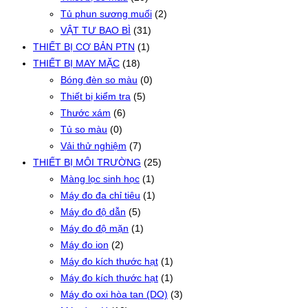
Tủ phun sương muối
(2)
VẬT TƯ BAO BÌ
(31)
THIẾT BỊ CƠ BẢN PTN
(1)
THIẾT BỊ MAY MẶC
(18)
Bóng đèn so màu
(0)
Thiết bị kiểm tra
(5)
Thước xám
(6)
Tủ so màu
(0)
Vải thử nghiệm
(7)
THIẾT BỊ MÔI TRƯỜNG
(25)
Màng lọc sinh học
(1)
Máy đo đa chỉ tiêu
(1)
Máy đo độ dẫn
(5)
Máy đo độ mặn
(1)
Máy đo ion
(2)
Máy đo kích thước hạt
(1)
Máy đo kích thước hạt
(1)
Máy đo oxi hòa tan (DO)
(3)