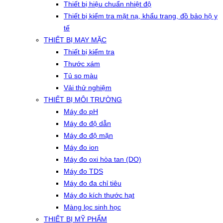
Thiết bị hiệu chuẩn nhiệt độ
Thiết bị kiểm tra mặt nạ, khẩu trang, đồ bảo hộ y
tế
THIẾT BỊ MAY MẶC
Thiết bị kiểm tra
Thước xám
Tủ so màu
Vải thử nghiệm
THIẾT BỊ MÔI TRƯỜNG
Máy đo pH
Máy đo độ dẫn
Máy đo độ mặn
Máy đo ion
Máy đo oxi hòa tan (DO)
Máy đo TDS
Máy đo đa chỉ tiêu
Máy đo kích thước hạt
Màng lọc sinh học
THIẾT BỊ MỸ PHẨM