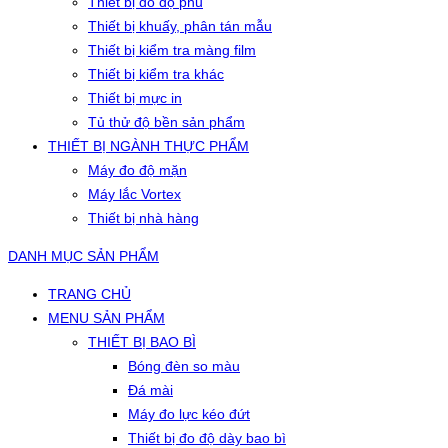
Thiết bị đo độ phủ
Thiết bị khuấy, phân tán mẫu
Thiết bị kiểm tra màng film
Thiết bị kiểm tra khác
Thiết bị mực in
Tủ thử độ bền sản phẩm
THIẾT BỊ NGÀNH THỰC PHẨM
Máy đo độ mặn
Máy lắc Vortex
Thiết bị nhà hàng
DANH MỤC SẢN PHẨM
TRANG CHỦ
MENU SẢN PHẨM
THIẾT BỊ BAO BÌ
Bóng đèn so màu
Đá mài
Máy đo lực kéo đứt
Thiết bị đo độ dày bao bì