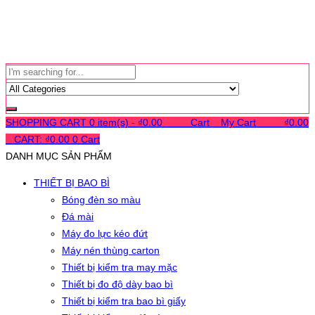
SHOPPING CART
0 item(s) -
₫
0.00
0
0
0
Cart
0
My Cart
0
0
0
₫
0.00
0
CART:
₫
0.00
0
Cart
DANH MỤC SẢN PHẨM
THIẾT BỊ BAO BÌ
Bóng đèn so màu
Đá mài
Máy đo lực kéo đứt
Máy nén thùng carton
Thiết bị kiểm tra may mặc
Thiết bị đo độ dày bao bì
Thiết bị kiểm tra bao bì giấy