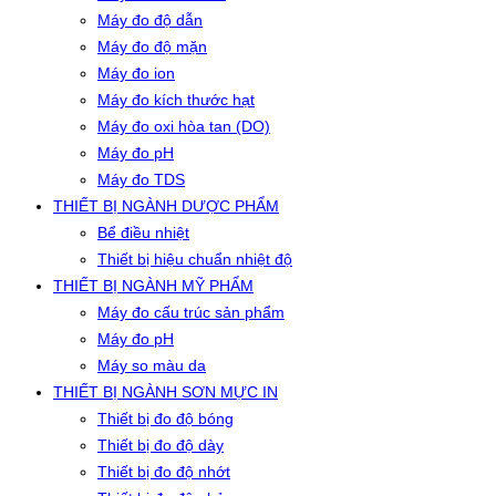
Máy đo độ dẫn
Máy đo độ mặn
Máy đo ion
Máy đo kích thước hạt
Máy đo oxi hòa tan (DO)
Máy đo pH
Máy đo TDS
THIẾT BỊ NGÀNH DƯỢC PHẨM
Bể điều nhiệt
Thiết bị hiệu chuẩn nhiệt độ
THIẾT BỊ NGÀNH MỸ PHẨM
Máy đo cấu trúc sản phẩm
Máy đo pH
Máy so màu da
THIẾT BỊ NGÀNH SƠN MỰC IN
Thiết bị đo độ bóng
Thiết bị đo độ dày
Thiết bị đo độ nhớt