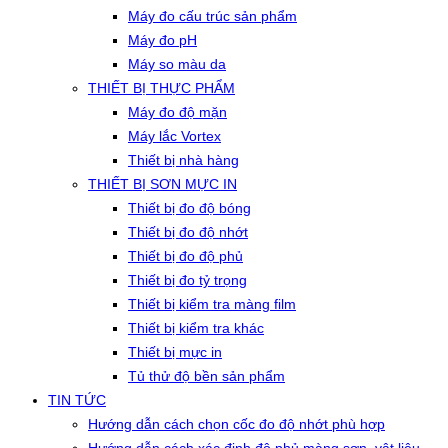
Máy đo cấu trúc sản phẩm
Máy đo pH
Máy so màu da
THIẾT BỊ THỰC PHẨM
Máy đo độ mặn
Máy lắc Vortex
Thiết bị nhà hàng
THIẾT BỊ SƠN MỰC IN
Thiết bị đo độ bóng
Thiết bị đo độ nhớt
Thiết bị đo độ phủ
Thiết bị đo tỷ trọng
Thiết bị kiểm tra màng film
Thiết bị kiểm tra khác
Thiết bị mực in
Tủ thử độ bền sản phẩm
TIN TỨC
Hướng dẫn cách chọn cốc đo độ nhớt phù hợp