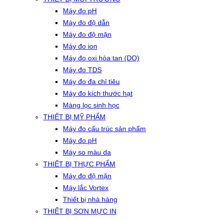
Máy đo pH
Máy đo độ dẫn
Máy đo độ mặn
Máy đo ion
Máy đo oxi hòa tan (DO)
Máy đo TDS
Máy đo đa chỉ tiêu
Máy đo kích thước hạt
Màng lọc sinh học
THIẾT BỊ MỸ PHẨM
Máy đo cấu trúc sản phẩm
Máy đo pH
Máy so màu da
THIẾT BỊ THỰC PHẨM
Máy đo độ mặn
Máy lắc Vortex
Thiết bị nhà hàng
THIẾT BỊ SƠN MỰC IN