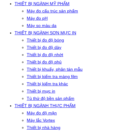
THIẾT BỊ NGÀNH MỸ PHẨM
Máy đo cấu trúc sản phẩm
Máy đo pH
Máy so màu da
THIẾT BỊ NGÀNH SƠN MỰC IN
Thiết bị đo độ bóng
Thiết bị đo độ dày
Thiết bị đo độ nhớt
Thiết bị đo độ phủ
Thiết bị khuấy, phân tán mẫu
Thiết bị kiểm tra màng film
Thiết bị kiểm tra khác
Thiết bị mực in
Tủ thử độ bền sản phẩm
THIẾT BỊ NGÀNH THỰC PHẨM
Máy đo độ mặn
Máy lắc Vortex
Thiết bị nhà hàng