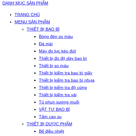
DANH MỤC SẢN PHẨM
TRANG CHỦ
MENU SẢN PHẨM
THIẾT BỊ BAO BÌ
Bóng đèn so màu
Đá mài
Máy đo lực kéo đứt
Thiết bị đo độ dày bao bì
Thiết bị so màu
Thiết bị kiểm tra bao bì giấy
Thiết bị kiểm tra bao bì nhựa
Thiết bị kiểm tra độ cứng
Thiết bị kiểm tra vải
Tủ phun sương muối
VẬT TƯ BAO BÌ
Tấm cao su
THIẾT BỊ DƯỢC PHẨM
Bể điều nhiệt