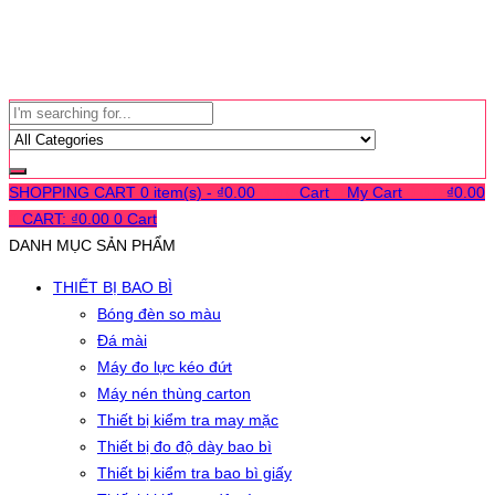
SHOPPING CART
0 item(s) -
₫
0.00
0
0
0
Cart
0
My Cart
0
0
0
₫
0.00
0
CART:
₫
0.00
0
Cart
DANH MỤC SẢN PHẨM
THIẾT BỊ BAO BÌ
Bóng đèn so màu
Đá mài
Máy đo lực kéo đứt
Máy nén thùng carton
Thiết bị kiểm tra may mặc
Thiết bị đo độ dày bao bì
Thiết bị kiểm tra bao bì giấy