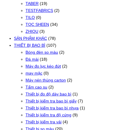
TABER
(19)
TESTFABRICS
(2)
TILO
(0)
TQC SHEEN
(34)
ZHIQU
(3)
SẢN PHẨM KHÁC
(78)
THIẾT BỊ BAO BÌ
(107)
Bóng đèn so màu
(2)
Đá mài
(18)
Máy đo lực kéo đứt
(2)
may mặc
(0)
Máy nén thùng carton
(2)
Tấm cao su
(2)
Thiết bị đo độ dày bao bì
(1)
Thiết bị kiểm tra bao bì giấy
(7)
Thiết bị kiểm tra bao bì nhựa
(1)
Thiết bị kiểm tra độ cứng
(9)
Thiết bị kiểm tra vải
(4)
Thiết bị so màu
(20)