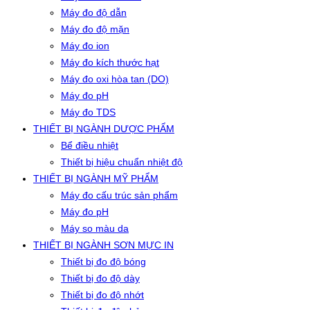
Máy đo độ dẫn
Máy đo độ mặn
Máy đo ion
Máy đo kích thước hạt
Máy đo oxi hòa tan (DO)
Máy đo pH
Máy đo TDS
THIẾT BỊ NGÀNH DƯỢC PHẨM
Bể điều nhiệt
Thiết bị hiệu chuẩn nhiệt độ
THIẾT BỊ NGÀNH MỸ PHẨM
Máy đo cấu trúc sản phẩm
Máy đo pH
Máy so màu da
THIẾT BỊ NGÀNH SƠN MỰC IN
Thiết bị đo độ bóng
Thiết bị đo độ dày
Thiết bị đo độ nhớt