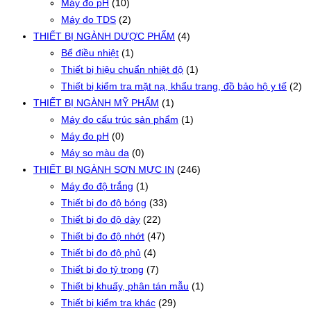
Máy đo pH
(10)
Máy đo TDS
(2)
THIẾT BỊ NGÀNH DƯỢC PHẨM
(4)
Bể điều nhiệt
(1)
Thiết bị hiệu chuẩn nhiệt độ
(1)
Thiết bị kiểm tra mặt nạ, khẩu trang, đồ bảo hộ y tế
(2)
THIẾT BỊ NGÀNH MỸ PHẨM
(1)
Máy đo cấu trúc sản phẩm
(1)
Máy đo pH
(0)
Máy so màu da
(0)
THIẾT BỊ NGÀNH SƠN MỰC IN
(246)
Máy đo độ trắng
(1)
Thiết bị đo độ bóng
(33)
Thiết bị đo độ dày
(22)
Thiết bị đo độ nhớt
(47)
Thiết bị đo độ phủ
(4)
Thiết bị đo tỷ trọng
(7)
Thiết bị khuấy, phân tán mẫu
(1)
Thiết bị kiểm tra khác
(29)