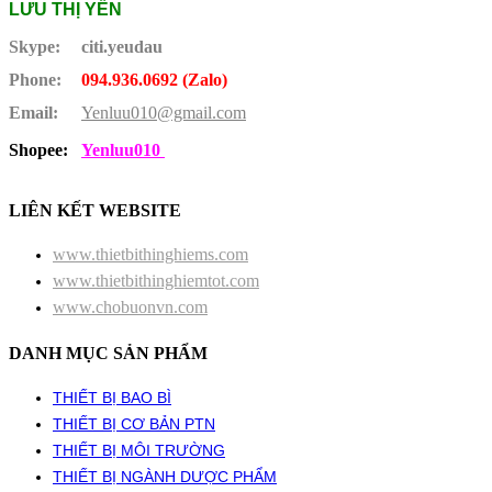
LƯU THỊ YẾN
Skype:
citi.yeudau
Phone:
094.936.0692 (Zalo)
Email:
Yenluu010@gmail.com
Shopee:
Yenluu010
LIÊN KẾT WEBSITE
www.thietbithinghiems.com
www.thietbithinghiemtot.com
www.chobuonvn.com
DANH MỤC SẢN PHẨM
THIẾT BỊ BAO BÌ
THIẾT BỊ CƠ BẢN PTN
THIẾT BỊ MÔI TRƯỜNG
THIẾT BỊ NGÀNH DƯỢC PHẨM