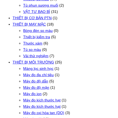
Tủ phun sương muối
(2)
VẬT TƯ BAO BÌ
(31)
THIẾT BỊ CƠ BẢN PTN
(1)
THIẾT BỊ MAY MẶC
(18)
Bóng đèn so màu
(0)
Thiết bị kiểm tra
(5)
Thước xám
(6)
Tủ so màu
(0)
Vải thử nghiệm
(7)
THIẾT BỊ MÔI TRƯỜNG
(25)
Màng lọc sinh học
(1)
Máy đo đa chỉ tiêu
(1)
Máy đo độ dẫn
(5)
Máy đo độ mặn
(1)
Máy đo ion
(2)
Máy đo kích thước hạt
(1)
Máy đo kích thước hạt
(1)
Máy đo oxi hòa tan (DO)
(3)