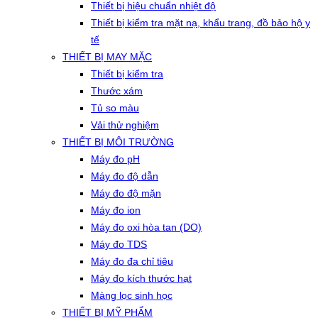
Thiết bị hiệu chuẩn nhiệt độ
Thiết bị kiểm tra mặt nạ, khẩu trang, đồ bảo hộ y
tế
THIẾT BỊ MAY MẶC
Thiết bị kiểm tra
Thước xám
Tủ so màu
Vải thử nghiệm
THIẾT BỊ MÔI TRƯỜNG
Máy đo pH
Máy đo độ dẫn
Máy đo độ mặn
Máy đo ion
Máy đo oxi hòa tan (DO)
Máy đo TDS
Máy đo đa chỉ tiêu
Máy đo kích thước hạt
Màng lọc sinh học
THIẾT BỊ MỸ PHẨM