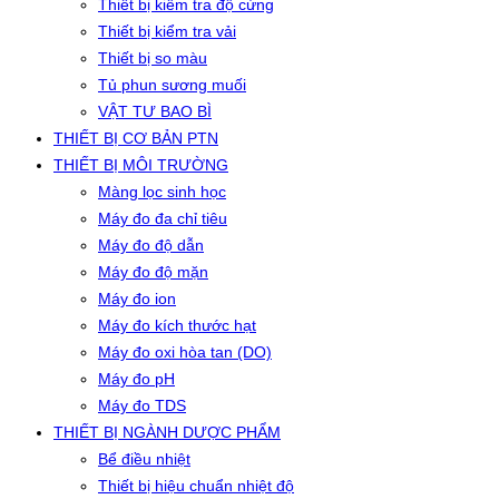
Thiết bị kiểm tra độ cứng
Thiết bị kiểm tra vải
Thiết bị so màu
Tủ phun sương muối
VẬT TƯ BAO BÌ
THIẾT BỊ CƠ BẢN PTN
THIẾT BỊ MÔI TRƯỜNG
Màng lọc sinh học
Máy đo đa chỉ tiêu
Máy đo độ dẫn
Máy đo độ mặn
Máy đo ion
Máy đo kích thước hạt
Máy đo oxi hòa tan (DO)
Máy đo pH
Máy đo TDS
THIẾT BỊ NGÀNH DƯỢC PHẨM
Bể điều nhiệt
Thiết bị hiệu chuẩn nhiệt độ