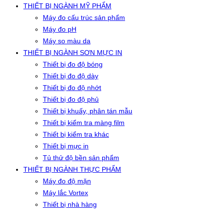
THIẾT BỊ NGÀNH MỸ PHẨM
Máy đo cấu trúc sản phẩm
Máy đo pH
Máy so màu da
THIẾT BỊ NGÀNH SƠN MỰC IN
Thiết bị đo độ bóng
Thiết bị đo độ dày
Thiết bị đo độ nhớt
Thiết bị đo độ phủ
Thiết bị khuấy, phân tán mẫu
Thiết bị kiểm tra màng film
Thiết bị kiểm tra khác
Thiết bị mực in
Tủ thử độ bền sản phẩm
THIẾT BỊ NGÀNH THỰC PHẨM
Máy đo độ mặn
Máy lắc Vortex
Thiết bị nhà hàng