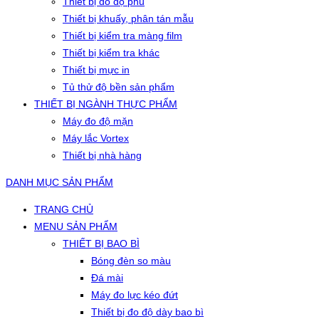
Thiết bị đo độ phủ
Thiết bị khuấy, phân tán mẫu
Thiết bị kiểm tra màng film
Thiết bị kiểm tra khác
Thiết bị mực in
Tủ thử độ bền sản phẩm
THIẾT BỊ NGÀNH THỰC PHẨM
Máy đo độ mặn
Máy lắc Vortex
Thiết bị nhà hàng
DANH MỤC SẢN PHẨM
TRANG CHỦ
MENU SẢN PHẨM
THIẾT BỊ BAO BÌ
Bóng đèn so màu
Đá mài
Máy đo lực kéo đứt
Thiết bị đo độ dày bao bì