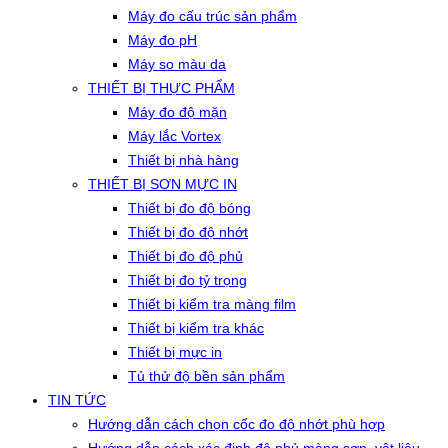
Máy đo cấu trúc sản phẩm
Máy đo pH
Máy so màu da
THIẾT BỊ THỰC PHẨM
Máy đo độ mặn
Máy lắc Vortex
Thiết bị nhà hàng
THIẾT BỊ SƠN MỰC IN
Thiết bị đo độ bóng
Thiết bị đo độ nhớt
Thiết bị đo độ phủ
Thiết bị đo tỷ trọng
Thiết bị kiểm tra màng film
Thiết bị kiểm tra khác
Thiết bị mực in
Tủ thử độ bền sản phẩm
TIN TỨC
Hướng dẫn cách chọn cốc đo độ nhớt phù hợp