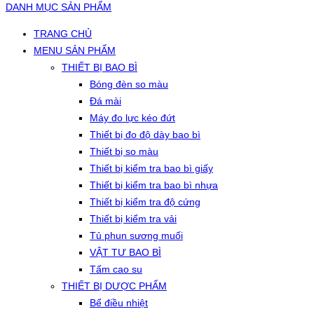
DANH MỤC SẢN PHẨM
TRANG CHỦ
MENU SẢN PHẨM
THIẾT BỊ BAO BÌ
Bóng đèn so màu
Đá mài
Máy đo lực kéo đứt
Thiết bị đo độ dày bao bì
Thiết bị so màu
Thiết bị kiểm tra bao bì giấy
Thiết bị kiểm tra bao bì nhựa
Thiết bị kiểm tra độ cứng
Thiết bị kiểm tra vải
Tủ phun sương muối
VẬT TƯ BAO BÌ
Tấm cao su
THIẾT BỊ DƯỢC PHẨM
Bể điều nhiệt