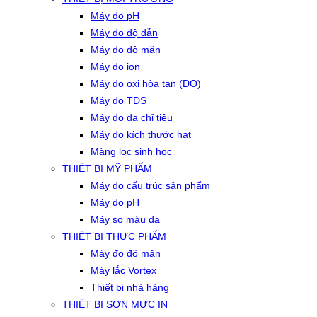
Máy đo pH
Máy đo độ dẫn
Máy đo độ mặn
Máy đo ion
Máy đo oxi hòa tan (DO)
Máy đo TDS
Máy đo đa chỉ tiêu
Máy đo kích thước hạt
Màng lọc sinh học
THIẾT BỊ MỸ PHẨM
Máy đo cấu trúc sản phẩm
Máy đo pH
Máy so màu da
THIẾT BỊ THỰC PHẨM
Máy đo độ mặn
Máy lắc Vortex
Thiết bị nhà hàng
THIẾT BỊ SƠN MỰC IN