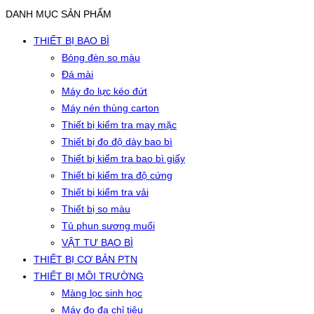
DANH MỤC SẢN PHẨM
THIẾT BỊ BAO BÌ
Bóng đèn so màu
Đá mài
Máy đo lực kéo đứt
Máy nén thùng carton
Thiết bị kiểm tra may mặc
Thiết bị đo độ dày bao bì
Thiết bị kiểm tra bao bì giấy
Thiết bị kiểm tra độ cứng
Thiết bị kiểm tra vải
Thiết bị so màu
Tủ phun sương muối
VẬT TƯ BAO BÌ
THIẾT BỊ CƠ BẢN PTN
THIẾT BỊ MÔI TRƯỜNG
Màng lọc sinh học
Máy đo đa chỉ tiêu