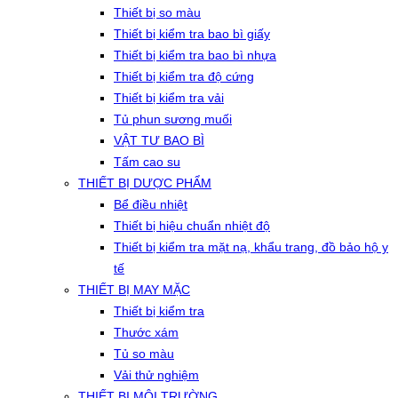
Thiết bị so màu
Thiết bị kiểm tra bao bì giấy
Thiết bị kiểm tra bao bì nhựa
Thiết bị kiểm tra độ cứng
Thiết bị kiểm tra vải
Tủ phun sương muối
VẬT TƯ BAO BÌ
Tấm cao su
THIẾT BỊ DƯỢC PHẨM
Bể điều nhiệt
Thiết bị hiệu chuẩn nhiệt độ
Thiết bị kiểm tra mặt nạ, khẩu trang, đồ bảo hộ y
tế
THIẾT BỊ MAY MẶC
Thiết bị kiểm tra
Thước xám
Tủ so màu
Vải thử nghiệm
THIẾT BỊ MÔI TRƯỜNG