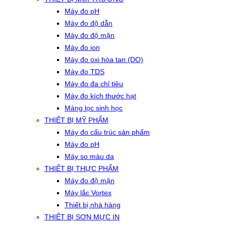
Máy đo pH
Máy đo độ dẫn
Máy đo độ mặn
Máy đo ion
Máy đo oxi hòa tan (DO)
Máy đo TDS
Máy đo đa chỉ tiêu
Máy đo kích thước hạt
Màng lọc sinh học
THIẾT BỊ MỸ PHẨM
Máy đo cấu trúc sản phẩm
Máy đo pH
Máy so màu da
THIẾT BỊ THỰC PHẨM
Máy đo độ mặn
Máy lắc Vortex
Thiết bị nhà hàng
THIẾT BỊ SƠN MỰC IN