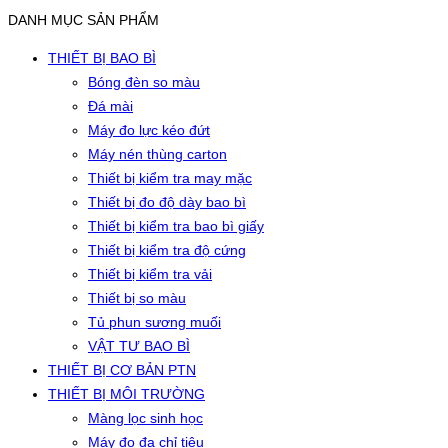
DANH MỤC SẢN PHẨM
THIẾT BỊ BAO BÌ
Bóng đèn so màu
Đá mài
Máy đo lực kéo đứt
Máy nén thùng carton
Thiết bị kiểm tra may mặc
Thiết bị đo độ dày bao bì
Thiết bị kiểm tra bao bì giấy
Thiết bị kiểm tra độ cứng
Thiết bị kiểm tra vải
Thiết bị so màu
Tủ phun sương muối
VẬT TƯ BAO BÌ
THIẾT BỊ CƠ BẢN PTN
THIẾT BỊ MÔI TRƯỜNG
Màng lọc sinh học
Máy đo đa chỉ tiêu