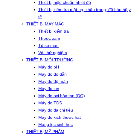
Thiết bị hiệu chuẩn nhiệt độ
Thiết bị kiểm tra mặt nạ, khẩu trang, đồ bảo hộ y
tế
THIẾT BỊ MAY MẶC
Thiết bị kiểm tra
Thước xám
Tủ so màu
Vải thử nghiệm
THIẾT BỊ MÔI TRƯỜNG
Máy đo pH
Máy đo độ dẫn
Máy đo độ mặn
Máy đo ion
Máy đo oxi hòa tan (DO)
Máy đo TDS
Máy đo đa chỉ tiêu
Máy đo kích thước hạt
Màng lọc sinh học
THIẾT BỊ MỸ PHẨM