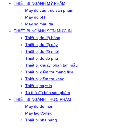
THIẾT BỊ NGÀNH MỸ PHẨM
Máy đo cấu trúc sản phẩm
Máy đo pH
Máy so màu da
THIẾT BỊ NGÀNH SƠN MỰC IN
Thiết bị đo độ bóng
Thiết bị đo độ dày
Thiết bị đo độ nhớt
Thiết bị đo độ phủ
Thiết bị khuấy, phân tán mẫu
Thiết bị kiểm tra màng film
Thiết bị kiểm tra khác
Thiết bị mực in
Tủ thử độ bền sản phẩm
THIẾT BỊ NGÀNH THỰC PHẨM
Máy đo độ mặn
Máy lắc Vortex
Thiết bị nhà hàng