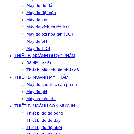
Máy đo độ dẫn
Máy đo độ mặn
Máy đo ion
Máy đo kích thước hạt
Máy đo oxi hòa tan (DO)
Máy đo pH
Máy đo TDS
THIẾT BỊ NGÀNH DƯỢC PHẨM
Bể điều nhiệt
Thiết bị hiệu chuẩn nhiệt độ
THIẾT BỊ NGÀNH MỸ PHẨM
Máy đo cấu trúc sản phẩm
Máy đo pH
Máy so màu da
THIẾT BỊ NGÀNH SƠN MỰC IN
Thiết bị đo độ bóng
Thiết bị đo độ dày
Thiết bị đo độ nhớt