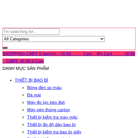
SHOPPING CART
0 item(s) -
₫
0.00
0
0
0
Cart
0
My Cart
0
0
0
₫
0.00
0
CART:
₫
0.00
0
Cart
DANH MỤC SẢN PHẨM
THIẾT BỊ BAO BÌ
Bóng đèn so màu
Đá mài
Máy đo lực kéo đứt
Máy nén thùng carton
Thiết bị kiểm tra may mặc
Thiết bị đo độ dày bao bì
Thiết bị kiểm tra bao bì giấy