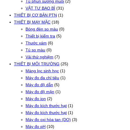
Tủ phun sương muối
(2)
VẬT TƯ BAO BÌ
(31)
THIẾT BỊ CƠ BẢN PTN
(1)
THIẾT BỊ MAY MẶC
(18)
Bóng đèn so màu
(0)
Thiết bị kiểm tra
(5)
Thước xám
(6)
Tủ so màu
(0)
Vải thử nghiệm
(7)
THIẾT BỊ MÔI TRƯỜNG
(25)
Màng lọc sinh học
(1)
Máy đo đa chỉ tiêu
(1)
Máy đo độ dẫn
(5)
Máy đo độ mặn
(1)
Máy đo ion
(2)
Máy đo kích thước hạt
(1)
Máy đo kích thước hạt
(1)
Máy đo oxi hòa tan (DO)
(3)
Máy đo pH
(10)