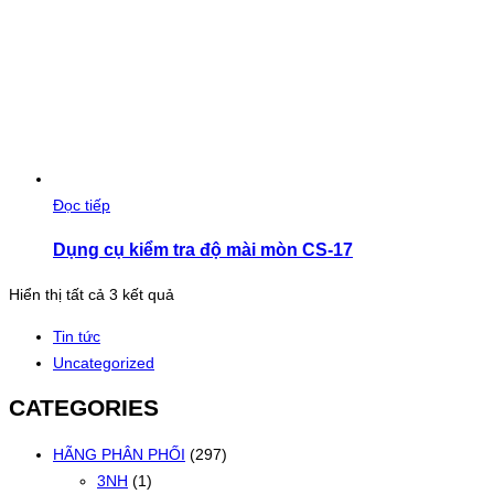
Đọc tiếp
Dụng cụ kiểm tra độ mài mòn CS-17
Đã
Hiển thị tất cả 3 kết quả
sắp
Tin tức
xếp
Uncategorized
theo
mới
CATEGORIES
nhất
HÃNG PHÂN PHỐI
(297)
3NH
(1)