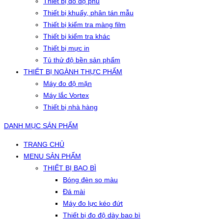
Thiết bị đo độ phủ
Thiết bị khuấy, phân tán mẫu
Thiết bị kiểm tra màng film
Thiết bị kiểm tra khác
Thiết bị mực in
Tủ thử độ bền sản phẩm
THIẾT BỊ NGÀNH THỰC PHẨM
Máy đo độ mặn
Máy lắc Vortex
Thiết bị nhà hàng
DANH MỤC SẢN PHẨM
TRANG CHỦ
MENU SẢN PHẨM
THIẾT BỊ BAO BÌ
Bóng đèn so màu
Đá mài
Máy đo lực kéo đứt
Thiết bị đo độ dày bao bì