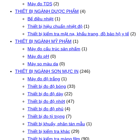
Máy đo TDS
(2)
THIẾT BỊ NGÀNH DƯỢC PHẨM
(4)
Bể điều nhiệt
(1)
Thiết bị hiệu chuẩn nhiệt độ
(1)
Thiết bị kiểm tra mặt nạ, khẩu trang, đồ bảo hộ y tế
(2)
THIẾT BỊ NGÀNH MỸ PHẨM
(1)
Máy đo cấu trúc sản phẩm
(1)
Máy đo pH
(0)
Máy so màu da
(0)
THIẾT BỊ NGÀNH SƠN MỰC IN
(246)
Máy đo độ trắng
(1)
Thiết bị đo độ bóng
(33)
Thiết bị đo độ dày
(22)
Thiết bị đo độ nhớt
(47)
Thiết bị đo độ phủ
(4)
Thiết bị đo tỷ trọng
(7)
Thiết bị khuấy, phân tán mẫu
(1)
Thiết bị kiểm tra khác
(29)
Thiết bị kiểm tra màng film
(90)