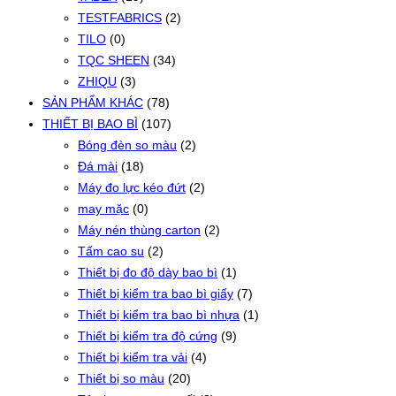
TESTFABRICS
(2)
TILO
(0)
TQC SHEEN
(34)
ZHIQU
(3)
SẢN PHẨM KHÁC
(78)
THIẾT BỊ BAO BÌ
(107)
Bóng đèn so màu
(2)
Đá mài
(18)
Máy đo lực kéo đứt
(2)
may mặc
(0)
Máy nén thùng carton
(2)
Tấm cao su
(2)
Thiết bị đo độ dày bao bì
(1)
Thiết bị kiểm tra bao bì giấy
(7)
Thiết bị kiểm tra bao bì nhựa
(1)
Thiết bị kiểm tra độ cứng
(9)
Thiết bị kiểm tra vải
(4)
Thiết bị so màu
(20)