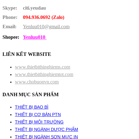
Skype:
citi.yeudau
Phone:
094.936.0692 (Zalo)
Email:
Yenluu010@gmail.com
Shopee:
Yenluu010
LIÊN KẾT WEBSITE
www.thietbithinghiems.com
www.thietbithinghiemtot.com
www.chobuonvn.com
DANH MỤC SẢN PHẨM
THIẾT BỊ BAO BÌ
THIẾT BỊ CƠ BẢN PTN
THIẾT BỊ MÔI TRƯỜNG
THIẾT BỊ NGÀNH DƯỢC PHẨM
THIẾT BỊ NGÀNH SƠN MỰC IN