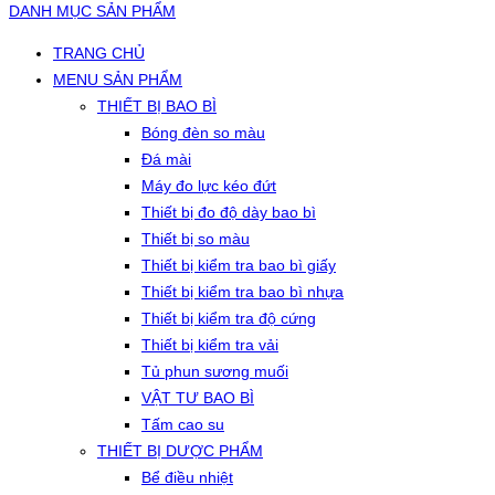
DANH MỤC SẢN PHẨM
TRANG CHỦ
MENU SẢN PHẨM
THIẾT BỊ BAO BÌ
Bóng đèn so màu
Đá mài
Máy đo lực kéo đứt
Thiết bị đo độ dày bao bì
Thiết bị so màu
Thiết bị kiểm tra bao bì giấy
Thiết bị kiểm tra bao bì nhựa
Thiết bị kiểm tra độ cứng
Thiết bị kiểm tra vải
Tủ phun sương muối
VẬT TƯ BAO BÌ
Tấm cao su
THIẾT BỊ DƯỢC PHẨM
Bể điều nhiệt