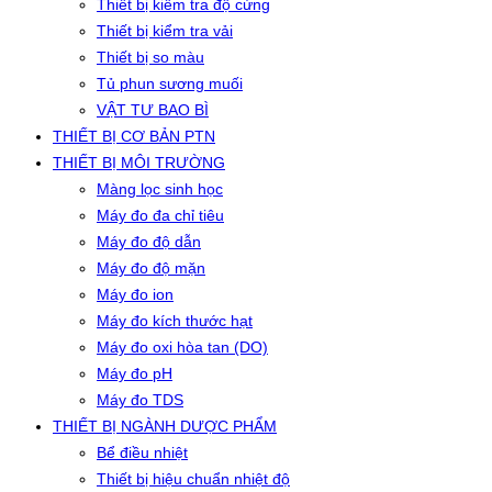
Thiết bị kiểm tra độ cứng
Thiết bị kiểm tra vải
Thiết bị so màu
Tủ phun sương muối
VẬT TƯ BAO BÌ
THIẾT BỊ CƠ BẢN PTN
THIẾT BỊ MÔI TRƯỜNG
Màng lọc sinh học
Máy đo đa chỉ tiêu
Máy đo độ dẫn
Máy đo độ mặn
Máy đo ion
Máy đo kích thước hạt
Máy đo oxi hòa tan (DO)
Máy đo pH
Máy đo TDS
THIẾT BỊ NGÀNH DƯỢC PHẨM
Bể điều nhiệt
Thiết bị hiệu chuẩn nhiệt độ