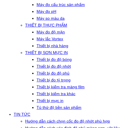
Máy đo cấu trúc sản phẩm
Máy đo pH
Máy so màu da
THIẾT BỊ THỰC PHẨM
Máy đo độ mặn
Máy lắc Vortex
Thiết bị nhà hàng
THIẾT BỊ SƠN MỰC IN
Thiết bị đo độ bóng
Thiết bị đo độ nhớt
Thiết bị đo độ phủ
Thiết bị đo tỷ trọng
Thiết bị kiểm tra màng film
Thiết bị kiểm tra khác
Thiết bị mực in
Tủ thử độ bền sản phẩm
TIN TỨC
Hướng dẫn cách chọn cốc đo độ nhớt phù hợp