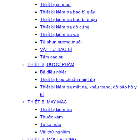
Thiết bị so màu
Thiết bị kiểm tra bao bì giấy
Thiết bị kiểm tra bao bì nhựa
Thiết bị kiểm tra độ cứng
Thiết bị kiểm tra vải
Tủ phun sương muối
VẬT TƯ BAO BÌ
Tấm cao su
THIẾT BỊ DƯỢC PHẨM
Bể điều nhiệt
Thiết bị hiệu chuẩn nhiệt độ
Thiết bị kiểm tra mặt nạ, khẩu trang, đồ bảo hộ y
tế
THIẾT BỊ MAY MẶC
Thiết bị kiểm tra
Thước xám
Tủ so màu
Vải thử nghiệm
THIẾT BỊ MÔI TRƯỜNG