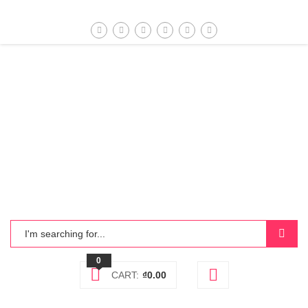
0
CART:
₫
0.00