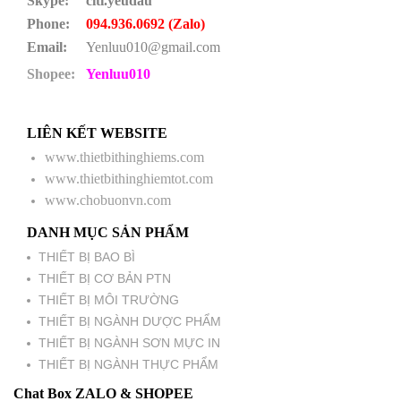
Skype:
citi.yeudau
Phone:
094.936.0692 (Zalo)
Email:
Yenluu010@gmail.com
Shopee:
Yenluu010
LIÊN KẾT WEBSITE
www.thietbithinghiems.com
www.thietbithinghiemtot.com
www.chobuonvn.com
DANH MỤC SẢN PHẨM
THIẾT BỊ BAO BÌ
THIẾT BỊ CƠ BẢN PTN
THIẾT BỊ MÔI TRƯỜNG
THIẾT BỊ NGÀNH DƯỢC PHẨM
THIẾT BỊ NGÀNH SƠN MỰC IN
THIẾT BỊ NGÀNH THỰC PHẨM
Chat Box ZALO & SHOPEE