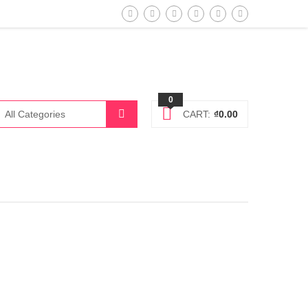
0
CART:
₫
0.00