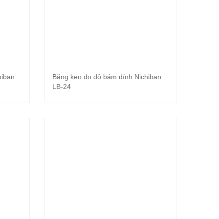
hiban
Băng keo đo độ bám dính Nichiban
Đọc tiếp
LB-24