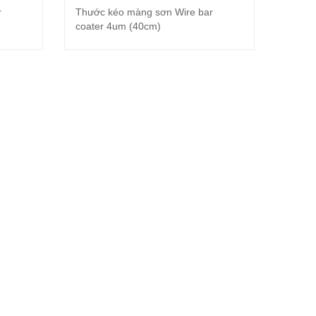
r
Thước kéo màng sơn Wire bar
Đọc tiếp
coater 4um (40cm)