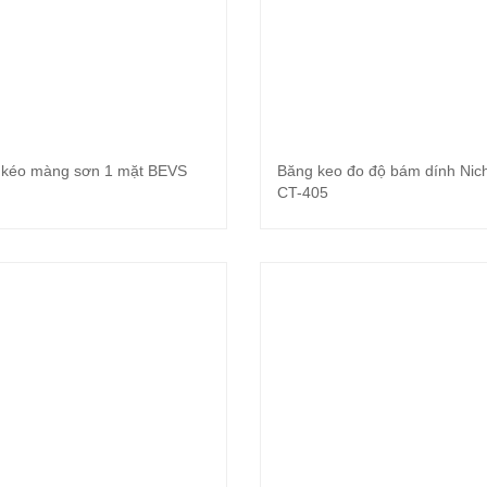
kéo màng sơn 1 mặt BEVS
Băng keo đo độ bám dính Nic
Đọc tiếp
Đọc tiếp
CT-405