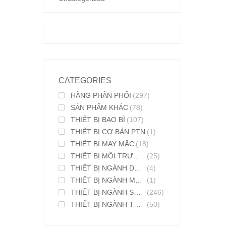
CATEGORIES
HÃNG PHÂN PHỐI
(297)
SẢN PHẨM KHÁC
(78)
THIẾT BỊ BAO BÌ
(107)
THIẾT BỊ CƠ BẢN PTN
(1)
THIẾT BỊ MAY MẶC
(18)
THIẾT BỊ MÔI TRƯỜNG
(25)
THIẾT BỊ NGÀNH DƯỢC PHẨM
(4)
THIẾT BỊ NGÀNH MỸ PHẨM
(1)
THIẾT BỊ NGÀNH SƠN MỰC IN
(246)
THIẾT BỊ NGÀNH THỰC PHẨM
(50)