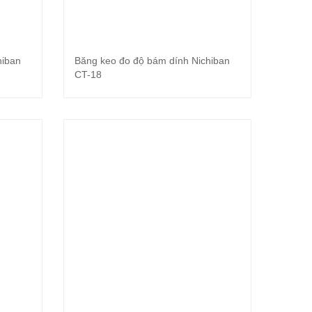
hiban
Băng keo đo độ bám dính Nichiban
Đọc tiếp
CT-18