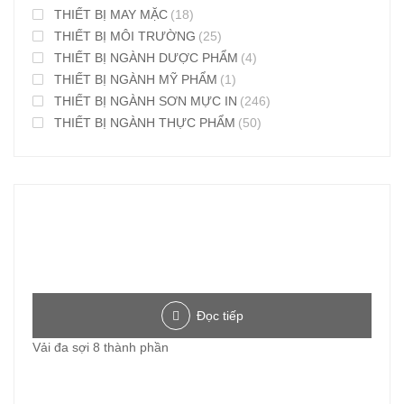
THIẾT BỊ MAY MẶC
(18)
THIẾT BỊ MÔI TRƯỜNG
(25)
THIẾT BỊ NGÀNH DƯỢC PHẨM
(4)
THIẾT BỊ NGÀNH MỸ PHẨM
(1)
THIẾT BỊ NGÀNH SƠN MỰC IN
(246)
THIẾT BỊ NGÀNH THỰC PHẨM
(50)
Đọc tiếp
Vải đa sợi 8 thành phần