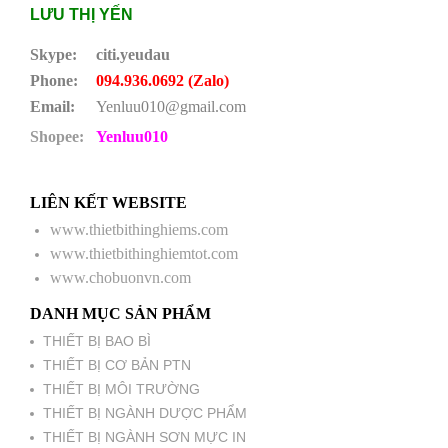
LƯU THỊ YẾN
Skype:
citi.yeudau
Phone:
094.936.0692 (Zalo)
Email:
Yenluu010@gmail.com
Shopee:
Yenluu010
LIÊN KẾT WEBSITE
www.thietbithinghiems.com
www.thietbithinghiemtot.com
www.chobuonvn.com
DANH MỤC SẢN PHẨM
THIẾT BỊ BAO BÌ
THIẾT BỊ CƠ BẢN PTN
THIẾT BỊ MÔI TRƯỜNG
THIẾT BỊ NGÀNH DƯỢC PHẨM
THIẾT BỊ NGÀNH SƠN MỰC IN