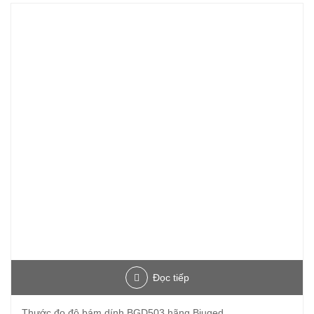
Đọc tiếp
Thước đo độ bám dính BGD503 hãng Biuged