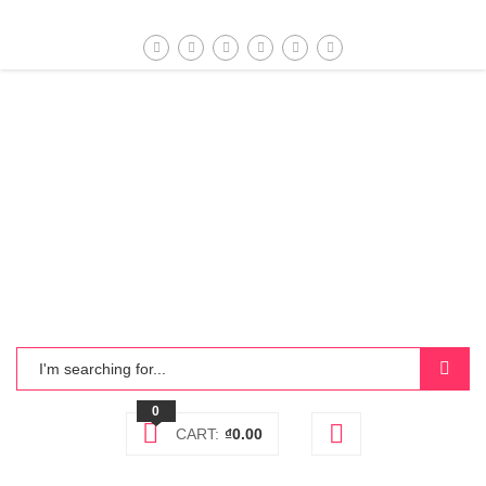
0
CART:
₫
0.00