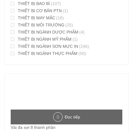
THIẾT BỊ BAO BÌ
(107)
THIẾT BỊ CƠ BẢN PTN
(1)
THIẾT BỊ MAY MẶC
(18)
THIẾT BỊ MÔI TRƯỜNG
(25)
THIẾT BỊ NGÀNH DƯỢC PHẨM
(4)
THIẾT BỊ NGÀNH MỸ PHẨM
(1)
THIẾT BỊ NGÀNH SƠN MỰC IN
(246)
THIẾT BỊ NGÀNH THỰC PHẨM
(50)
Đọc tiếp
Vải đa sợi 8 thành phần