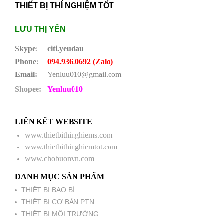
THIẾT BỊ THÍ NGHIỆM TỐT
LƯU THỊ YẾN
Skype:
citi.yeudau
Phone:
094.936.0692 (Zalo)
Email:
Yenluu010@gmail.com
Shopee:
Yenluu010
LIÊN KẾT WEBSITE
www.thietbithinghiems.com
www.thietbithinghiemtot.com
www.chobuonvn.com
DANH MỤC SẢN PHẨM
THIẾT BỊ BAO BÌ
THIẾT BỊ CƠ BẢN PTN
THIẾT BỊ MÔI TRƯỜNG