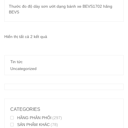
Thước đo độ dày sơn ướt dạng bánh xe BEVS1702 hãng
BEVS
Đã
Hiển thị tất cả 2 kết quả
sắp
xếp
Tin tức
theo
Uncategorized
mới
nhất
CATEGORIES
HÃNG PHÂN PHỐI
(297)
SẢN PHẨM KHÁC
(78)