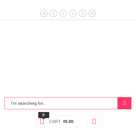
0
CART:
₫
0.00