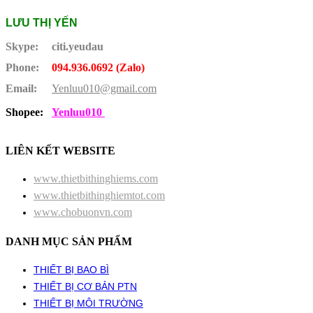
LƯU THỊ YẾN
Skype:
citi.yeudau
Phone:
094.936.0692 (Zalo)
Email:
Yenluu010@gmail.com
Shopee:
Yenluu010
LIÊN KẾT WEBSITE
www.thietbithinghiems.com
www.thietbithinghiemtot.com
www.chobuonvn.com
DANH MỤC SẢN PHẨM
THIẾT BỊ BAO BÌ
THIẾT BỊ CƠ BẢN PTN
THIẾT BỊ MÔI TRƯỜNG