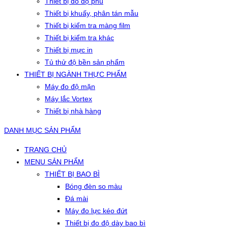
Thiết bị đo độ phủ
Thiết bị khuấy, phân tán mẫu
Thiết bị kiểm tra màng film
Thiết bị kiểm tra khác
Thiết bị mực in
Tủ thử độ bền sản phẩm
THIẾT BỊ NGÀNH THỰC PHẨM
Máy đo độ mặn
Máy lắc Vortex
Thiết bị nhà hàng
DANH MỤC SẢN PHẨM
TRANG CHỦ
MENU SẢN PHẨM
THIẾT BỊ BAO BÌ
Bóng đèn so màu
Đá mài
Máy đo lực kéo đứt
Thiết bị đo độ dày bao bì