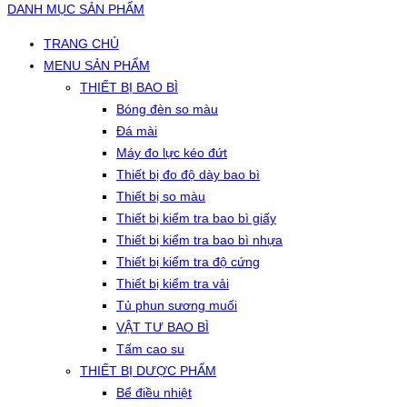
DANH MỤC SẢN PHẨM
TRANG CHỦ
MENU SẢN PHẨM
THIẾT BỊ BAO BÌ
Bóng đèn so màu
Đá mài
Máy đo lực kéo đứt
Thiết bị đo độ dày bao bì
Thiết bị so màu
Thiết bị kiểm tra bao bì giấy
Thiết bị kiểm tra bao bì nhựa
Thiết bị kiểm tra độ cứng
Thiết bị kiểm tra vải
Tủ phun sương muối
VẬT TƯ BAO BÌ
Tấm cao su
THIẾT BỊ DƯỢC PHẨM
Bể điều nhiệt