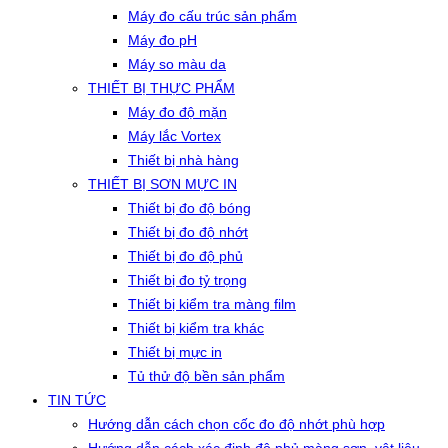
Máy đo cấu trúc sản phẩm
Máy đo pH
Máy so màu da
THIẾT BỊ THỰC PHẨM
Máy đo độ mặn
Máy lắc Vortex
Thiết bị nhà hàng
THIẾT BỊ SƠN MỰC IN
Thiết bị đo độ bóng
Thiết bị đo độ nhớt
Thiết bị đo độ phủ
Thiết bị đo tỷ trọng
Thiết bị kiểm tra màng film
Thiết bị kiểm tra khác
Thiết bị mực in
Tủ thử độ bền sản phẩm
TIN TỨC
Hướng dẫn cách chọn cốc đo độ nhớt phù hợp