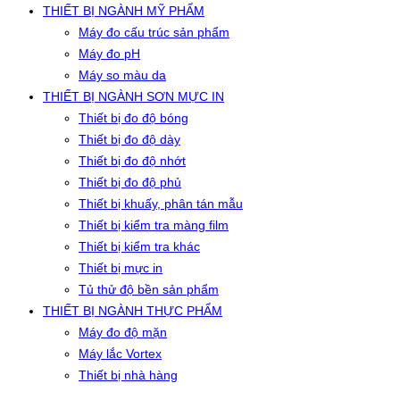
THIẾT BỊ NGÀNH MỸ PHẨM
Máy đo cấu trúc sản phẩm
Máy đo pH
Máy so màu da
THIẾT BỊ NGÀNH SƠN MỰC IN
Thiết bị đo độ bóng
Thiết bị đo độ dày
Thiết bị đo độ nhớt
Thiết bị đo độ phủ
Thiết bị khuấy, phân tán mẫu
Thiết bị kiểm tra màng film
Thiết bị kiểm tra khác
Thiết bị mực in
Tủ thử độ bền sản phẩm
THIẾT BỊ NGÀNH THỰC PHẨM
Máy đo độ mặn
Máy lắc Vortex
Thiết bị nhà hàng