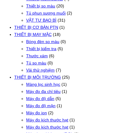
Thiết bị so màu
(20)
Tủ phun sương muối
(2)
VẬT TƯ BAO BÌ
(31)
THIẾT BỊ CƠ BẢN PTN
(1)
THIẾT BỊ MAY MẶC
(18)
Bóng đèn so màu
(0)
Thiết bị kiểm tra
(5)
Thước xám
(6)
Tủ so màu
(0)
Vải thử nghiệm
(7)
THIẾT BỊ MÔI TRƯỜNG
(25)
Màng lọc sinh học
(1)
Máy đo đa chỉ tiêu
(1)
Máy đo độ dẫn
(5)
Máy đo độ mặn
(1)
Máy đo ion
(2)
Máy đo kích thước hạt
(1)
Máy đo kích thước hạt
(1)