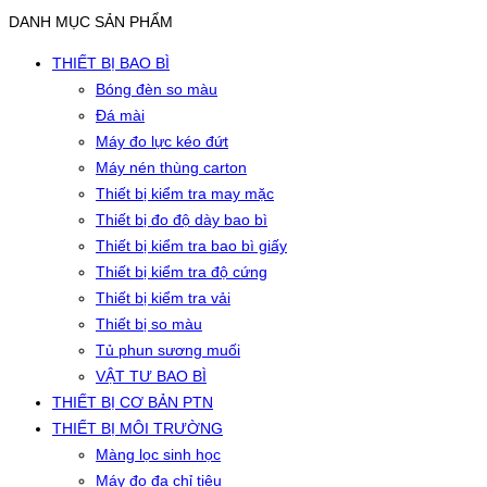
DANH MỤC SẢN PHẨM
THIẾT BỊ BAO BÌ
Bóng đèn so màu
Đá mài
Máy đo lực kéo đứt
Máy nén thùng carton
Thiết bị kiểm tra may mặc
Thiết bị đo độ dày bao bì
Thiết bị kiểm tra bao bì giấy
Thiết bị kiểm tra độ cứng
Thiết bị kiểm tra vải
Thiết bị so màu
Tủ phun sương muối
VẬT TƯ BAO BÌ
THIẾT BỊ CƠ BẢN PTN
THIẾT BỊ MÔI TRƯỜNG
Màng lọc sinh học
Máy đo đa chỉ tiêu