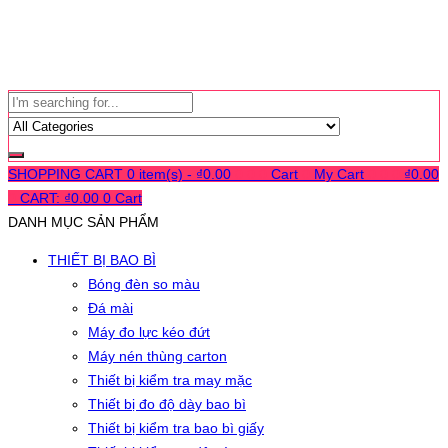
SHOPPING CART
0 item(s) -
₫
0.00
0
0
0
Cart
0
My Cart
0
0
0
₫
0.00
0
CART:
₫
0.00
0
Cart
DANH MỤC SẢN PHẨM
THIẾT BỊ BAO BÌ
Bóng đèn so màu
Đá mài
Máy đo lực kéo đứt
Máy nén thùng carton
Thiết bị kiểm tra may mặc
Thiết bị đo độ dày bao bì
Thiết bị kiểm tra bao bì giấy