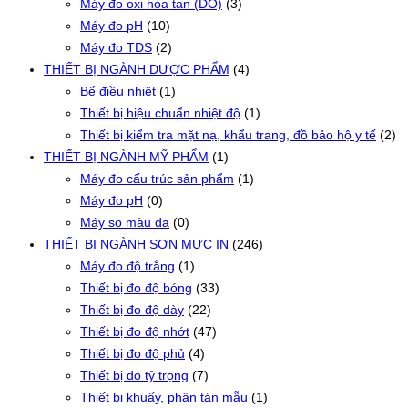
Máy đo oxi hòa tan (DO)
(3)
Máy đo pH
(10)
Máy đo TDS
(2)
THIẾT BỊ NGÀNH DƯỢC PHẨM
(4)
Bể điều nhiệt
(1)
Thiết bị hiệu chuẩn nhiệt độ
(1)
Thiết bị kiểm tra mặt nạ, khẩu trang, đồ bảo hộ y tế
(2)
THIẾT BỊ NGÀNH MỸ PHẨM
(1)
Máy đo cấu trúc sản phẩm
(1)
Máy đo pH
(0)
Máy so màu da
(0)
THIẾT BỊ NGÀNH SƠN MỰC IN
(246)
Máy đo độ trắng
(1)
Thiết bị đo độ bóng
(33)
Thiết bị đo độ dày
(22)
Thiết bị đo độ nhớt
(47)
Thiết bị đo độ phủ
(4)
Thiết bị đo tỷ trọng
(7)
Thiết bị khuấy, phân tán mẫu
(1)