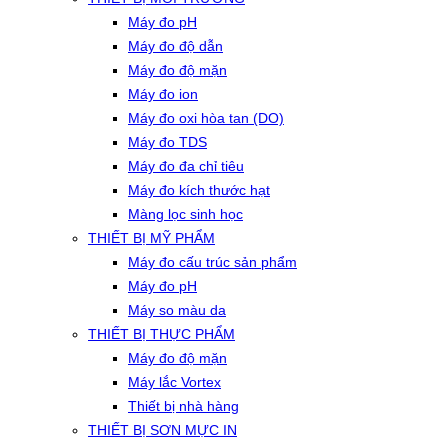
Máy đo pH
Máy đo độ dẫn
Máy đo độ mặn
Máy đo ion
Máy đo oxi hòa tan (DO)
Máy đo TDS
Máy đo đa chỉ tiêu
Máy đo kích thước hạt
Màng lọc sinh học
THIẾT BỊ MỸ PHẨM
Máy đo cấu trúc sản phẩm
Máy đo pH
Máy so màu da
THIẾT BỊ THỰC PHẨM
Máy đo độ mặn
Máy lắc Vortex
Thiết bị nhà hàng
THIẾT BỊ SƠN MỰC IN