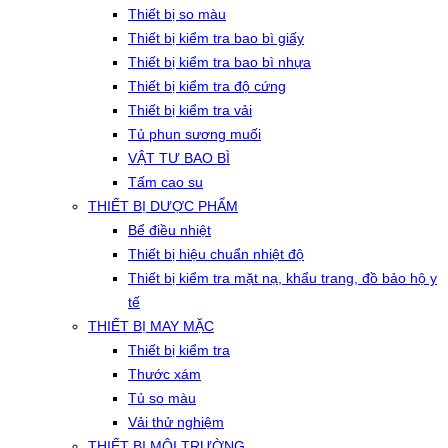
Thiết bị so màu
Thiết bị kiểm tra bao bì giấy
Thiết bị kiểm tra bao bì nhựa
Thiết bị kiểm tra độ cứng
Thiết bị kiểm tra vải
Tủ phun sương muối
VẬT TƯ BAO BÌ
Tấm cao su
THIẾT BỊ DƯỢC PHẨM
Bể điều nhiệt
Thiết bị hiệu chuẩn nhiệt độ
Thiết bị kiểm tra mặt nạ, khẩu trang, đồ bảo hộ y
tế
THIẾT BỊ MAY MẶC
Thiết bị kiểm tra
Thước xám
Tủ so màu
Vải thử nghiệm
THIẾT BỊ MÔI TRƯỜNG