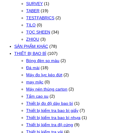
SURVEY
(1)
TABER
(19)
TESTFABRICS
(2)
TILO
(0)
TQC SHEEN
(34)
ZHIQU
(3)
SẢN PHẨM KHÁC
(78)
THIẾT BỊ BAO BÌ
(107)
Bóng đèn so màu
(2)
Đá mài
(18)
Máy đo lực kéo đứt
(2)
may mặc
(0)
Máy nén thùng carton
(2)
Tấm cao su
(2)
Thiết bị đo độ dày bao bì
(1)
Thiết bị kiểm tra bao bì giấy
(7)
Thiết bị kiểm tra bao bì nhựa
(1)
Thiết bị kiểm tra độ cứng
(9)
Thiết bị kiểm tra vải
(4)