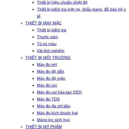
Thiết bị hiệu chuẩn nhiệt độ
Thiết bị kiểm tra mặt nạ, khẩu trang, đồ bảo hộ y
tế
THIẾT BỊ MAY MẶC
Thiết bị kiểm tra
Thước xám
Tủ so màu
Vải thử nghiệm
THIẾT BỊ MÔI TRƯỜNG
Máy đo pH
Máy đo độ dẫn
Máy đo độ mặn
Máy đo ion
Máy đo oxi hòa tan (DO)
Máy đo TDS
Máy đo đa chỉ tiêu
Máy đo kích thước hạt
Màng lọc sinh học
THIẾT BỊ MỸ PHẨM