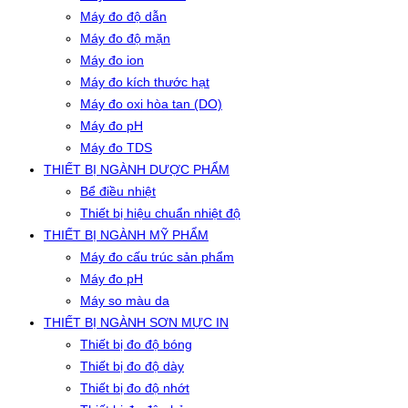
Máy đo độ dẫn
Máy đo độ mặn
Máy đo ion
Máy đo kích thước hạt
Máy đo oxi hòa tan (DO)
Máy đo pH
Máy đo TDS
THIẾT BỊ NGÀNH DƯỢC PHẨM
Bể điều nhiệt
Thiết bị hiệu chuẩn nhiệt độ
THIẾT BỊ NGÀNH MỸ PHẨM
Máy đo cấu trúc sản phẩm
Máy đo pH
Máy so màu da
THIẾT BỊ NGÀNH SƠN MỰC IN
Thiết bị đo độ bóng
Thiết bị đo độ dày
Thiết bị đo độ nhớt