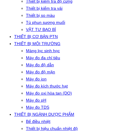
Thiết bị kiểm tra độ cứng
Thiết bị kiểm tra vải
Thiết bị so màu
Tủ phun sương muối
VẬT TƯ BAO BÌ
THIẾT BỊ CƠ BẢN PTN
THIẾT BỊ MÔI TRƯỜNG
Màng lọc sinh học
Máy đo đa chỉ tiêu
Máy đo độ dẫn
Máy đo độ mặn
Máy đo ion
Máy đo kích thước hạt
Máy đo oxi hòa tan (DO)
Máy đo pH
Máy đo TDS
THIẾT BỊ NGÀNH DƯỢC PHẨM
Bể điều nhiệt
Thiết bị hiệu chuẩn nhiệt độ