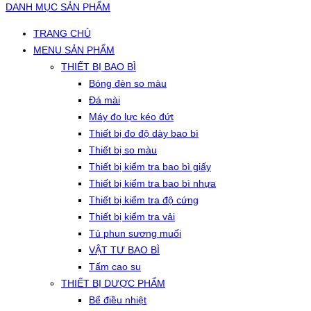
DANH MỤC SẢN PHẨM
TRANG CHỦ
MENU SẢN PHẨM
THIẾT BỊ BAO BÌ
Bóng đèn so màu
Đá mài
Máy đo lực kéo đứt
Thiết bị đo độ dày bao bì
Thiết bị so màu
Thiết bị kiểm tra bao bì giấy
Thiết bị kiểm tra bao bì nhựa
Thiết bị kiểm tra độ cứng
Thiết bị kiểm tra vải
Tủ phun sương muối
VẬT TƯ BAO BÌ
Tấm cao su
THIẾT BỊ DƯỢC PHẨM
Bể điều nhiệt