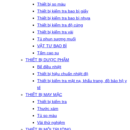
Thiết bị so màu
Thiết bị kiểm tra bao bì giấy
Thiết bị kiểm tra bao bì nhựa
Thiết bị kiểm tra độ cứng
Thiết bị kiểm tra vải
Tủ phun sương muối
VẬT TƯ BAO BÌ
Tấm cao su
THIẾT BỊ DƯỢC PHẨM
Bể điều nhiệt
Thiết bị hiệu chuẩn nhiệt độ
Thiết bị kiểm tra mặt nạ, khẩu trang, đồ bảo hộ y
tế
THIẾT BỊ MAY MẶC
Thiết bị kiểm tra
Thước xám
Tủ so màu
Vải thử nghiệm
THIẾT BỊ MÔI TRƯỜNG