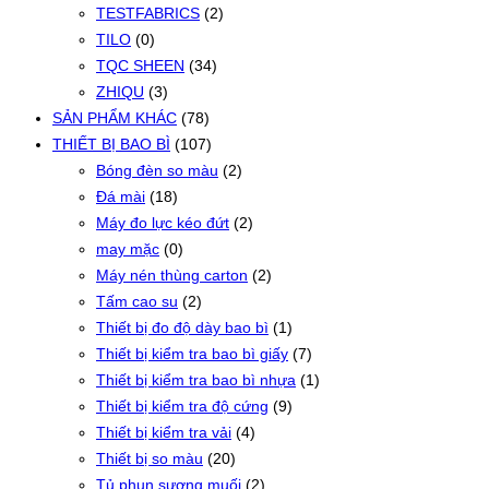
TESTFABRICS
(2)
TILO
(0)
TQC SHEEN
(34)
ZHIQU
(3)
SẢN PHẨM KHÁC
(78)
THIẾT BỊ BAO BÌ
(107)
Bóng đèn so màu
(2)
Đá mài
(18)
Máy đo lực kéo đứt
(2)
may mặc
(0)
Máy nén thùng carton
(2)
Tấm cao su
(2)
Thiết bị đo độ dày bao bì
(1)
Thiết bị kiểm tra bao bì giấy
(7)
Thiết bị kiểm tra bao bì nhựa
(1)
Thiết bị kiểm tra độ cứng
(9)
Thiết bị kiểm tra vải
(4)
Thiết bị so màu
(20)
Tủ phun sương muối
(2)