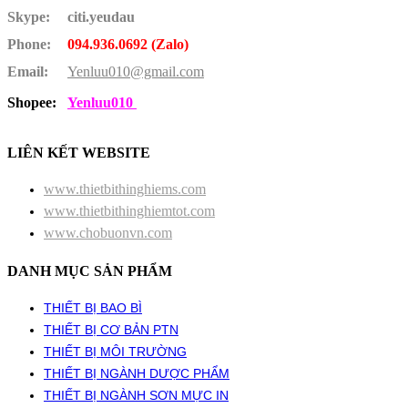
Skype:
citi.yeudau
Phone:
094.936.0692 (Zalo)
Email:
Yenluu010@gmail.com
Shopee:
Yenluu010
LIÊN KẾT WEBSITE
www.thietbithinghiems.com
www.thietbithinghiemtot.com
www.chobuonvn.com
DANH MỤC SẢN PHẨM
THIẾT BỊ BAO BÌ
THIẾT BỊ CƠ BẢN PTN
THIẾT BỊ MÔI TRƯỜNG
THIẾT BỊ NGÀNH DƯỢC PHẨM
THIẾT BỊ NGÀNH SƠN MỰC IN