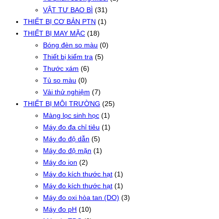
VẬT TƯ BAO BÌ
(31)
THIẾT BỊ CƠ BẢN PTN
(1)
THIẾT BỊ MAY MẶC
(18)
Bóng đèn so màu
(0)
Thiết bị kiểm tra
(5)
Thước xám
(6)
Tủ so màu
(0)
Vải thử nghiệm
(7)
THIẾT BỊ MÔI TRƯỜNG
(25)
Màng lọc sinh học
(1)
Máy đo đa chỉ tiêu
(1)
Máy đo độ dẫn
(5)
Máy đo độ mặn
(1)
Máy đo ion
(2)
Máy đo kích thước hạt
(1)
Máy đo kích thước hạt
(1)
Máy đo oxi hòa tan (DO)
(3)
Máy đo pH
(10)