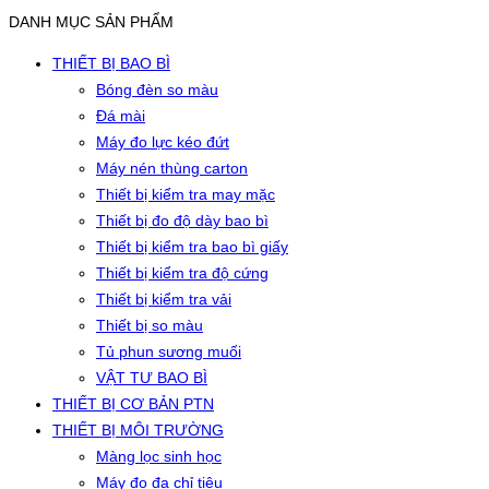
DANH MỤC SẢN PHẨM
THIẾT BỊ BAO BÌ
Bóng đèn so màu
Đá mài
Máy đo lực kéo đứt
Máy nén thùng carton
Thiết bị kiểm tra may mặc
Thiết bị đo độ dày bao bì
Thiết bị kiểm tra bao bì giấy
Thiết bị kiểm tra độ cứng
Thiết bị kiểm tra vải
Thiết bị so màu
Tủ phun sương muối
VẬT TƯ BAO BÌ
THIẾT BỊ CƠ BẢN PTN
THIẾT BỊ MÔI TRƯỜNG
Màng lọc sinh học
Máy đo đa chỉ tiêu