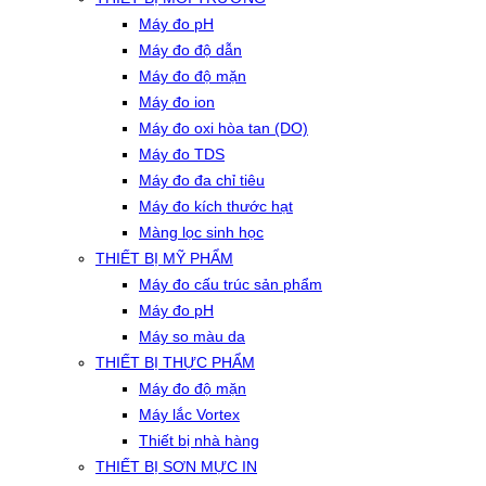
Máy đo pH
Máy đo độ dẫn
Máy đo độ mặn
Máy đo ion
Máy đo oxi hòa tan (DO)
Máy đo TDS
Máy đo đa chỉ tiêu
Máy đo kích thước hạt
Màng lọc sinh học
THIẾT BỊ MỸ PHẨM
Máy đo cấu trúc sản phẩm
Máy đo pH
Máy so màu da
THIẾT BỊ THỰC PHẨM
Máy đo độ mặn
Máy lắc Vortex
Thiết bị nhà hàng
THIẾT BỊ SƠN MỰC IN