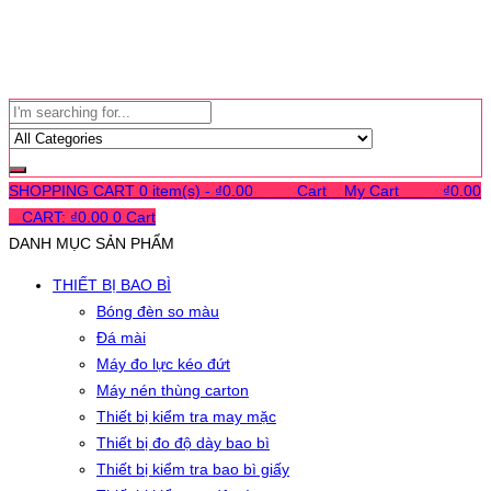
SHOPPING CART
0 item(s) -
₫
0.00
0
0
0
Cart
0
My Cart
0
0
0
₫
0.00
0
CART:
₫
0.00
0
Cart
DANH MỤC SẢN PHẨM
THIẾT BỊ BAO BÌ
Bóng đèn so màu
Đá mài
Máy đo lực kéo đứt
Máy nén thùng carton
Thiết bị kiểm tra may mặc
Thiết bị đo độ dày bao bì
Thiết bị kiểm tra bao bì giấy