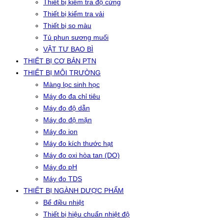
Thiết bị kiểm tra độ cứng
Thiết bị kiểm tra vải
Thiết bị so màu
Tủ phun sương muối
VẬT TƯ BAO BÌ
THIẾT BỊ CƠ BẢN PTN
THIẾT BỊ MÔI TRƯỜNG
Màng lọc sinh học
Máy đo đa chỉ tiêu
Máy đo độ dẫn
Máy đo độ mặn
Máy đo ion
Máy đo kích thước hạt
Máy đo oxi hòa tan (DO)
Máy đo pH
Máy đo TDS
THIẾT BỊ NGÀNH DƯỢC PHẨM
Bể điều nhiệt
Thiết bị hiệu chuẩn nhiệt độ