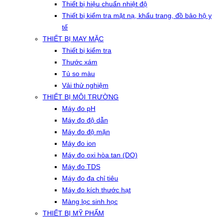
Thiết bị hiệu chuẩn nhiệt độ
Thiết bị kiểm tra mặt nạ, khẩu trang, đồ bảo hộ y
tế
THIẾT BỊ MAY MẶC
Thiết bị kiểm tra
Thước xám
Tủ so màu
Vải thử nghiệm
THIẾT BỊ MÔI TRƯỜNG
Máy đo pH
Máy đo độ dẫn
Máy đo độ mặn
Máy đo ion
Máy đo oxi hòa tan (DO)
Máy đo TDS
Máy đo đa chỉ tiêu
Máy đo kích thước hạt
Màng lọc sinh học
THIẾT BỊ MỸ PHẨM