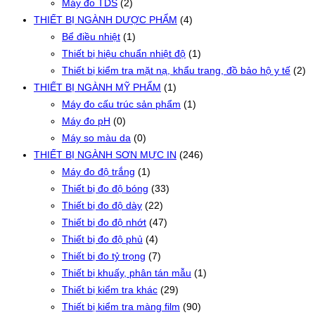
Máy đo TDS
(2)
THIẾT BỊ NGÀNH DƯỢC PHẨM
(4)
Bể điều nhiệt
(1)
Thiết bị hiệu chuẩn nhiệt độ
(1)
Thiết bị kiểm tra mặt nạ, khẩu trang, đồ bảo hộ y tế
(2)
THIẾT BỊ NGÀNH MỸ PHẨM
(1)
Máy đo cấu trúc sản phẩm
(1)
Máy đo pH
(0)
Máy so màu da
(0)
THIẾT BỊ NGÀNH SƠN MỰC IN
(246)
Máy đo độ trắng
(1)
Thiết bị đo độ bóng
(33)
Thiết bị đo độ dày
(22)
Thiết bị đo độ nhớt
(47)
Thiết bị đo độ phủ
(4)
Thiết bị đo tỷ trọng
(7)
Thiết bị khuấy, phân tán mẫu
(1)
Thiết bị kiểm tra khác
(29)
Thiết bị kiểm tra màng film
(90)