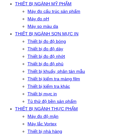
THIẾT BỊ NGÀNH MỸ PHẨM
Máy đo cấu trúc sản phẩm
Máy đo pH
Máy so màu da
THIẾT BỊ NGÀNH SƠN MỰC IN
Thiết bị đo độ bóng
Thiết bị đo độ dày
Thiết bị đo độ nhớt
Thiết bị đo độ phủ
Thiết bị khuấy, phân tán mẫu
Thiết bị kiểm tra màng film
Thiết bị kiểm tra khác
Thiết bị mực in
Tủ thử độ bền sản phẩm
THIẾT BỊ NGÀNH THỰC PHẨM
Máy đo độ mặn
Máy lắc Vortex
Thiết bị nhà hàng