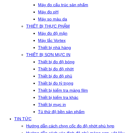
Máy đo cấu trúc sản phẩm
Máy đo pH
Máy so màu da
THIẾT BỊ THỰC PHẨM
Máy đo độ mặn
Máy lắc Vortex
Thiết bị nhà hàng
THIẾT BỊ SƠN MỰC IN
Thiết bị đo độ bóng
Thiết bị đo độ nhớt
Thiết bị đo độ phủ
Thiết bị đo tỷ trọng
Thiết bị kiểm tra màng film
Thiết bị kiểm tra khác
Thiết bị mực in
Tủ thử độ bền sản phẩm
TIN TỨC
Hướng dẫn cách chọn cốc đo độ nhớt phù hợp