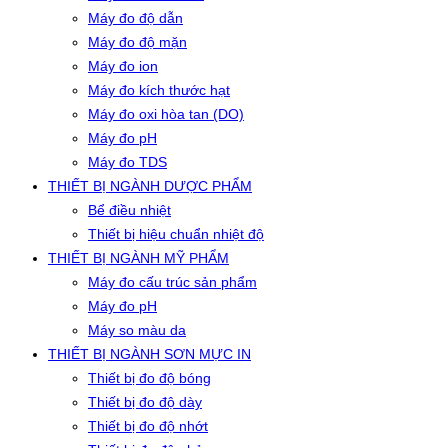
Máy đo độ dẫn
Máy đo độ mặn
Máy đo ion
Máy đo kích thước hạt
Máy đo oxi hòa tan (DO)
Máy đo pH
Máy đo TDS
THIẾT BỊ NGÀNH DƯỢC PHẨM
Bể điều nhiệt
Thiết bị hiệu chuẩn nhiệt độ
THIẾT BỊ NGÀNH MỸ PHẨM
Máy đo cấu trúc sản phẩm
Máy đo pH
Máy so màu da
THIẾT BỊ NGÀNH SƠN MỰC IN
Thiết bị đo độ bóng
Thiết bị đo độ dày
Thiết bị đo độ nhớt