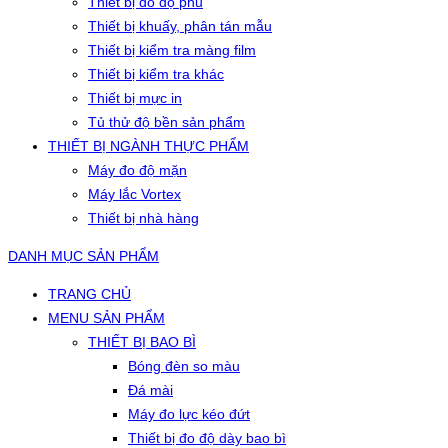
Thiết bị đo độ phủ
Thiết bị khuấy, phân tán mẫu
Thiết bị kiểm tra màng film
Thiết bị kiểm tra khác
Thiết bị mực in
Tủ thử độ bền sản phẩm
THIẾT BỊ NGÀNH THỰC PHẨM
Máy đo độ mặn
Máy lắc Vortex
Thiết bị nhà hàng
DANH MỤC SẢN PHẨM
TRANG CHỦ
MENU SẢN PHẨM
THIẾT BỊ BAO BÌ
Bóng đèn so màu
Đá mài
Máy đo lực kéo đứt
Thiết bị đo độ dày bao bì