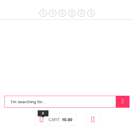
0
CART:
₫
0.00