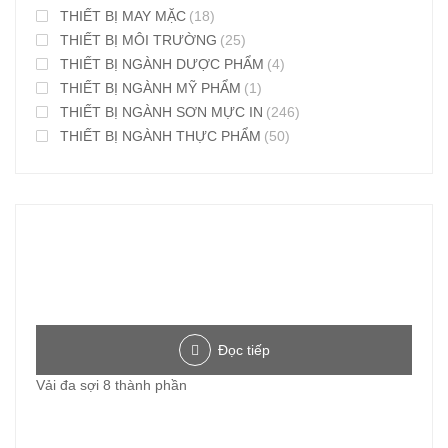
THIẾT BỊ MAY MẶC
(18)
THIẾT BỊ MÔI TRƯỜNG
(25)
THIẾT BỊ NGÀNH DƯỢC PHẨM
(4)
THIẾT BỊ NGÀNH MỸ PHẨM
(1)
THIẾT BỊ NGÀNH SƠN MỰC IN
(246)
THIẾT BỊ NGÀNH THỰC PHẨM
(50)
Đọc tiếp
Vải đa sợi 8 thành phần