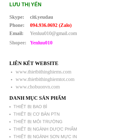
LƯU THỊ YẾN
Skype:
citi.yeudau
Phone:
094.936.0692 (Zalo)
Email:
Yenluu010@gmail.com
Shopee:
Yenluu010
LIÊN KẾT WEBSITE
www.thietbithinghiems.com
www.thietbithinghiemtot.com
www.chobuonvn.com
DANH MỤC SẢN PHẨM
THIẾT BỊ BAO BÌ
THIẾT BỊ CƠ BẢN PTN
THIẾT BỊ MÔI TRƯỜNG
THIẾT BỊ NGÀNH DƯỢC PHẨM
THIẾT BỊ NGÀNH SƠN MỰC IN