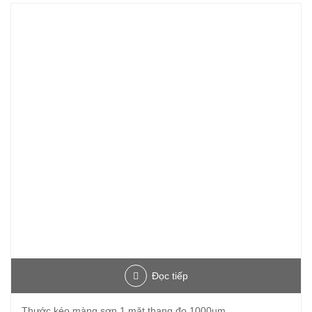
Đọc tiếp
Thước kéo màng sơn 1 mặt thang đo 1000um