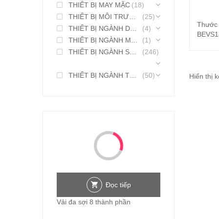
THIẾT BỊ MAY MẶC
(18)
THIẾT BỊ MÔI TRƯỜNG
(25)
Thước 
THIẾT BỊ NGÀNH DƯỢC PHẨM
(4)
BEVS1
THIẾT BỊ NGÀNH MỸ PHẨM
(1)
THIẾT BỊ NGÀNH SƠN MỰC IN
(246)
THIẾT BỊ NGÀNH THỰC PHẨM
(50)
Hiển thị 
Đọc tiếp
Vải đa sợi 8 thành phần