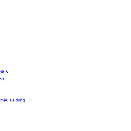
ắt ô
phủ
 mẫu sử dụng