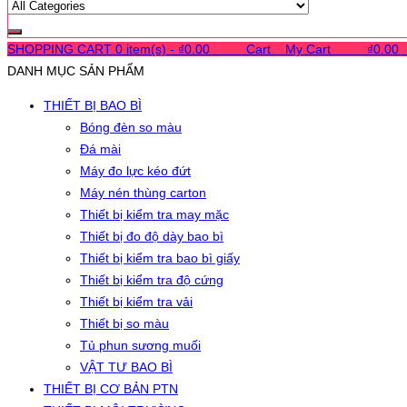
SHOPPING CART
0 item(s) -
₫
0.00
0
0
0
Cart
0
My Cart
0
0
0
₫
0.00
DANH MỤC SẢN PHẨM
THIẾT BỊ BAO BÌ
Bóng đèn so màu
Đá mài
Máy đo lực kéo đứt
Máy nén thùng carton
Thiết bị kiểm tra may mặc
Thiết bị đo độ dày bao bì
Thiết bị kiểm tra bao bì giấy
Thiết bị kiểm tra độ cứng
Thiết bị kiểm tra vải
Thiết bị so màu
Tủ phun sương muối
VẬT TƯ BAO BÌ
THIẾT BỊ CƠ BẢN PTN