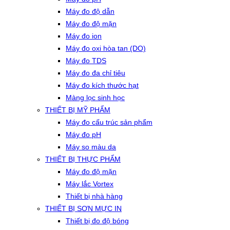
Máy đo độ dẫn
Máy đo độ mặn
Máy đo ion
Máy đo oxi hòa tan (DO)
Máy đo TDS
Máy đo đa chỉ tiêu
Máy đo kích thước hạt
Màng lọc sinh học
THIẾT BỊ MỸ PHẨM
Máy đo cấu trúc sản phẩm
Máy đo pH
Máy so màu da
THIẾT BỊ THỰC PHẨM
Máy đo độ mặn
Máy lắc Vortex
Thiết bị nhà hàng
THIẾT BỊ SƠN MỰC IN
Thiết bị đo độ bóng