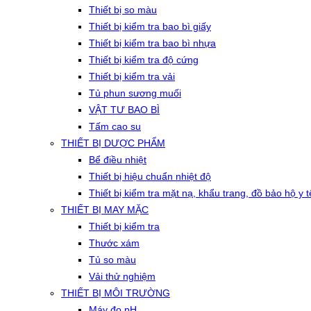
Thiết bị so màu
Thiết bị kiểm tra bao bì giấy
Thiết bị kiểm tra bao bì nhựa
Thiết bị kiểm tra độ cứng
Thiết bị kiểm tra vải
Tủ phun sương muối
VẬT TƯ BAO BÌ
Tấm cao su
THIẾT BỊ DƯỢC PHẨM
Bể điều nhiệt
Thiết bị hiệu chuẩn nhiệt độ
Thiết bị kiểm tra mặt nạ, khẩu trang, đồ bảo hộ y t
THIẾT BỊ MAY MẶC
Thiết bị kiểm tra
Thước xám
Tủ so màu
Vải thử nghiệm
THIẾT BỊ MÔI TRƯỜNG
Máy đo pH