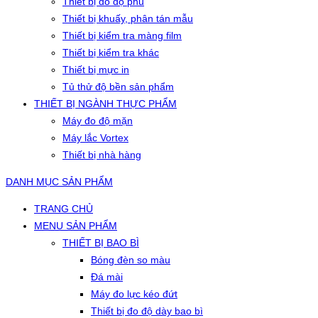
Thiết bị đo độ phủ
Thiết bị khuấy, phân tán mẫu
Thiết bị kiểm tra màng film
Thiết bị kiểm tra khác
Thiết bị mực in
Tủ thử độ bền sản phẩm
THIẾT BỊ NGÀNH THỰC PHẨM
Máy đo độ mặn
Máy lắc Vortex
Thiết bị nhà hàng
DANH MỤC SẢN PHẨM
TRANG CHỦ
MENU SẢN PHẨM
THIẾT BỊ BAO BÌ
Bóng đèn so màu
Đá mài
Máy đo lực kéo đứt
Thiết bị đo độ dày bao bì