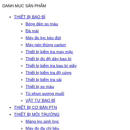
DANH MỤC SẢN PHẨM
THIẾT BỊ BAO BÌ
Bóng đèn so màu
Đá mài
Máy đo lực kéo đứt
Máy nén thùng carton
Thiết bị kiểm tra may mặc
Thiết bị đo độ dày bao bì
Thiết bị kiểm tra bao bì giấy
Thiết bị kiểm tra độ cứng
Thiết bị kiểm tra vải
Thiết bị so màu
Tủ phun sương muối
VẬT TƯ BAO BÌ
THIẾT BỊ CƠ BẢN PTN
THIẾT BỊ MÔI TRƯỜNG
Màng lọc sinh học
Máy đo đa chỉ tiêu