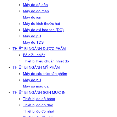
Máy đo độ dẫn
Máy đo độ mặn
Máy đo ion
Máy đo kích thước hạt
Máy đo oxi hòa tan (DO)
Máy đo pH
Máy đo TDS
THIẾT BỊ NGÀNH DƯỢC PHẨM
Bể điều nhiệt
Thiết bị hiệu chuẩn nhiệt độ
THIẾT BỊ NGÀNH MỸ PHẨM
Máy đo cấu trúc sản phẩm
Máy đo pH
Máy so màu da
THIẾT BỊ NGÀNH SƠN MỰC IN
Thiết bị đo độ bóng
Thiết bị đo độ dày
Thiết bị đo độ nhớt