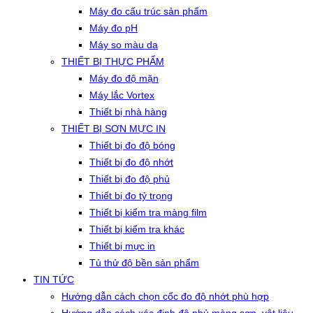
Máy đo cấu trúc sản phẩm
Máy đo pH
Máy so màu da
THIẾT BỊ THỰC PHẨM
Máy đo độ mặn
Máy lắc Vortex
Thiết bị nhà hàng
THIẾT BỊ SƠN MỰC IN
Thiết bị đo độ bóng
Thiết bị đo độ nhớt
Thiết bị đo độ phủ
Thiết bị đo tỷ trọng
Thiết bị kiểm tra màng film
Thiết bị kiểm tra khác
Thiết bị mực in
Tủ thử độ bền sản phẩm
TIN TỨC
Hướng dẫn cách chọn cốc đo độ nhớt phù hợp