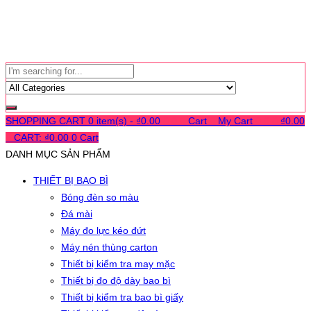
SHOPPING CART
0 item(s) -
₫
0.00
0
0
0
Cart
0
My Cart
0
0
0
₫
0.00
0
CART:
₫
0.00
0
Cart
DANH MỤC SẢN PHẨM
THIẾT BỊ BAO BÌ
Bóng đèn so màu
Đá mài
Máy đo lực kéo đứt
Máy nén thùng carton
Thiết bị kiểm tra may mặc
Thiết bị đo độ dày bao bì
Thiết bị kiểm tra bao bì giấy