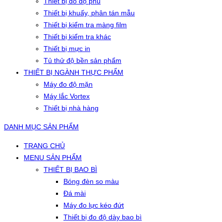
Thiết bị đo độ phủ
Thiết bị khuấy, phân tán mẫu
Thiết bị kiểm tra màng film
Thiết bị kiểm tra khác
Thiết bị mực in
Tủ thử độ bền sản phẩm
THIẾT BỊ NGÀNH THỰC PHẨM
Máy đo độ mặn
Máy lắc Vortex
Thiết bị nhà hàng
DANH MỤC SẢN PHẨM
TRANG CHỦ
MENU SẢN PHẨM
THIẾT BỊ BAO BÌ
Bóng đèn so màu
Đá mài
Máy đo lực kéo đứt
Thiết bị đo độ dày bao bì