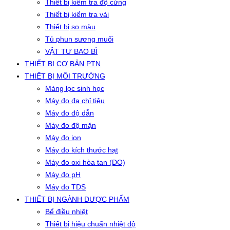
Thiết bị kiểm tra độ cứng
Thiết bị kiểm tra vải
Thiết bị so màu
Tủ phun sương muối
VẬT TƯ BAO BÌ
THIẾT BỊ CƠ BẢN PTN
THIẾT BỊ MÔI TRƯỜNG
Màng lọc sinh học
Máy đo đa chỉ tiêu
Máy đo độ dẫn
Máy đo độ mặn
Máy đo ion
Máy đo kích thước hạt
Máy đo oxi hòa tan (DO)
Máy đo pH
Máy đo TDS
THIẾT BỊ NGÀNH DƯỢC PHẨM
Bể điều nhiệt
Thiết bị hiệu chuẩn nhiệt độ