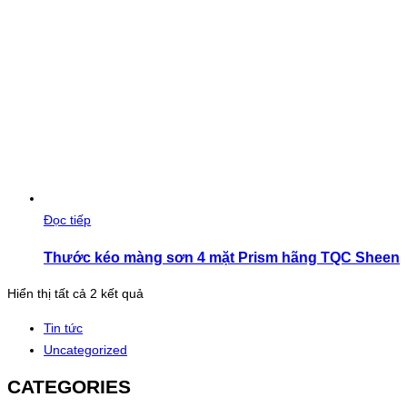
Đọc tiếp
Thước kéo màng sơn 4 mặt Prism hãng TQC Sheen
Đã
Hiển thị tất cả 2 kết quả
sắp
Tin tức
xếp
Uncategorized
theo
mới
CATEGORIES
nhất