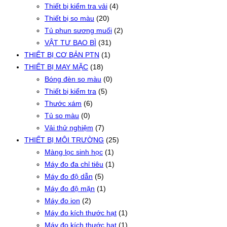
Thiết bị kiểm tra vải
(4)
Thiết bị so màu
(20)
Tủ phun sương muối
(2)
VẬT TƯ BAO BÌ
(31)
THIẾT BỊ CƠ BẢN PTN
(1)
THIẾT BỊ MAY MẶC
(18)
Bóng đèn so màu
(0)
Thiết bị kiểm tra
(5)
Thước xám
(6)
Tủ so màu
(0)
Vải thử nghiệm
(7)
THIẾT BỊ MÔI TRƯỜNG
(25)
Màng lọc sinh học
(1)
Máy đo đa chỉ tiêu
(1)
Máy đo độ dẫn
(5)
Máy đo độ mặn
(1)
Máy đo ion
(2)
Máy đo kích thước hạt
(1)
Máy đo kích thước hạt
(1)