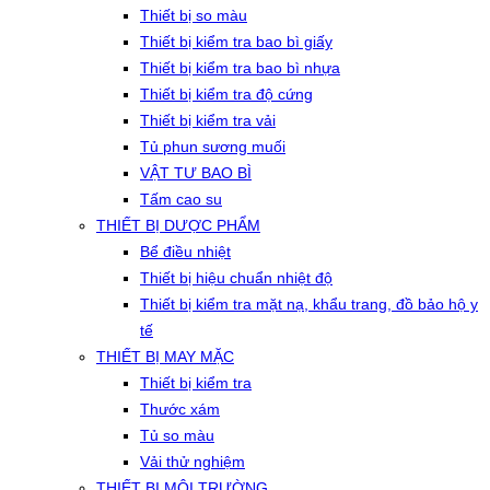
Thiết bị so màu
Thiết bị kiểm tra bao bì giấy
Thiết bị kiểm tra bao bì nhựa
Thiết bị kiểm tra độ cứng
Thiết bị kiểm tra vải
Tủ phun sương muối
VẬT TƯ BAO BÌ
Tấm cao su
THIẾT BỊ DƯỢC PHẨM
Bể điều nhiệt
Thiết bị hiệu chuẩn nhiệt độ
Thiết bị kiểm tra mặt nạ, khẩu trang, đồ bảo hộ y
tế
THIẾT BỊ MAY MẶC
Thiết bị kiểm tra
Thước xám
Tủ so màu
Vải thử nghiệm
THIẾT BỊ MÔI TRƯỜNG