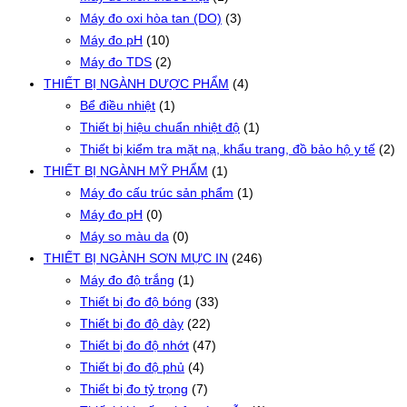
Máy đo oxi hòa tan (DO)
(3)
Máy đo pH
(10)
Máy đo TDS
(2)
THIẾT BỊ NGÀNH DƯỢC PHẨM
(4)
Bể điều nhiệt
(1)
Thiết bị hiệu chuẩn nhiệt độ
(1)
Thiết bị kiểm tra mặt nạ, khẩu trang, đồ bảo hộ y tế
(2)
THIẾT BỊ NGÀNH MỸ PHẨM
(1)
Máy đo cấu trúc sản phẩm
(1)
Máy đo pH
(0)
Máy so màu da
(0)
THIẾT BỊ NGÀNH SƠN MỰC IN
(246)
Máy đo độ trắng
(1)
Thiết bị đo độ bóng
(33)
Thiết bị đo độ dày
(22)
Thiết bị đo độ nhớt
(47)
Thiết bị đo độ phủ
(4)
Thiết bị đo tỷ trọng
(7)