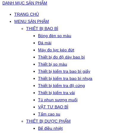
DANH MỤC SẢN PHẨM
TRANG CHỦ
MENU SẢN PHẨM
THIẾT BỊ BAO BÌ
Bóng đèn so màu
Đá mài
Máy đo lực kéo đứt
Thiết bị đo độ dày bao bì
Thiết bị so màu
Thiết bị kiểm tra bao bì giấy
Thiết bị kiểm tra bao bì nhựa
Thiết bị kiểm tra độ cứng
Thiết bị kiểm tra vải
Tủ phun sương muối
VẬT TƯ BAO BÌ
Tấm cao su
THIẾT BỊ DƯỢC PHẨM
Bể điều nhiệt