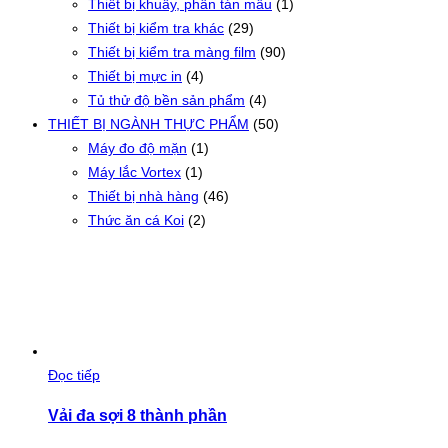
Thiết bị khuấy, phân tán mẫu
(1)
Thiết bị kiểm tra khác
(29)
Thiết bị kiểm tra màng film
(90)
Thiết bị mực in
(4)
Tủ thử độ bền sản phẩm
(4)
THIẾT BỊ NGÀNH THỰC PHẨM
(50)
Máy đo độ mặn
(1)
Máy lắc Vortex
(1)
Thiết bị nhà hàng
(46)
Thức ăn cá Koi
(2)
Đọc tiếp
Vải đa sợi 8 thành phần