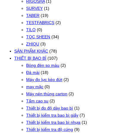
RIGOSHA
(1)
SURVEY
(1)
TABER
(19)
TESTFABRICS
(2)
TILO
(0)
TQC SHEEN
(34)
ZHIQU
(3)
SẢN PHẨM KHÁC
(78)
THIẾT BỊ BAO BÌ
(107)
Bóng đèn so màu
(2)
Đá mài
(18)
Máy đo lực kéo đứt
(2)
may mặc
(0)
Máy nén thùng carton
(2)
Tấm cao su
(2)
Thiết bị đo độ dày bao bì
(1)
Thiết bị kiểm tra bao bì giấy
(7)
Thiết bị kiểm tra bao bì nhựa
(1)
Thiết bị kiểm tra độ cứng
(9)