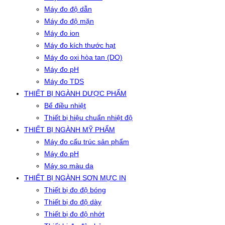
Máy đo độ dẫn
Máy đo độ mặn
Máy đo ion
Máy đo kích thước hạt
Máy đo oxi hòa tan (DO)
Máy đo pH
Máy đo TDS
THIẾT BỊ NGÀNH DƯỢC PHẨM
Bể điều nhiệt
Thiết bị hiệu chuẩn nhiệt độ
THIẾT BỊ NGÀNH MỸ PHẨM
Máy đo cấu trúc sản phẩm
Máy đo pH
Máy so màu da
THIẾT BỊ NGÀNH SƠN MỰC IN
Thiết bị đo độ bóng
Thiết bị đo độ dày
Thiết bị đo độ nhớt