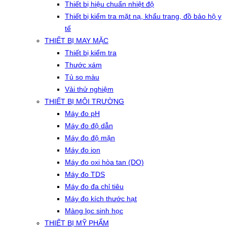
Thiết bị hiệu chuẩn nhiệt độ
Thiết bị kiểm tra mặt nạ, khẩu trang, đồ bảo hộ y
tế
THIẾT BỊ MAY MẶC
Thiết bị kiểm tra
Thước xám
Tủ so màu
Vải thử nghiệm
THIẾT BỊ MÔI TRƯỜNG
Máy đo pH
Máy đo độ dẫn
Máy đo độ mặn
Máy đo ion
Máy đo oxi hòa tan (DO)
Máy đo TDS
Máy đo đa chỉ tiêu
Máy đo kích thước hạt
Màng lọc sinh học
THIẾT BỊ MỸ PHẨM