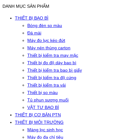
DANH MỤC SẢN PHẨM
THIẾT BỊ BAO BÌ
Bóng đèn so màu
Đá mài
Máy đo lực kéo đứt
Máy nén thùng carton
Thiết bị kiểm tra may mặc
Thiết bị đo độ dày bao bì
Thiết bị kiểm tra bao bì giấy
Thiết bị kiểm tra độ cứng
Thiết bị kiểm tra vải
Thiết bị so màu
Tủ phun sương muối
VẬT TƯ BAO BÌ
THIẾT BỊ CƠ BẢN PTN
THIẾT BỊ MÔI TRƯỜNG
Màng lọc sinh học
Máy đo đa chỉ tiêu