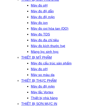
Máy đo pH
Máy đo độ dẫn
Máy đo độ mặn
Máy đo ion
Máy đo oxi hòa tan (DO)
Máy đo TDS
Máy đo đa chỉ tiêu
Máy đo kích thước hạt
Màng lọc sinh học
THIẾT BỊ MỸ PHẨM
Máy đo cấu trúc sản phẩm
Máy đo pH
Máy so màu da
THIẾT BỊ THỰC PHẨM
Máy đo độ mặn
Máy lắc Vortex
Thiết bị nhà hàng
THIẾT BỊ SƠN MỰC IN