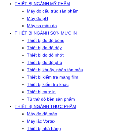
THIẾT BỊ NGÀNH MỸ PHẨM
Máy đo cấu trúc sản phẩm
Máy đo pH
Máy so màu da
THIẾT BỊ NGÀNH SƠN MỰC IN
Thiết bị đo độ bóng
Thiết bị đo độ dày
Thiết bị đo độ nhớt
Thiết bị đo độ phủ
Thiết bị khuấy, phân tán mẫu
Thiết bị kiểm tra màng film
Thiết bị kiểm tra khác
Thiết bị mực in
Tủ thử độ bền sản phẩm
THIẾT BỊ NGÀNH THỰC PHẨM
Máy đo độ mặn
Máy lắc Vortex
Thiết bị nhà hàng