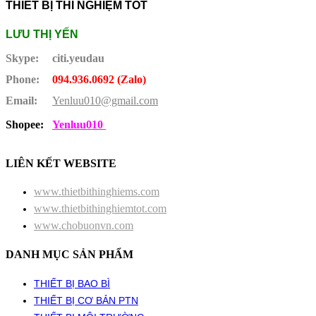
THIẾT BỊ THÍ NGHIỆM TỐT
LƯU THỊ YẾN
Skype:
citi.yeudau
Phone:
094.936.0692 (Zalo)
Email:
Yenluu010@gmail.com
Shopee:
Yenluu010
LIÊN KẾT WEBSITE
www.thietbithinghiems.com
www.thietbithinghiemtot.com
www.chobuonvn.com
DANH MỤC SẢN PHẨM
THIẾT BỊ BAO BÌ
THIẾT BỊ CƠ BẢN PTN