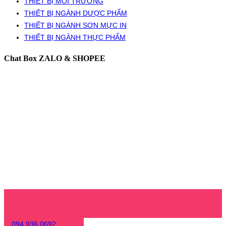
THIẾT BỊ MÔI TRƯỜNG
THIẾT BỊ NGÀNH DƯỢC PHẨM
THIẾT BỊ NGÀNH SƠN MỰC IN
THIẾT BỊ NGÀNH THỰC PHẨM
Chat Box ZALO & SHOPEE
094 936 0692