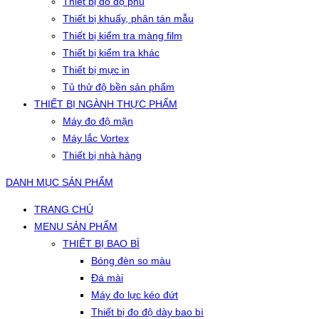
Thiết bị đo độ phủ
Thiết bị khuấy, phân tán mẫu
Thiết bị kiểm tra màng film
Thiết bị kiểm tra khác
Thiết bị mực in
Tủ thử độ bền sản phẩm
THIẾT BỊ NGÀNH THỰC PHẨM
Máy đo độ mặn
Máy lắc Vortex
Thiết bị nhà hàng
DANH MỤC SẢN PHẨM
TRANG CHỦ
MENU SẢN PHẨM
THIẾT BỊ BAO BÌ
Bóng đèn so màu
Đá mài
Máy đo lực kéo đứt
Thiết bị đo độ dày bao bì