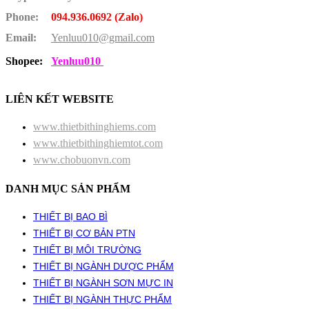
Phone:
094.936.0692 (Zalo)
Email:
Yenluu010@gmail.com
Shopee:
Yenluu010
LIÊN KẾT WEBSITE
www.thietbithinghiems.com
www.thietbithinghiemtot.com
www.chobuonvn.com
DANH MỤC SẢN PHẨM
THIẾT BỊ BAO BÌ
THIẾT BỊ CƠ BẢN PTN
THIẾT BỊ MÔI TRƯỜNG
THIẾT BỊ NGÀNH DƯỢC PHẨM
THIẾT BỊ NGÀNH SƠN MỰC IN
THIẾT BỊ NGÀNH THỰC PHẨM