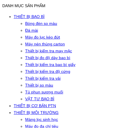
DANH MỤC SẢN PHẨM
THIẾT BỊ BAO BÌ
Bóng đèn so màu
Đá mài
Máy đo lực kéo đứt
Máy nén thùng carton
Thiết bị kiểm tra may mặc
Thiết bị đo độ dày bao bì
Thiết bị kiểm tra bao bì giấy
Thiết bị kiểm tra độ cứng
Thiết bị kiểm tra vải
Thiết bị so màu
Tủ phun sương muối
VẬT TƯ BAO BÌ
THIẾT BỊ CƠ BẢN PTN
THIẾT BỊ MÔI TRƯỜNG
Màng lọc sinh học
Máy đo đa chỉ tiêu