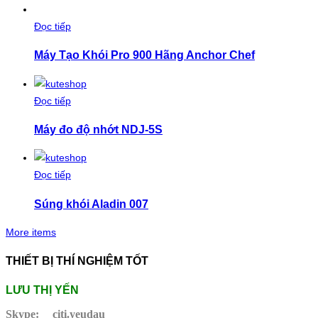
Đọc tiếp
Máy Tạo Khói Pro 900 Hãng Anchor Chef
Đọc tiếp
Máy đo độ nhớt NDJ-5S
Đọc tiếp
Súng khói Aladin 007
More items
THIẾT BỊ THÍ NGHIỆM TỐT
LƯU THỊ YẾN
Skype:
citi.yeudau