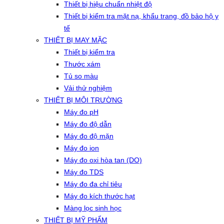
Thiết bị hiệu chuẩn nhiệt độ
Thiết bị kiểm tra mặt nạ, khẩu trang, đồ bảo hộ y
tế
THIẾT BỊ MAY MẶC
Thiết bị kiểm tra
Thước xám
Tủ so màu
Vải thử nghiệm
THIẾT BỊ MÔI TRƯỜNG
Máy đo pH
Máy đo độ dẫn
Máy đo độ mặn
Máy đo ion
Máy đo oxi hòa tan (DO)
Máy đo TDS
Máy đo đa chỉ tiêu
Máy đo kích thước hạt
Màng lọc sinh học
THIẾT BỊ MỸ PHẨM