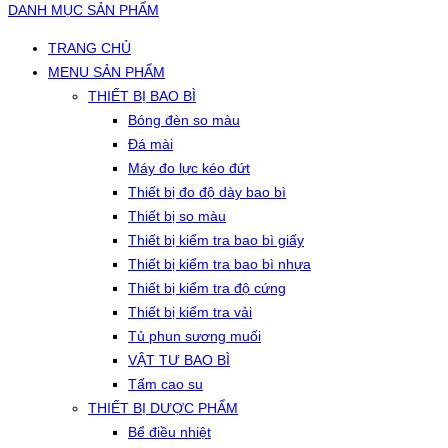
DANH MỤC SẢN PHẨM
TRANG CHỦ
MENU SẢN PHẨM
THIẾT BỊ BAO BÌ
Bóng đèn so màu
Đá mài
Máy đo lực kéo đứt
Thiết bị đo độ dày bao bì
Thiết bị so màu
Thiết bị kiểm tra bao bì giấy
Thiết bị kiểm tra bao bì nhựa
Thiết bị kiểm tra độ cứng
Thiết bị kiểm tra vải
Tủ phun sương muối
VẬT TƯ BAO BÌ
Tấm cao su
THIẾT BỊ DƯỢC PHẨM
Bể điều nhiệt