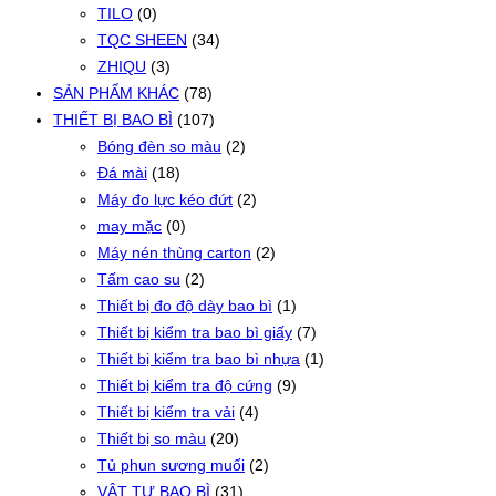
TILO
(0)
TQC SHEEN
(34)
ZHIQU
(3)
SẢN PHẨM KHÁC
(78)
THIẾT BỊ BAO BÌ
(107)
Bóng đèn so màu
(2)
Đá mài
(18)
Máy đo lực kéo đứt
(2)
may mặc
(0)
Máy nén thùng carton
(2)
Tấm cao su
(2)
Thiết bị đo độ dày bao bì
(1)
Thiết bị kiểm tra bao bì giấy
(7)
Thiết bị kiểm tra bao bì nhựa
(1)
Thiết bị kiểm tra độ cứng
(9)
Thiết bị kiểm tra vải
(4)
Thiết bị so màu
(20)
Tủ phun sương muối
(2)
VẬT TƯ BAO BÌ
(31)