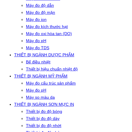
Máy đo độ dẫn
Máy đo độ mặn
Máy đo ion
Máy đo kích thước hạt
Máy đo oxi hòa tan (DO)
Máy đo pH
Máy đo TDS
THIẾT BỊ NGÀNH DƯỢC PHẨM
Bể điều nhiệt
Thiết bị hiệu chuẩn nhiệt độ
THIẾT BỊ NGÀNH MỸ PHẨM
Máy đo cấu trúc sản phẩm
Máy đo pH
Máy so màu da
THIẾT BỊ NGÀNH SƠN MỰC IN
Thiết bị đo độ bóng
Thiết bị đo độ dày
Thiết bị đo độ nhớt