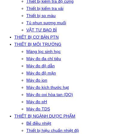
Thiết bị kiểm tra độ cứng
Thiết bị kiểm tra vải
Thiết bị so màu
Tủ phun sương muối
VẬT TƯ BAO BÌ
THIẾT BỊ CƠ BẢN PTN
THIẾT BỊ MÔI TRƯỜNG
Màng lọc sinh học
Máy đo đa chỉ tiêu
Máy đo độ dẫn
Máy đo độ mặn
Máy đo ion
Máy đo kích thước hạt
Máy đo oxi hòa tan (DO)
Máy đo pH
Máy đo TDS
THIẾT BỊ NGÀNH DƯỢC PHẨM
Bể điều nhiệt
Thiết bị hiệu chuẩn nhiệt độ