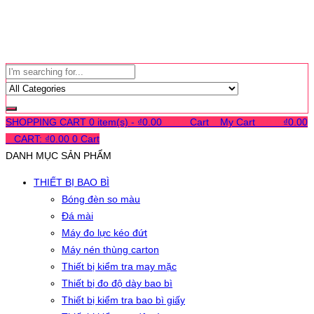
SHOPPING CART
0 item(s) -
₫
0.00
0
0
0
Cart
0
My Cart
0
0
0
₫
0.00
0
CART:
₫
0.00
0
Cart
DANH MỤC SẢN PHẨM
THIẾT BỊ BAO BÌ
Bóng đèn so màu
Đá mài
Máy đo lực kéo đứt
Máy nén thùng carton
Thiết bị kiểm tra may mặc
Thiết bị đo độ dày bao bì
Thiết bị kiểm tra bao bì giấy