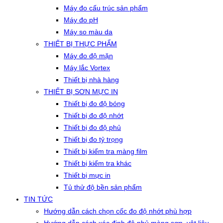
Máy đo cấu trúc sản phẩm
Máy đo pH
Máy so màu da
THIẾT BỊ THỰC PHẨM
Máy đo độ mặn
Máy lắc Vortex
Thiết bị nhà hàng
THIẾT BỊ SƠN MỰC IN
Thiết bị đo độ bóng
Thiết bị đo độ nhớt
Thiết bị đo độ phủ
Thiết bị đo tỷ trọng
Thiết bị kiểm tra màng film
Thiết bị kiểm tra khác
Thiết bị mực in
Tủ thử độ bền sản phẩm
TIN TỨC
Hướng dẫn cách chọn cốc đo độ nhớt phù hợp