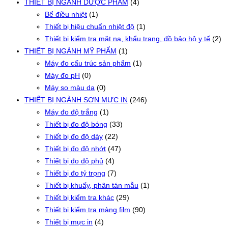
THIẾT BỊ NGÀNH DƯỢC PHẨM
(4)
Bể điều nhiệt
(1)
Thiết bị hiệu chuẩn nhiệt độ
(1)
Thiết bị kiểm tra mặt nạ, khẩu trang, đồ bảo hộ y tế
(2)
THIẾT BỊ NGÀNH MỸ PHẨM
(1)
Máy đo cấu trúc sản phẩm
(1)
Máy đo pH
(0)
Máy so màu da
(0)
THIẾT BỊ NGÀNH SƠN MỰC IN
(246)
Máy đo độ trắng
(1)
Thiết bị đo độ bóng
(33)
Thiết bị đo độ dày
(22)
Thiết bị đo độ nhớt
(47)
Thiết bị đo độ phủ
(4)
Thiết bị đo tỷ trọng
(7)
Thiết bị khuấy, phân tán mẫu
(1)
Thiết bị kiểm tra khác
(29)
Thiết bị kiểm tra màng film
(90)
Thiết bị mực in
(4)