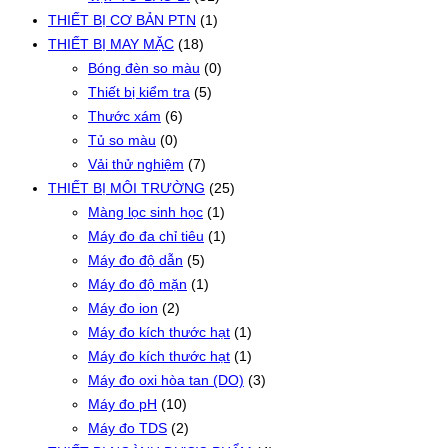
THIẾT BỊ CƠ BẢN PTN
(1)
THIẾT BỊ MAY MẶC
(18)
Bóng đèn so màu
(0)
Thiết bị kiểm tra
(5)
Thước xám
(6)
Tủ so màu
(0)
Vải thử nghiệm
(7)
THIẾT BỊ MÔI TRƯỜNG
(25)
Màng lọc sinh học
(1)
Máy đo đa chỉ tiêu
(1)
Máy đo độ dẫn
(5)
Máy đo độ mặn
(1)
Máy đo ion
(2)
Máy đo kích thước hạt
(1)
Máy đo kích thước hạt
(1)
Máy đo oxi hòa tan (DO)
(3)
Máy đo pH
(10)
Máy đo TDS
(2)