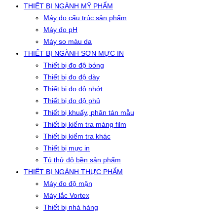
THIẾT BỊ NGÀNH MỸ PHẨM
Máy đo cấu trúc sản phẩm
Máy đo pH
Máy so màu da
THIẾT BỊ NGÀNH SƠN MỰC IN
Thiết bị đo độ bóng
Thiết bị đo độ dày
Thiết bị đo độ nhớt
Thiết bị đo độ phủ
Thiết bị khuấy, phân tán mẫu
Thiết bị kiểm tra màng film
Thiết bị kiểm tra khác
Thiết bị mực in
Tủ thử độ bền sản phẩm
THIẾT BỊ NGÀNH THỰC PHẨM
Máy đo độ mặn
Máy lắc Vortex
Thiết bị nhà hàng