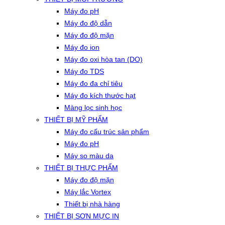
Máy đo pH
Máy đo độ dẫn
Máy đo độ mặn
Máy đo ion
Máy đo oxi hòa tan (DO)
Máy đo TDS
Máy đo đa chỉ tiêu
Máy đo kích thước hạt
Màng lọc sinh học
THIẾT BỊ MỸ PHẨM
Máy đo cấu trúc sản phẩm
Máy đo pH
Máy so màu da
THIẾT BỊ THỰC PHẨM
Máy đo độ mặn
Máy lắc Vortex
Thiết bị nhà hàng
THIẾT BỊ SƠN MỰC IN