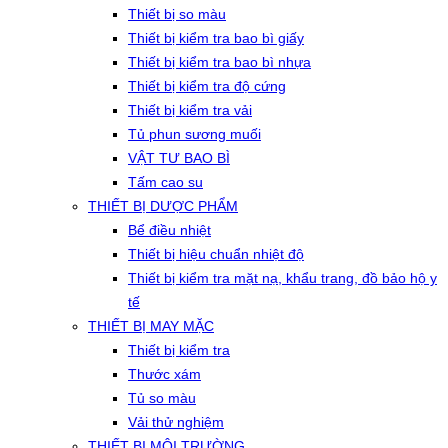
Thiết bị so màu
Thiết bị kiểm tra bao bì giấy
Thiết bị kiểm tra bao bì nhựa
Thiết bị kiểm tra độ cứng
Thiết bị kiểm tra vải
Tủ phun sương muối
VẬT TƯ BAO BÌ
Tấm cao su
THIẾT BỊ DƯỢC PHẨM
Bể điều nhiệt
Thiết bị hiệu chuẩn nhiệt độ
Thiết bị kiểm tra mặt nạ, khẩu trang, đồ bảo hộ y
tế
THIẾT BỊ MAY MẶC
Thiết bị kiểm tra
Thước xám
Tủ so màu
Vải thử nghiệm
THIẾT BỊ MÔI TRƯỜNG