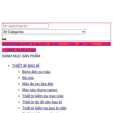
SHOPPING CART
0 item(s) -
₫
0.00
0
0
0
Cart
0
My Cart
0
0
0
₫
0.00
0
CART:
₫
0.00
0
Cart
DANH MỤC SẢN PHẨM
THIẾT BỊ BAO BÌ
Bóng đèn so màu
Đá mài
Máy đo lực kéo đứt
Máy nén thùng carton
Thiết bị kiểm tra may mặc
Thiết bị đo độ dày bao bì
Thiết bị kiểm tra bao bì giấy