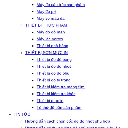
Máy đo cấu trúc sản phẩm
Máy đo pH
Máy so màu da
THIẾT BỊ THỰC PHẨM
Máy đo độ mặn
Máy lắc Vortex
Thiết bị nhà hàng
THIẾT BỊ SƠN MỰC IN
Thiết bị đo độ bóng
Thiết bị đo độ nhớt
Thiết bị đo độ phủ
Thiết bị đo tỷ trọng
Thiết bị kiểm tra màng film
Thiết bị kiểm tra khác
Thiết bị mực in
Tủ thử độ bền sản phẩm
TIN TỨC
Hướng dẫn cách chọn cốc đo độ nhớt phù hợp