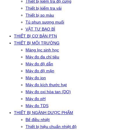
Thiết bị kiểm tra độ cứng
Thiết bị kiểm tra vải
Thiết bị so màu
Tủ phun sương muối
VẬT TƯ BAO BÌ
THIẾT BỊ CƠ BẢN PTN
THIẾT BỊ MÔI TRƯỜNG
Màng lọc sinh học
Máy đo đa chỉ tiêu
Máy đo độ dẫn
Máy đo độ mặn
Máy đo ion
Máy đo kích thước hạt
Máy đo oxi hòa tan (DO)
Máy đo pH
Máy đo TDS
THIẾT BỊ NGÀNH DƯỢC PHẨM
Bể điều nhiệt
Thiết bị hiệu chuẩn nhiệt độ