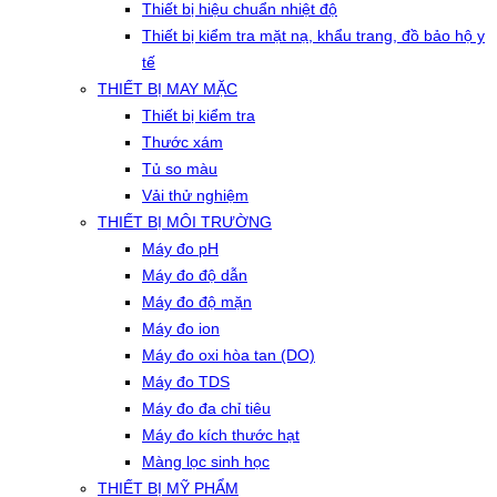
Thiết bị hiệu chuẩn nhiệt độ
Thiết bị kiểm tra mặt nạ, khẩu trang, đồ bảo hộ y
tế
THIẾT BỊ MAY MẶC
Thiết bị kiểm tra
Thước xám
Tủ so màu
Vải thử nghiệm
THIẾT BỊ MÔI TRƯỜNG
Máy đo pH
Máy đo độ dẫn
Máy đo độ mặn
Máy đo ion
Máy đo oxi hòa tan (DO)
Máy đo TDS
Máy đo đa chỉ tiêu
Máy đo kích thước hạt
Màng lọc sinh học
THIẾT BỊ MỸ PHẨM