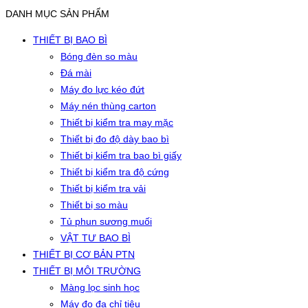
DANH MỤC SẢN PHẨM
THIẾT BỊ BAO BÌ
Bóng đèn so màu
Đá mài
Máy đo lực kéo đứt
Máy nén thùng carton
Thiết bị kiểm tra may mặc
Thiết bị đo độ dày bao bì
Thiết bị kiểm tra bao bì giấy
Thiết bị kiểm tra độ cứng
Thiết bị kiểm tra vải
Thiết bị so màu
Tủ phun sương muối
VẬT TƯ BAO BÌ
THIẾT BỊ CƠ BẢN PTN
THIẾT BỊ MÔI TRƯỜNG
Màng lọc sinh học
Máy đo đa chỉ tiêu