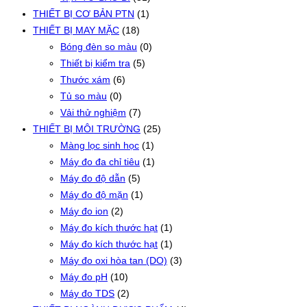
THIẾT BỊ CƠ BẢN PTN
(1)
THIẾT BỊ MAY MẶC
(18)
Bóng đèn so màu
(0)
Thiết bị kiểm tra
(5)
Thước xám
(6)
Tủ so màu
(0)
Vải thử nghiệm
(7)
THIẾT BỊ MÔI TRƯỜNG
(25)
Màng lọc sinh học
(1)
Máy đo đa chỉ tiêu
(1)
Máy đo độ dẫn
(5)
Máy đo độ mặn
(1)
Máy đo ion
(2)
Máy đo kích thước hạt
(1)
Máy đo kích thước hạt
(1)
Máy đo oxi hòa tan (DO)
(3)
Máy đo pH
(10)
Máy đo TDS
(2)