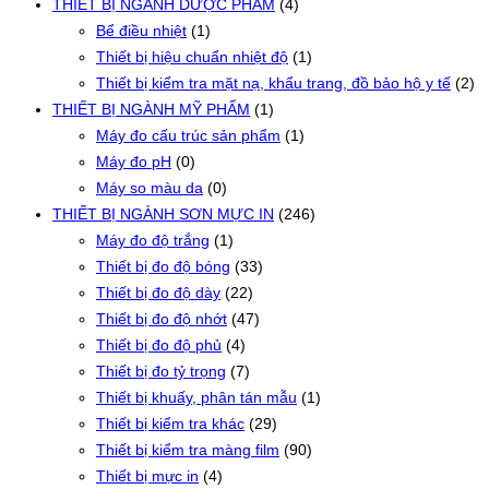
THIẾT BỊ NGÀNH DƯỢC PHẨM
(4)
Bể điều nhiệt
(1)
Thiết bị hiệu chuẩn nhiệt độ
(1)
Thiết bị kiểm tra mặt nạ, khẩu trang, đồ bảo hộ y tế
(2)
THIẾT BỊ NGÀNH MỸ PHẨM
(1)
Máy đo cấu trúc sản phẩm
(1)
Máy đo pH
(0)
Máy so màu da
(0)
THIẾT BỊ NGÀNH SƠN MỰC IN
(246)
Máy đo độ trắng
(1)
Thiết bị đo độ bóng
(33)
Thiết bị đo độ dày
(22)
Thiết bị đo độ nhớt
(47)
Thiết bị đo độ phủ
(4)
Thiết bị đo tỷ trọng
(7)
Thiết bị khuấy, phân tán mẫu
(1)
Thiết bị kiểm tra khác
(29)
Thiết bị kiểm tra màng film
(90)
Thiết bị mực in
(4)