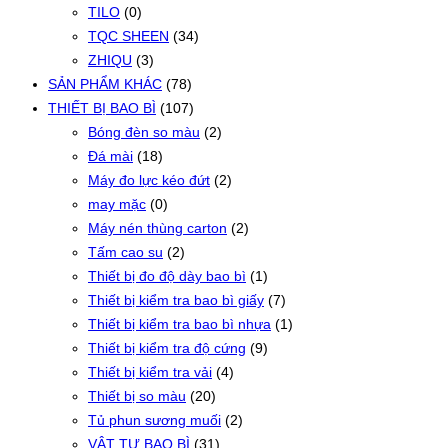
TILO
(0)
TQC SHEEN
(34)
ZHIQU
(3)
SẢN PHẨM KHÁC
(78)
THIẾT BỊ BAO BÌ
(107)
Bóng đèn so màu
(2)
Đá mài
(18)
Máy đo lực kéo đứt
(2)
may mặc
(0)
Máy nén thùng carton
(2)
Tấm cao su
(2)
Thiết bị đo độ dày bao bì
(1)
Thiết bị kiểm tra bao bì giấy
(7)
Thiết bị kiểm tra bao bì nhựa
(1)
Thiết bị kiểm tra độ cứng
(9)
Thiết bị kiểm tra vải
(4)
Thiết bị so màu
(20)
Tủ phun sương muối
(2)
VẬT TƯ BAO BÌ
(31)