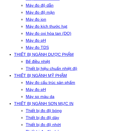
Máy đo độ dẫn
Máy đo độ mặn
Máy đo ion
Máy đo kích thước hạt
Máy đo oxi hòa tan (DO)
Máy đo pH
Máy đo TDS
THIẾT BỊ NGÀNH DƯỢC PHẨM
Bể điều nhiệt
Thiết bị hiệu chuẩn nhiệt độ
THIẾT BỊ NGÀNH MỸ PHẨM
Máy đo cấu trúc sản phẩm
Máy đo pH
Máy so màu da
THIẾT BỊ NGÀNH SƠN MỰC IN
Thiết bị đo độ bóng
Thiết bị đo độ dày
Thiết bị đo độ nhớt