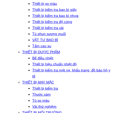
Thiết bị so màu
Thiết bị kiểm tra bao bì giấy
Thiết bị kiểm tra bao bì nhựa
Thiết bị kiểm tra độ cứng
Thiết bị kiểm tra vải
Tủ phun sương muối
VẬT TƯ BAO BÌ
Tấm cao su
THIẾT BỊ DƯỢC PHẨM
Bể điều nhiệt
Thiết bị hiệu chuẩn nhiệt độ
Thiết bị kiểm tra mặt nạ, khẩu trang, đồ bảo hộ y
tế
THIẾT BỊ MAY MẶC
Thiết bị kiểm tra
Thước xám
Tủ so màu
Vải thử nghiệm
THIẾT BỊ MÔI TRƯỜNG