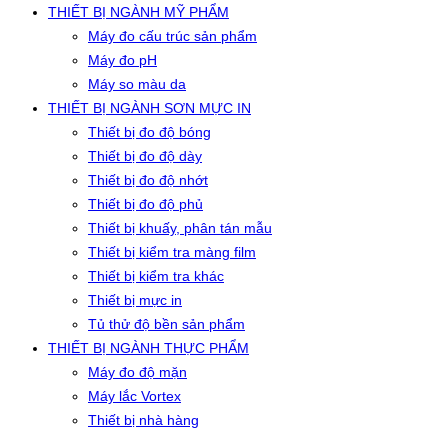
THIẾT BỊ NGÀNH MỸ PHẨM
Máy đo cấu trúc sản phẩm
Máy đo pH
Máy so màu da
THIẾT BỊ NGÀNH SƠN MỰC IN
Thiết bị đo độ bóng
Thiết bị đo độ dày
Thiết bị đo độ nhớt
Thiết bị đo độ phủ
Thiết bị khuấy, phân tán mẫu
Thiết bị kiểm tra màng film
Thiết bị kiểm tra khác
Thiết bị mực in
Tủ thử độ bền sản phẩm
THIẾT BỊ NGÀNH THỰC PHẨM
Máy đo độ mặn
Máy lắc Vortex
Thiết bị nhà hàng