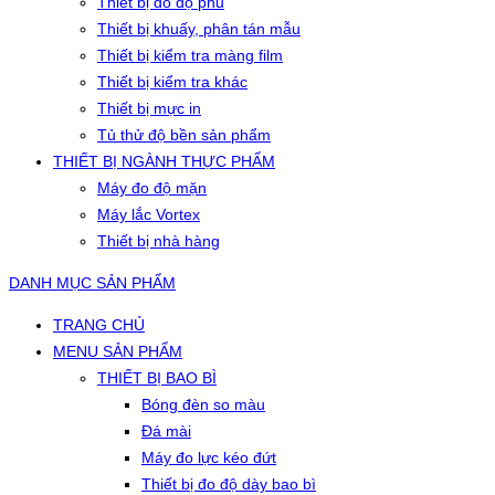
Thiết bị đo độ phủ
Thiết bị khuấy, phân tán mẫu
Thiết bị kiểm tra màng film
Thiết bị kiểm tra khác
Thiết bị mực in
Tủ thử độ bền sản phẩm
THIẾT BỊ NGÀNH THỰC PHẨM
Máy đo độ mặn
Máy lắc Vortex
Thiết bị nhà hàng
DANH MỤC SẢN PHẨM
TRANG CHỦ
MENU SẢN PHẨM
THIẾT BỊ BAO BÌ
Bóng đèn so màu
Đá mài
Máy đo lực kéo đứt
Thiết bị đo độ dày bao bì