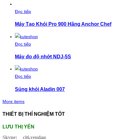
Đọc tiếp
Máy Tạo Khói Pro 900 Hãng Anchor Chef
Đọc tiếp
Máy đo độ nhớt NDJ-5S
Đọc tiếp
Súng khói Aladin 007
More items
THIẾT BỊ THÍ NGHIỆM TỐT
LƯU THỊ YẾN
Skype:
citi.yeudau