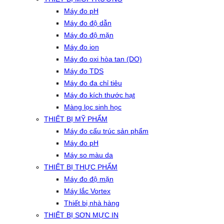
Máy đo pH
Máy đo độ dẫn
Máy đo độ mặn
Máy đo ion
Máy đo oxi hòa tan (DO)
Máy đo TDS
Máy đo đa chỉ tiêu
Máy đo kích thước hạt
Màng lọc sinh học
THIẾT BỊ MỸ PHẨM
Máy đo cấu trúc sản phẩm
Máy đo pH
Máy so màu da
THIẾT BỊ THỰC PHẨM
Máy đo độ mặn
Máy lắc Vortex
Thiết bị nhà hàng
THIẾT BỊ SƠN MỰC IN