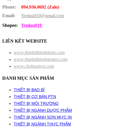
Phone:
094.936.0692 (Zalo)
Email:
Yenluu010@gmail.com
Shopee:
Yenluu010
LIÊN KẾT WEBSITE
www.thietbithinghiems.com
www.thietbithinghiemtot.com
www.chobuonvn.com
DANH MỤC SẢN PHẨM
THIẾT BỊ BAO BÌ
THIẾT BỊ CƠ BẢN PTN
THIẾT BỊ MÔI TRƯỜNG
THIẾT BỊ NGÀNH DƯỢC PHẨM
THIẾT BỊ NGÀNH SƠN MỰC IN
THIẾT BỊ NGÀNH THỰC PHẨM