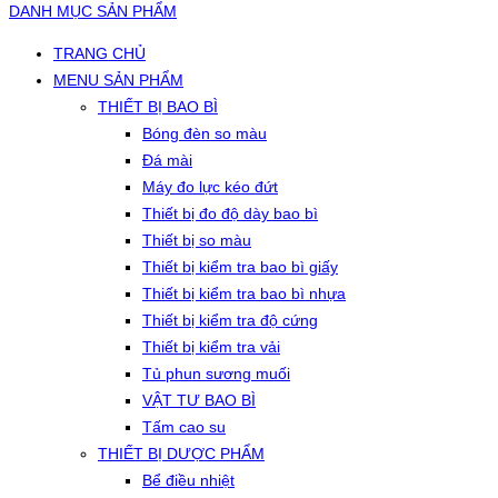
DANH MỤC SẢN PHẨM
TRANG CHỦ
MENU SẢN PHẨM
THIẾT BỊ BAO BÌ
Bóng đèn so màu
Đá mài
Máy đo lực kéo đứt
Thiết bị đo độ dày bao bì
Thiết bị so màu
Thiết bị kiểm tra bao bì giấy
Thiết bị kiểm tra bao bì nhựa
Thiết bị kiểm tra độ cứng
Thiết bị kiểm tra vải
Tủ phun sương muối
VẬT TƯ BAO BÌ
Tấm cao su
THIẾT BỊ DƯỢC PHẨM
Bể điều nhiệt