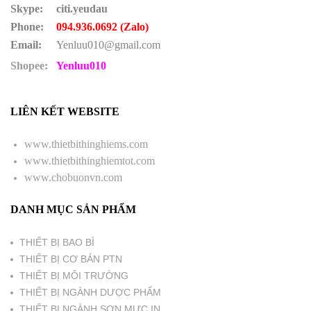
Skype:
citi.yeudau
Phone:
094.936.0692 (Zalo)
Email:
Yenluu010@gmail.com
Shopee:
Yenluu010
LIÊN KẾT WEBSITE
www.thietbithinghiems.com
www.thietbithinghiemtot.com
www.chobuonvn.com
DANH MỤC SẢN PHẨM
THIẾT BỊ BAO BÌ
THIẾT BỊ CƠ BẢN PTN
THIẾT BỊ MÔI TRƯỜNG
THIẾT BỊ NGÀNH DƯỢC PHẨM
THIẾT BỊ NGÀNH SƠN MỰC IN