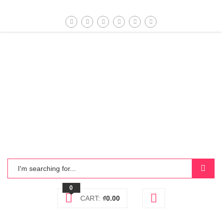
0
CART:
₫
0.00