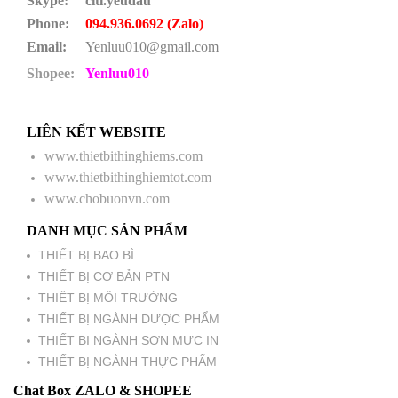
Skype:
citi.yeudau
Phone:
094.936.0692 (Zalo)
Email:
Yenluu010@gmail.com
Shopee:
Yenluu010
LIÊN KẾT WEBSITE
www.thietbithinghiems.com
www.thietbithinghiemtot.com
www.chobuonvn.com
DANH MỤC SẢN PHẨM
THIẾT BỊ BAO BÌ
THIẾT BỊ CƠ BẢN PTN
THIẾT BỊ MÔI TRƯỜNG
THIẾT BỊ NGÀNH DƯỢC PHẨM
THIẾT BỊ NGÀNH SƠN MỰC IN
THIẾT BỊ NGÀNH THỰC PHẨM
Chat Box ZALO & SHOPEE