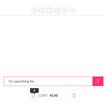
0
CART:
₫
0.00