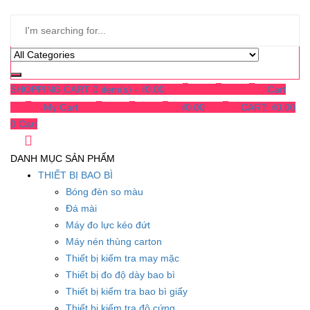
SHOPPING CART
0 item(s) -
₫
0.00
0
0
0
Cart
0
My Cart
0
0
0
₫
0.00
0
CART:
₫
0.00
0
Cart
DANH MỤC SẢN PHẨM
THIẾT BỊ BAO BÌ
Bóng đèn so màu
Đá mài
Máy đo lực kéo đứt
Máy nén thùng carton
Thiết bị kiểm tra may mặc
Thiết bị đo độ dày bao bì
Thiết bị kiểm tra bao bì giấy
Thiết bị kiểm tra độ cứng