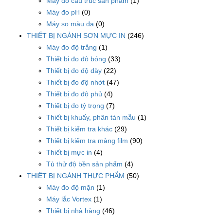
Máy đo cấu trúc sản phẩm
(1)
Máy đo pH
(0)
Máy so màu da
(0)
THIẾT BỊ NGÀNH SƠN MỰC IN
(246)
Máy đo độ trắng
(1)
Thiết bị đo độ bóng
(33)
Thiết bị đo độ dày
(22)
Thiết bị đo độ nhớt
(47)
Thiết bị đo độ phủ
(4)
Thiết bị đo tỷ trọng
(7)
Thiết bị khuấy, phân tán mẫu
(1)
Thiết bị kiểm tra khác
(29)
Thiết bị kiểm tra màng film
(90)
Thiết bị mực in
(4)
Tủ thử độ bền sản phẩm
(4)
THIẾT BỊ NGÀNH THỰC PHẨM
(50)
Máy đo độ mặn
(1)
Máy lắc Vortex
(1)
Thiết bị nhà hàng
(46)