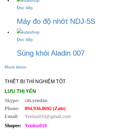
Đọc tiếp
Máy đo độ nhớt NDJ-5S
Đọc tiếp
Súng khói Aladin 007
More items
THIẾT BỊ THÍ NGHIỆM TỐT
LƯU THỊ YẾN
Skype:
citi.yeudau
Phone:
094.936.0692 (Zalo)
Email:
Yenluu010@gmail.com
Shopee:
Yenluu010