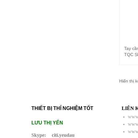
Tay cầ
TQC S
Hiển thị 
THIẾT BỊ THÍ NGHIỆM TỐT
LIÊN 
www.
LƯU THỊ YẾN
www.
www.
Skype:
citi.yeudau