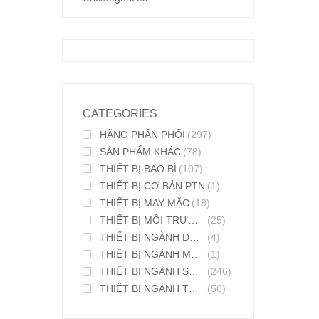
CATEGORIES
HÃNG PHÂN PHỐI
(297)
SẢN PHẨM KHÁC
(78)
THIẾT BỊ BAO BÌ
(107)
THIẾT BỊ CƠ BẢN PTN
(1)
THIẾT BỊ MAY MẶC
(18)
THIẾT BỊ MÔI TRƯỜNG
(25)
THIẾT BỊ NGÀNH DƯỢC PHẨM
(4)
THIẾT BỊ NGÀNH MỸ PHẨM
(1)
THIẾT BỊ NGÀNH SƠN MỰC IN
(246)
THIẾT BỊ NGÀNH THỰC PHẨM
(50)