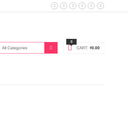
0
CART:
₫
0.00