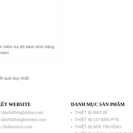
m kiểm tra độ bám dính hãng
Đọc tiếp
heen
kết quả duy nhất
KẾT WEBSITE
DANH MỤC SẢN PHẨM
thietbithinghiems.com
THIẾT BỊ BAO BÌ
thietbithinghiemtot.com
THIẾT BỊ CƠ BẢN PTN
chobuonvn.com
THIẾT BỊ MÔI TRƯỜNG