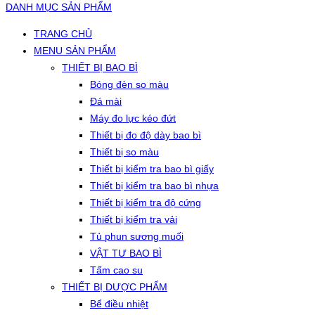
DANH MỤC SẢN PHẨM
TRANG CHỦ
MENU SẢN PHẨM
THIẾT BỊ BAO BÌ
Bóng đèn so màu
Đá mài
Máy đo lực kéo đứt
Thiết bị đo độ dày bao bì
Thiết bị so màu
Thiết bị kiểm tra bao bì giấy
Thiết bị kiểm tra bao bì nhựa
Thiết bị kiểm tra độ cứng
Thiết bị kiểm tra vải
Tủ phun sương muối
VẬT TƯ BAO BÌ
Tấm cao su
THIẾT BỊ DƯỢC PHẨM
Bể điều nhiệt