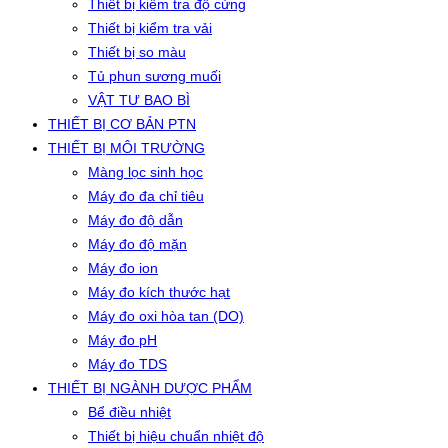
Thiết bị kiểm tra độ cứng
Thiết bị kiểm tra vải
Thiết bị so màu
Tủ phun sương muối
VẬT TƯ BAO BÌ
THIẾT BỊ CƠ BẢN PTN
THIẾT BỊ MÔI TRƯỜNG
Màng lọc sinh học
Máy đo đa chỉ tiêu
Máy đo độ dẫn
Máy đo độ mặn
Máy đo ion
Máy đo kích thước hạt
Máy đo oxi hòa tan (DO)
Máy đo pH
Máy đo TDS
THIẾT BỊ NGÀNH DƯỢC PHẨM
Bể điều nhiệt
Thiết bị hiệu chuẩn nhiệt độ