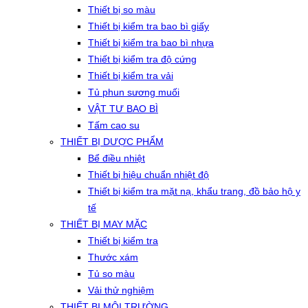
Thiết bị so màu
Thiết bị kiểm tra bao bì giấy
Thiết bị kiểm tra bao bì nhựa
Thiết bị kiểm tra độ cứng
Thiết bị kiểm tra vải
Tủ phun sương muối
VẬT TƯ BAO BÌ
Tấm cao su
THIẾT BỊ DƯỢC PHẨM
Bể điều nhiệt
Thiết bị hiệu chuẩn nhiệt độ
Thiết bị kiểm tra mặt nạ, khẩu trang, đồ bảo hộ y
tế
THIẾT BỊ MAY MẶC
Thiết bị kiểm tra
Thước xám
Tủ so màu
Vải thử nghiệm
THIẾT BỊ MÔI TRƯỜNG