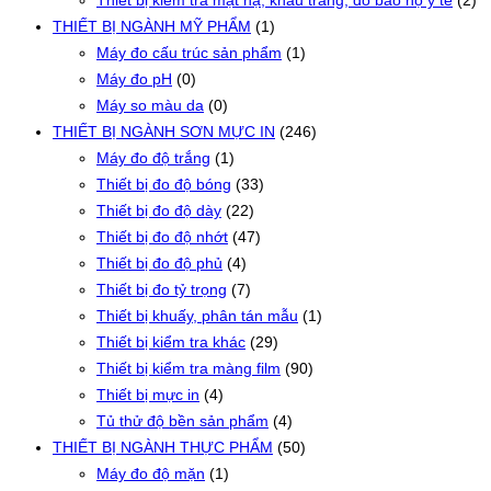
Thiết bị kiểm tra mặt nạ, khẩu trang, đồ bảo hộ y tế
(2)
THIẾT BỊ NGÀNH MỸ PHẨM
(1)
Máy đo cấu trúc sản phẩm
(1)
Máy đo pH
(0)
Máy so màu da
(0)
THIẾT BỊ NGÀNH SƠN MỰC IN
(246)
Máy đo độ trắng
(1)
Thiết bị đo độ bóng
(33)
Thiết bị đo độ dày
(22)
Thiết bị đo độ nhớt
(47)
Thiết bị đo độ phủ
(4)
Thiết bị đo tỷ trọng
(7)
Thiết bị khuấy, phân tán mẫu
(1)
Thiết bị kiểm tra khác
(29)
Thiết bị kiểm tra màng film
(90)
Thiết bị mực in
(4)
Tủ thử độ bền sản phẩm
(4)
THIẾT BỊ NGÀNH THỰC PHẨM
(50)
Máy đo độ mặn
(1)