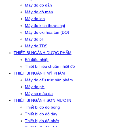
Máy đo độ dẫn
Máy đo độ mặn
Máy đo ion
Máy đo kích thước hạt
Máy đo oxi hòa tan (DO)
Máy đo pH
Máy đo TDS
THIẾT BỊ NGÀNH DƯỢC PHẨM
Bể điều nhiệt
Thiết bị hiệu chuẩn nhiệt độ
THIẾT BỊ NGÀNH MỸ PHẨM
Máy đo cấu trúc sản phẩm
Máy đo pH
Máy so màu da
THIẾT BỊ NGÀNH SƠN MỰC IN
Thiết bị đo độ bóng
Thiết bị đo độ dày
Thiết bị đo độ nhớt