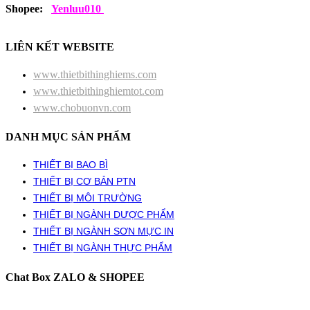
Shopee:
Yenluu010
LIÊN KẾT WEBSITE
www.thietbithinghiems.com
www.thietbithinghiemtot.com
www.chobuonvn.com
DANH MỤC SẢN PHẨM
THIẾT BỊ BAO BÌ
THIẾT BỊ CƠ BẢN PTN
THIẾT BỊ MÔI TRƯỜNG
THIẾT BỊ NGÀNH DƯỢC PHẨM
THIẾT BỊ NGÀNH SƠN MỰC IN
THIẾT BỊ NGÀNH THỰC PHẨM
Chat Box ZALO & SHOPEE