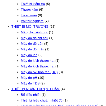
Thiết bị kiểm tra
(5)
Thước xám
(6)
Tủ so màu
(0)
Vải thử nghiệm
(7)
THIẾT BỊ MÔI TRƯỜNG
(25)
Màng lọc sinh học
(1)
Máy đo đa chỉ tiêu
(1)
Máy đo độ dẫn
(5)
Máy đo độ mặn
(1)
Máy đo ion
(2)
Máy đo kích thước hạt
(1)
Máy đo kích thước hạt
(1)
Máy đo oxi hòa tan (DO)
(3)
Máy đo pH
(10)
Máy đo TDS
(2)
THIẾT BỊ NGÀNH DƯỢC PHẨM
(4)
Bể điều nhiệt
(1)
Thiết bị hiệu chuẩn nhiệt độ
(1)