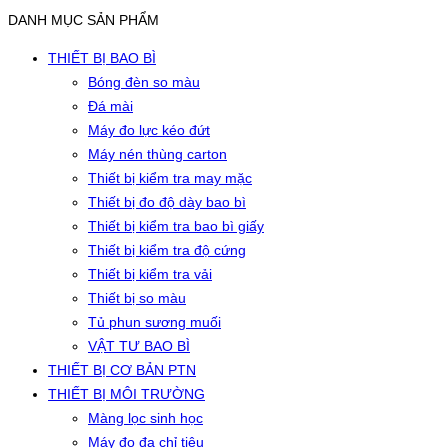
DANH MỤC SẢN PHẨM
THIẾT BỊ BAO BÌ
Bóng đèn so màu
Đá mài
Máy đo lực kéo đứt
Máy nén thùng carton
Thiết bị kiểm tra may mặc
Thiết bị đo độ dày bao bì
Thiết bị kiểm tra bao bì giấy
Thiết bị kiểm tra độ cứng
Thiết bị kiểm tra vải
Thiết bị so màu
Tủ phun sương muối
VẬT TƯ BAO BÌ
THIẾT BỊ CƠ BẢN PTN
THIẾT BỊ MÔI TRƯỜNG
Màng lọc sinh học
Máy đo đa chỉ tiêu