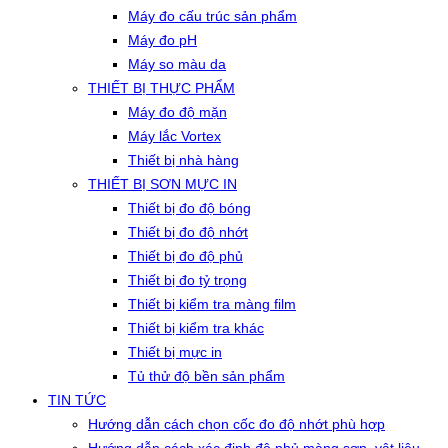
Máy đo cấu trúc sản phẩm
Máy đo pH
Máy so màu da
THIẾT BỊ THỰC PHẨM
Máy đo độ mặn
Máy lắc Vortex
Thiết bị nhà hàng
THIẾT BỊ SƠN MỰC IN
Thiết bị đo độ bóng
Thiết bị đo độ nhớt
Thiết bị đo độ phủ
Thiết bị đo tỷ trọng
Thiết bị kiểm tra màng film
Thiết bị kiểm tra khác
Thiết bị mực in
Tủ thử độ bền sản phẩm
TIN TỨC
Hướng dẫn cách chọn cốc đo độ nhớt phù hợp