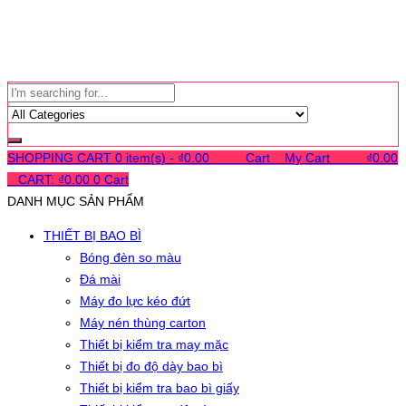
SHOPPING CART
0 item(s) -
₫
0.00
0
0
0
Cart
0
My Cart
0
0
0
₫
0.00
0
CART:
₫
0.00
0
Cart
DANH MỤC SẢN PHẨM
THIẾT BỊ BAO BÌ
Bóng đèn so màu
Đá mài
Máy đo lực kéo đứt
Máy nén thùng carton
Thiết bị kiểm tra may mặc
Thiết bị đo độ dày bao bì
Thiết bị kiểm tra bao bì giấy