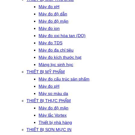
Máy đo pH
Máy đo độ dẫn
Máy đo độ mặn
Máy đo ion
Máy đo oxi hòa tan (DO)
Máy đo TDS
Máy đo đa chỉ tiêu
Máy đo kích thước hạt
Màng lọc sinh học
THIẾT BỊ MỸ PHẨM
Máy đo cấu trúc sản phẩm
Máy đo pH
Máy so màu da
THIẾT BỊ THỰC PHẨM
Máy đo độ mặn
Máy lắc Vortex
Thiết bị nhà hàng
THIẾT BỊ SƠN MỰC IN