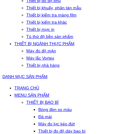
Thiết bị đo độ phủ
Thiết bị khuấy, phân tán mẫu
Thiết bị kiểm tra màng film
Thiết bị kiểm tra khác
Thiết bị mực in
Tủ thử độ bền sản phẩm
THIẾT BỊ NGÀNH THỰC PHẨM
Máy đo độ mặn
Máy lắc Vortex
Thiết bị nhà hàng
DANH MỤC SẢN PHẨM
TRANG CHỦ
MENU SẢN PHẨM
THIẾT BỊ BAO BÌ
Bóng đèn so màu
Đá mài
Máy đo lực kéo đứt
Thiết bị đo độ dày bao bì