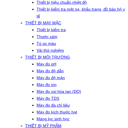
Thiết bị hiệu chuẩn nhiệt độ
Thiết bị kiểm tra mặt nạ, khẩu trang, đồ bảo hộ y
tế
THIẾT BỊ MAY MẶC
Thiết bị kiểm tra
Thước xám
Tủ so màu
Vải thử nghiệm
THIẾT BỊ MÔI TRƯỜNG
Máy đo pH
Máy đo độ dẫn
Máy đo độ mặn
Máy đo ion
Máy đo oxi hòa tan (DO)
Máy đo TDS
Máy đo đa chỉ tiêu
Máy đo kích thước hạt
Màng lọc sinh học
THIẾT BỊ MỸ PHẨM