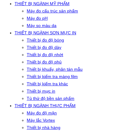
THIẾT BỊ NGÀNH MỸ PHẨM
Máy đo cấu trúc sản phẩm
Máy đo pH
Máy so màu da
THIẾT BỊ NGÀNH SƠN MỰC IN
Thiết bị đo độ bóng
Thiết bị đo độ dày
Thiết bị đo độ nhớt
Thiết bị đo độ phủ
Thiết bị khuấy, phân tán mẫu
Thiết bị kiểm tra màng film
Thiết bị kiểm tra khác
Thiết bị mực in
Tủ thử độ bền sản phẩm
THIẾT BỊ NGÀNH THỰC PHẨM
Máy đo độ mặn
Máy lắc Vortex
Thiết bị nhà hàng