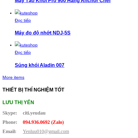
Máy Tạo Khói Pro 900 Hãng Anchor Chef
Đọc tiếp
Máy đo độ nhớt NDJ-5S
Đọc tiếp
Súng khói Aladin 007
More items
THIẾT BỊ THÍ NGHIỆM TỐT
LƯU THỊ YẾN
Skype:
citi.yeudau
Phone:
094.936.0692 (Zalo)
Email:
Yenluu010@gmail.com