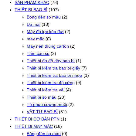
SẢN PHẨM KHÁC
(78)
THIẾT BỊ BAO BÌ
(107)
Bóng đèn so màu
(2)
Đá mài
(18)
Máy đo lực kéo đứt
(2)
may mặc
(0)
Máy nén thùng carton
(2)
Tấm cao su
(2)
Thiết bị đo độ dày bao bì
(1)
Thiết bị kiểm tra bao bì giấy
(7)
Thiết bị kiểm tra bao bì nhựa
(1)
Thiết bị kiểm tra độ cứng
(9)
Thiết bị kiểm tra vải
(4)
Thiết bị so màu
(20)
Tủ phun sương muối
(2)
VẬT TƯ BAO BÌ
(31)
THIẾT BỊ CƠ BẢN PTN
(1)
THIẾT BỊ MAY MẶC
(18)
Bóng đèn so màu
(0)