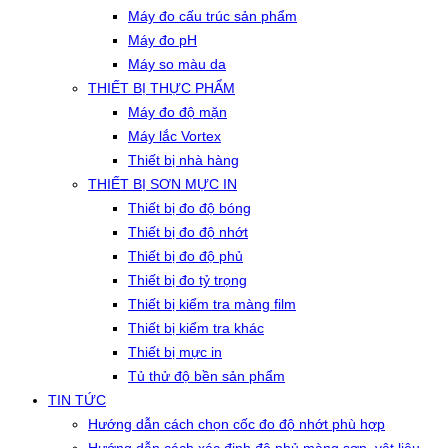
Máy đo cấu trúc sản phẩm
Máy đo pH
Máy so màu da
THIẾT BỊ THỰC PHẨM
Máy đo độ mặn
Máy lắc Vortex
Thiết bị nhà hàng
THIẾT BỊ SƠN MỰC IN
Thiết bị đo độ bóng
Thiết bị đo độ nhớt
Thiết bị đo độ phủ
Thiết bị đo tỷ trọng
Thiết bị kiểm tra màng film
Thiết bị kiểm tra khác
Thiết bị mực in
Tủ thử độ bền sản phẩm
TIN TỨC
Hướng dẫn cách chọn cốc đo độ nhớt phù hợp