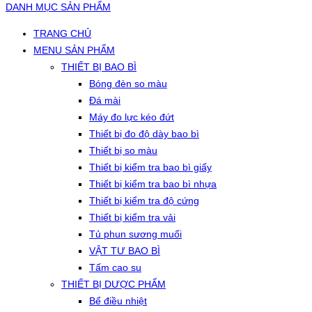
DANH MỤC SẢN PHẨM
TRANG CHỦ
MENU SẢN PHẨM
THIẾT BỊ BAO BÌ
Bóng đèn so màu
Đá mài
Máy đo lực kéo đứt
Thiết bị đo độ dày bao bì
Thiết bị so màu
Thiết bị kiểm tra bao bì giấy
Thiết bị kiểm tra bao bì nhựa
Thiết bị kiểm tra độ cứng
Thiết bị kiểm tra vải
Tủ phun sương muối
VẬT TƯ BAO BÌ
Tấm cao su
THIẾT BỊ DƯỢC PHẨM
Bể điều nhiệt