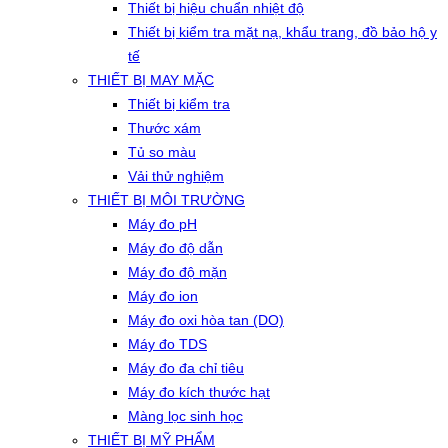
Thiết bị hiệu chuẩn nhiệt độ
Thiết bị kiểm tra mặt nạ, khẩu trang, đồ bảo hộ y
tế
THIẾT BỊ MAY MẶC
Thiết bị kiểm tra
Thước xám
Tủ so màu
Vải thử nghiệm
THIẾT BỊ MÔI TRƯỜNG
Máy đo pH
Máy đo độ dẫn
Máy đo độ mặn
Máy đo ion
Máy đo oxi hòa tan (DO)
Máy đo TDS
Máy đo đa chỉ tiêu
Máy đo kích thước hạt
Màng lọc sinh học
THIẾT BỊ MỸ PHẨM