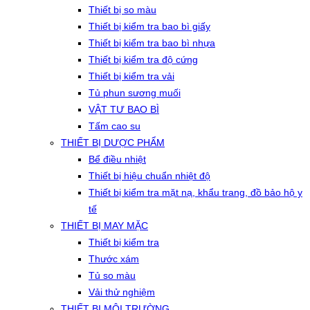
Thiết bị so màu
Thiết bị kiểm tra bao bì giấy
Thiết bị kiểm tra bao bì nhựa
Thiết bị kiểm tra độ cứng
Thiết bị kiểm tra vải
Tủ phun sương muối
VẬT TƯ BAO BÌ
Tấm cao su
THIẾT BỊ DƯỢC PHẨM
Bể điều nhiệt
Thiết bị hiệu chuẩn nhiệt độ
Thiết bị kiểm tra mặt nạ, khẩu trang, đồ bảo hộ y
tế
THIẾT BỊ MAY MẶC
Thiết bị kiểm tra
Thước xám
Tủ so màu
Vải thử nghiệm
THIẾT BỊ MÔI TRƯỜNG