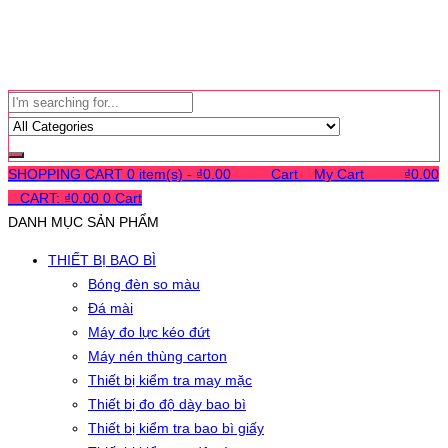
SHOPPING CART
0 item(s) -
₫
0.00
0
0
0
Cart
0
My Cart
0
0
0
₫
0.00
0
CART:
₫
0.00
0
Cart
DANH MỤC SẢN PHẨM
THIẾT BỊ BAO BÌ
Bóng đèn so màu
Đá mài
Máy đo lực kéo đứt
Máy nén thùng carton
Thiết bị kiểm tra may mặc
Thiết bị đo độ dày bao bì
Thiết bị kiểm tra bao bì giấy