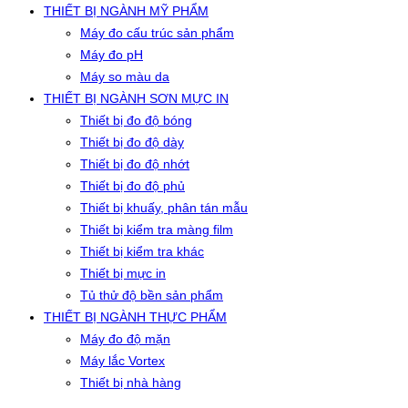
THIẾT BỊ NGÀNH MỸ PHẨM
Máy đo cấu trúc sản phẩm
Máy đo pH
Máy so màu da
THIẾT BỊ NGÀNH SƠN MỰC IN
Thiết bị đo độ bóng
Thiết bị đo độ dày
Thiết bị đo độ nhớt
Thiết bị đo độ phủ
Thiết bị khuấy, phân tán mẫu
Thiết bị kiểm tra màng film
Thiết bị kiểm tra khác
Thiết bị mực in
Tủ thử độ bền sản phẩm
THIẾT BỊ NGÀNH THỰC PHẨM
Máy đo độ mặn
Máy lắc Vortex
Thiết bị nhà hàng