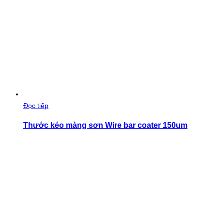
Đọc tiếp
Thước kéo màng sơn Wire bar coater 150um