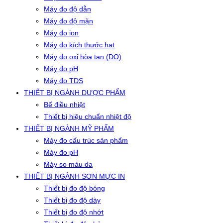
Máy đo độ dẫn
Máy đo độ mặn
Máy đo ion
Máy đo kích thước hạt
Máy đo oxi hòa tan (DO)
Máy đo pH
Máy đo TDS
THIẾT BỊ NGÀNH DƯỢC PHẨM
Bể điều nhiệt
Thiết bị hiệu chuẩn nhiệt độ
THIẾT BỊ NGÀNH MỸ PHẨM
Máy đo cấu trúc sản phẩm
Máy đo pH
Máy so màu da
THIẾT BỊ NGÀNH SƠN MỰC IN
Thiết bị đo độ bóng
Thiết bị đo độ dày
Thiết bị đo độ nhớt