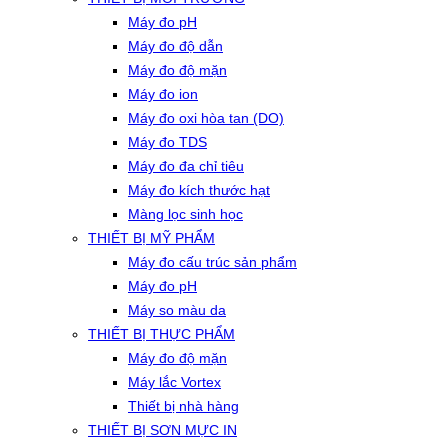
Máy đo pH
Máy đo độ dẫn
Máy đo độ mặn
Máy đo ion
Máy đo oxi hòa tan (DO)
Máy đo TDS
Máy đo đa chỉ tiêu
Máy đo kích thước hạt
Màng lọc sinh học
THIẾT BỊ MỸ PHẨM
Máy đo cấu trúc sản phẩm
Máy đo pH
Máy so màu da
THIẾT BỊ THỰC PHẨM
Máy đo độ mặn
Máy lắc Vortex
Thiết bị nhà hàng
THIẾT BỊ SƠN MỰC IN