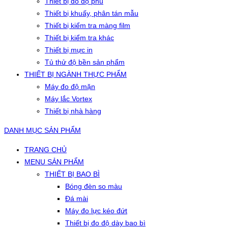
Thiết bị đo độ phủ
Thiết bị khuấy, phân tán mẫu
Thiết bị kiểm tra màng film
Thiết bị kiểm tra khác
Thiết bị mực in
Tủ thử độ bền sản phẩm
THIẾT BỊ NGÀNH THỰC PHẨM
Máy đo độ mặn
Máy lắc Vortex
Thiết bị nhà hàng
DANH MỤC SẢN PHẨM
TRANG CHỦ
MENU SẢN PHẨM
THIẾT BỊ BAO BÌ
Bóng đèn so màu
Đá mài
Máy đo lực kéo đứt
Thiết bị đo độ dày bao bì