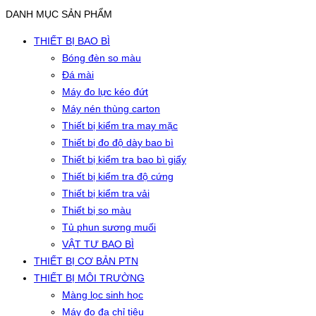
DANH MỤC SẢN PHẨM
THIẾT BỊ BAO BÌ
Bóng đèn so màu
Đá mài
Máy đo lực kéo đứt
Máy nén thùng carton
Thiết bị kiểm tra may mặc
Thiết bị đo độ dày bao bì
Thiết bị kiểm tra bao bì giấy
Thiết bị kiểm tra độ cứng
Thiết bị kiểm tra vải
Thiết bị so màu
Tủ phun sương muối
VẬT TƯ BAO BÌ
THIẾT BỊ CƠ BẢN PTN
THIẾT BỊ MÔI TRƯỜNG
Màng lọc sinh học
Máy đo đa chỉ tiêu