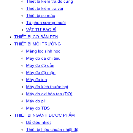
Thiết bị kiểm tra độ cứng
Thiết bị kiểm tra vải
Thiết bị so màu
Tủ phun sương muối
VẬT TƯ BAO BÌ
THIẾT BỊ CƠ BẢN PTN
THIẾT BỊ MÔI TRƯỜNG
Màng lọc sinh học
Máy đo đa chỉ tiêu
Máy đo độ dẫn
Máy đo độ mặn
Máy đo ion
Máy đo kích thước hạt
Máy đo oxi hòa tan (DO)
Máy đo pH
Máy đo TDS
THIẾT BỊ NGÀNH DƯỢC PHẨM
Bể điều nhiệt
Thiết bị hiệu chuẩn nhiệt độ