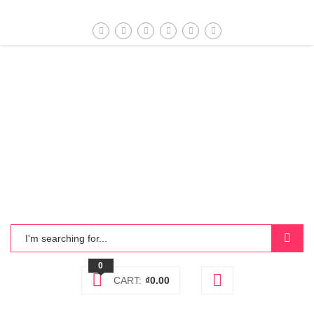
0
CART:
₫
0.00