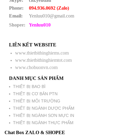
Skype:
citi.yeudau
Phone:
094.936.0692 (Zalo)
Email:
Yenluu010@gmail.com
Shopee:
Yenluu010
LIÊN KẾT WEBSITE
www.thietbithinghiems.com
www.thietbithinghiemtot.com
www.chobuonvn.com
DANH MỤC SẢN PHẨM
THIẾT BỊ BAO BÌ
THIẾT BỊ CƠ BẢN PTN
THIẾT BỊ MÔI TRƯỜNG
THIẾT BỊ NGÀNH DƯỢC PHẨM
THIẾT BỊ NGÀNH SƠN MỰC IN
THIẾT BỊ NGÀNH THỰC PHẨM
Chat Box ZALO & SHOPEE