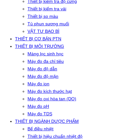
Thiết bị kiểm tra độ cứng
Thiết bị kiểm tra vải
Thiết bị so màu
Tủ phun sương muối
VẬT TƯ BAO BÌ
THIẾT BỊ CƠ BẢN PTN
THIẾT BỊ MÔI TRƯỜNG
Màng lọc sinh học
Máy đo đa chỉ tiêu
Máy đo độ dẫn
Máy đo độ mặn
Máy đo ion
Máy đo kích thước hạt
Máy đo oxi hòa tan (DO)
Máy đo pH
Máy đo TDS
THIẾT BỊ NGÀNH DƯỢC PHẨM
Bể điều nhiệt
Thiết bị hiệu chuẩn nhiệt độ