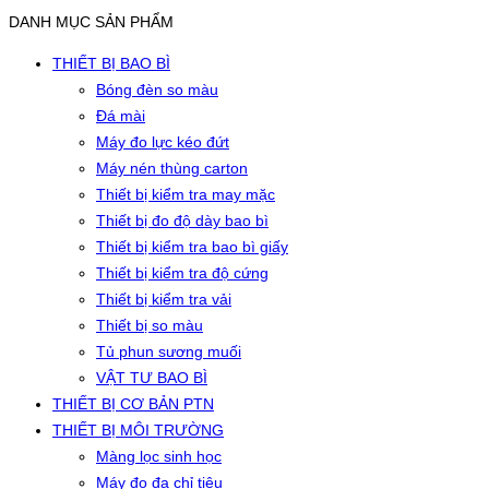
DANH MỤC SẢN PHẨM
THIẾT BỊ BAO BÌ
Bóng đèn so màu
Đá mài
Máy đo lực kéo đứt
Máy nén thùng carton
Thiết bị kiểm tra may mặc
Thiết bị đo độ dày bao bì
Thiết bị kiểm tra bao bì giấy
Thiết bị kiểm tra độ cứng
Thiết bị kiểm tra vải
Thiết bị so màu
Tủ phun sương muối
VẬT TƯ BAO BÌ
THIẾT BỊ CƠ BẢN PTN
THIẾT BỊ MÔI TRƯỜNG
Màng lọc sinh học
Máy đo đa chỉ tiêu