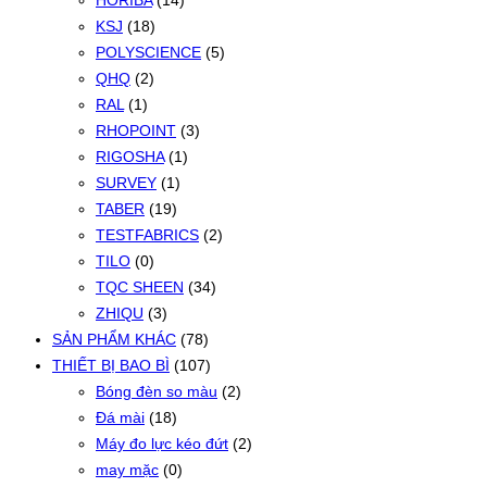
HORIBA
(14)
KSJ
(18)
POLYSCIENCE
(5)
QHQ
(2)
RAL
(1)
RHOPOINT
(3)
RIGOSHA
(1)
SURVEY
(1)
TABER
(19)
TESTFABRICS
(2)
TILO
(0)
TQC SHEEN
(34)
ZHIQU
(3)
SẢN PHẨM KHÁC
(78)
THIẾT BỊ BAO BÌ
(107)
Bóng đèn so màu
(2)
Đá mài
(18)
Máy đo lực kéo đứt
(2)
may mặc
(0)