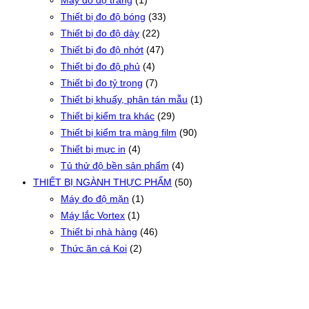
Máy đo độ trắng
(1)
Thiết bị đo độ bóng
(33)
Thiết bị đo độ dày
(22)
Thiết bị đo độ nhớt
(47)
Thiết bị đo độ phủ
(4)
Thiết bị đo tỷ trọng
(7)
Thiết bị khuấy, phân tán mẫu
(1)
Thiết bị kiểm tra khác
(29)
Thiết bị kiểm tra màng film
(90)
Thiết bị mực in
(4)
Tủ thử độ bền sản phẩm
(4)
THIẾT BỊ NGÀNH THỰC PHẨM
(50)
Máy đo độ mặn
(1)
Máy lắc Vortex
(1)
Thiết bị nhà hàng
(46)
Thức ăn cá Koi
(2)