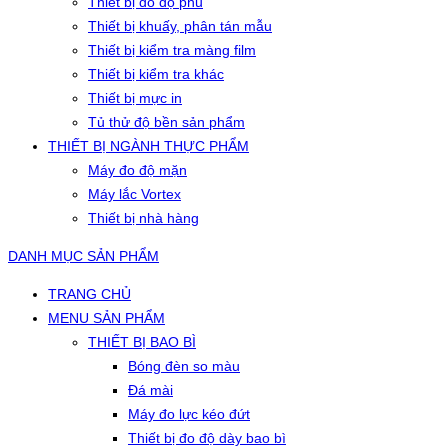
Thiết bị đo độ phủ
Thiết bị khuấy, phân tán mẫu
Thiết bị kiểm tra màng film
Thiết bị kiểm tra khác
Thiết bị mực in
Tủ thử độ bền sản phẩm
THIẾT BỊ NGÀNH THỰC PHẨM
Máy đo độ mặn
Máy lắc Vortex
Thiết bị nhà hàng
DANH MỤC SẢN PHẨM
TRANG CHỦ
MENU SẢN PHẨM
THIẾT BỊ BAO BÌ
Bóng đèn so màu
Đá mài
Máy đo lực kéo đứt
Thiết bị đo độ dày bao bì