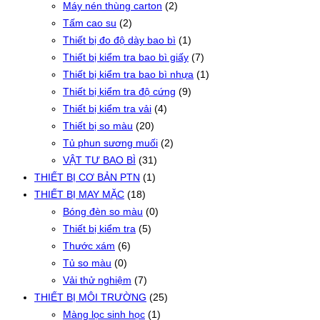
Máy nén thùng carton
(2)
Tấm cao su
(2)
Thiết bị đo độ dày bao bì
(1)
Thiết bị kiểm tra bao bì giấy
(7)
Thiết bị kiểm tra bao bì nhựa
(1)
Thiết bị kiểm tra độ cứng
(9)
Thiết bị kiểm tra vải
(4)
Thiết bị so màu
(20)
Tủ phun sương muối
(2)
VẬT TƯ BAO BÌ
(31)
THIẾT BỊ CƠ BẢN PTN
(1)
THIẾT BỊ MAY MẶC
(18)
Bóng đèn so màu
(0)
Thiết bị kiểm tra
(5)
Thước xám
(6)
Tủ so màu
(0)
Vải thử nghiệm
(7)
THIẾT BỊ MÔI TRƯỜNG
(25)
Màng lọc sinh học
(1)