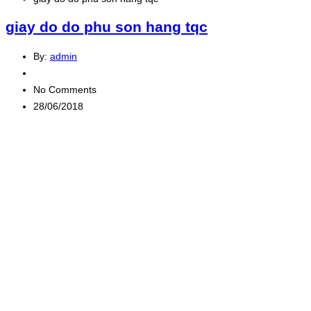
giay do do phu son hang tqc
By:
admin
No Comments
28/06/2018