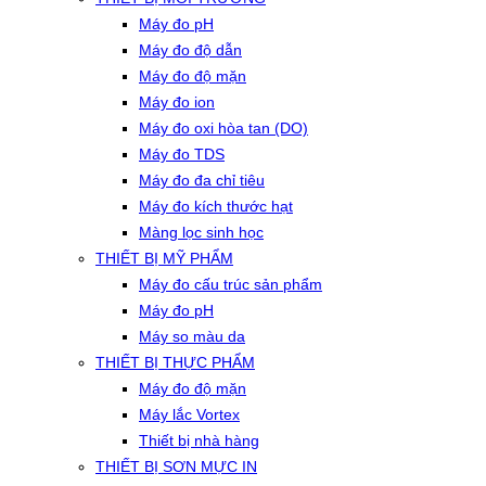
Máy đo pH
Máy đo độ dẫn
Máy đo độ mặn
Máy đo ion
Máy đo oxi hòa tan (DO)
Máy đo TDS
Máy đo đa chỉ tiêu
Máy đo kích thước hạt
Màng lọc sinh học
THIẾT BỊ MỸ PHẨM
Máy đo cấu trúc sản phẩm
Máy đo pH
Máy so màu da
THIẾT BỊ THỰC PHẨM
Máy đo độ mặn
Máy lắc Vortex
Thiết bị nhà hàng
THIẾT BỊ SƠN MỰC IN