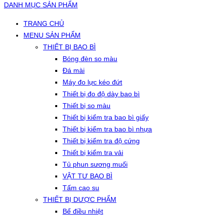
DANH MỤC SẢN PHẨM
TRANG CHỦ
MENU SẢN PHẨM
THIẾT BỊ BAO BÌ
Bóng đèn so màu
Đá mài
Máy đo lực kéo đứt
Thiết bị đo độ dày bao bì
Thiết bị so màu
Thiết bị kiểm tra bao bì giấy
Thiết bị kiểm tra bao bì nhựa
Thiết bị kiểm tra độ cứng
Thiết bị kiểm tra vải
Tủ phun sương muối
VẬT TƯ BAO BÌ
Tấm cao su
THIẾT BỊ DƯỢC PHẨM
Bể điều nhiệt