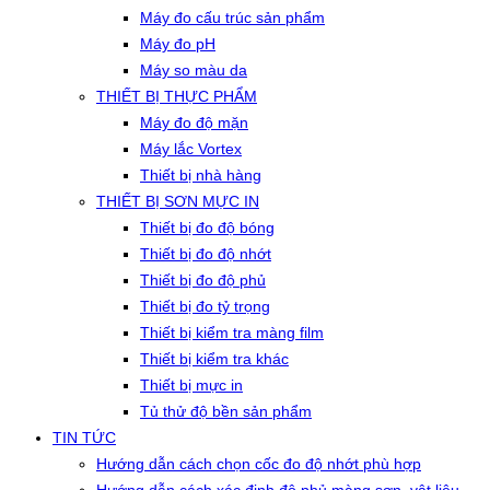
Máy đo cấu trúc sản phẩm
Máy đo pH
Máy so màu da
THIẾT BỊ THỰC PHẨM
Máy đo độ mặn
Máy lắc Vortex
Thiết bị nhà hàng
THIẾT BỊ SƠN MỰC IN
Thiết bị đo độ bóng
Thiết bị đo độ nhớt
Thiết bị đo độ phủ
Thiết bị đo tỷ trọng
Thiết bị kiểm tra màng film
Thiết bị kiểm tra khác
Thiết bị mực in
Tủ thử độ bền sản phẩm
TIN TỨC
Hướng dẫn cách chọn cốc đo độ nhớt phù hợp