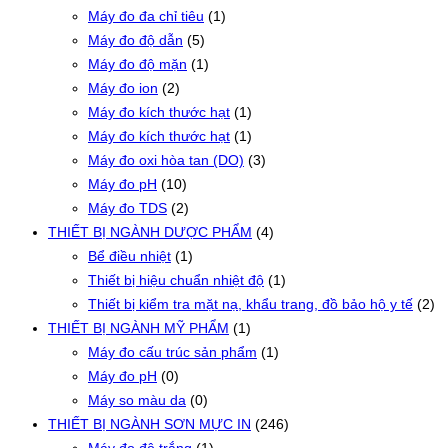
Máy đo đa chỉ tiêu
(1)
Máy đo độ dẫn
(5)
Máy đo độ mặn
(1)
Máy đo ion
(2)
Máy đo kích thước hạt
(1)
Máy đo kích thước hạt
(1)
Máy đo oxi hòa tan (DO)
(3)
Máy đo pH
(10)
Máy đo TDS
(2)
THIẾT BỊ NGÀNH DƯỢC PHẨM
(4)
Bể điều nhiệt
(1)
Thiết bị hiệu chuẩn nhiệt độ
(1)
Thiết bị kiểm tra mặt nạ, khẩu trang, đồ bảo hộ y tế
(2)
THIẾT BỊ NGÀNH MỸ PHẨM
(1)
Máy đo cấu trúc sản phẩm
(1)
Máy đo pH
(0)
Máy so màu da
(0)
THIẾT BỊ NGÀNH SƠN MỰC IN
(246)