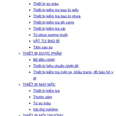
Thiết bị so màu
Thiết bị kiểm tra bao bì giấy
Thiết bị kiểm tra bao bì nhựa
Thiết bị kiểm tra độ cứng
Thiết bị kiểm tra vải
Tủ phun sương muối
VẬT TƯ BAO BÌ
Tấm cao su
THIẾT BỊ DƯỢC PHẨM
Bể điều nhiệt
Thiết bị hiệu chuẩn nhiệt độ
Thiết bị kiểm tra mặt nạ, khẩu trang, đồ bảo hộ y
tế
THIẾT BỊ MAY MẶC
Thiết bị kiểm tra
Thước xám
Tủ so màu
Vải thử nghiệm
THIẾT BỊ MÔI TRƯỜNG