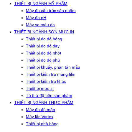
THIẾT BỊ NGÀNH MỸ PHẨM
Máy đo cấu trúc sản phẩm
Máy đo pH
Máy so màu da
THIẾT BỊ NGÀNH SƠN MỰC IN
Thiết bị đo độ bóng
Thiết bị đo độ dày
Thiết bị đo độ nhớt
Thiết bị đo độ phủ
Thiết bị khuấy, phân tán mẫu
Thiết bị kiểm tra màng film
Thiết bị kiểm tra khác
Thiết bị mực in
Tủ thử độ bền sản phẩm
THIẾT BỊ NGÀNH THỰC PHẨM
Máy đo độ mặn
Máy lắc Vortex
Thiết bị nhà hàng