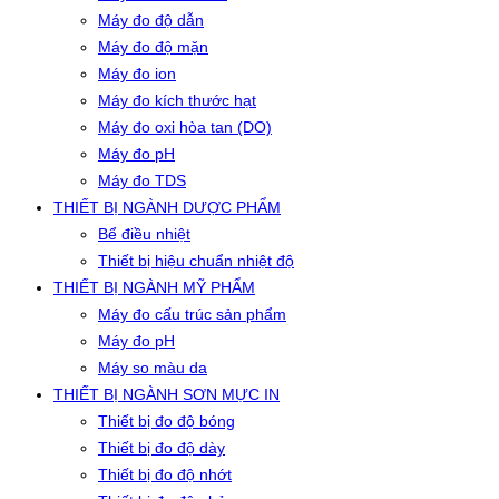
Máy đo độ dẫn
Máy đo độ mặn
Máy đo ion
Máy đo kích thước hạt
Máy đo oxi hòa tan (DO)
Máy đo pH
Máy đo TDS
THIẾT BỊ NGÀNH DƯỢC PHẨM
Bể điều nhiệt
Thiết bị hiệu chuẩn nhiệt độ
THIẾT BỊ NGÀNH MỸ PHẨM
Máy đo cấu trúc sản phẩm
Máy đo pH
Máy so màu da
THIẾT BỊ NGÀNH SƠN MỰC IN
Thiết bị đo độ bóng
Thiết bị đo độ dày
Thiết bị đo độ nhớt