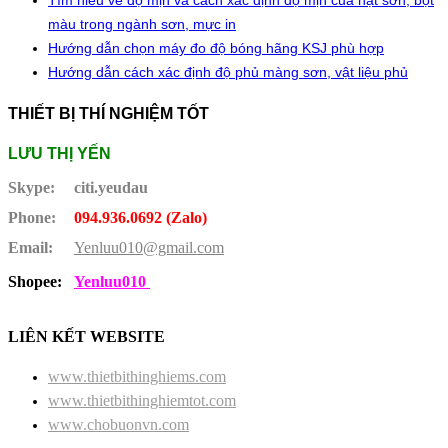
Tìm hiểu về độ mịn và cách xác định độ mịn của hạt sơn, bột
màu trong ngành sơn, mực in
Hướng dẫn chọn máy đo độ bóng hãng KSJ phù hợp
Hướng dẫn cách xác định độ phủ màng sơn, vật liệu phủ
THIẾT BỊ THÍ NGHIỆM TỐT
LƯU THỊ YẾN
Skype:
citi.yeudau
Phone:
094.936.0692 (Zalo)
Email:
Yenluu010@gmail.com
Shopee:
Yenluu010
LIÊN KẾT WEBSITE
www.thietbithinghiems.com
www.thietbithinghiemtot.com
www.chobuonvn.com