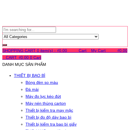
SHOPPING CART
0 item(s) -
₫
0.00
0
0
0
Cart
0
My Cart
0
0
0
₫
0.00
0
CART:
₫
0.00
0
Cart
DANH MỤC SẢN PHẨM
THIẾT BỊ BAO BÌ
Bóng đèn so màu
Đá mài
Máy đo lực kéo đứt
Máy nén thùng carton
Thiết bị kiểm tra may mặc
Thiết bị đo độ dày bao bì
Thiết bị kiểm tra bao bì giấy