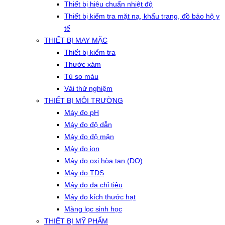
Thiết bị hiệu chuẩn nhiệt độ
Thiết bị kiểm tra mặt nạ, khẩu trang, đồ bảo hộ y
tế
THIẾT BỊ MAY MẶC
Thiết bị kiểm tra
Thước xám
Tủ so màu
Vải thử nghiệm
THIẾT BỊ MÔI TRƯỜNG
Máy đo pH
Máy đo độ dẫn
Máy đo độ mặn
Máy đo ion
Máy đo oxi hòa tan (DO)
Máy đo TDS
Máy đo đa chỉ tiêu
Máy đo kích thước hạt
Màng lọc sinh học
THIẾT BỊ MỸ PHẨM