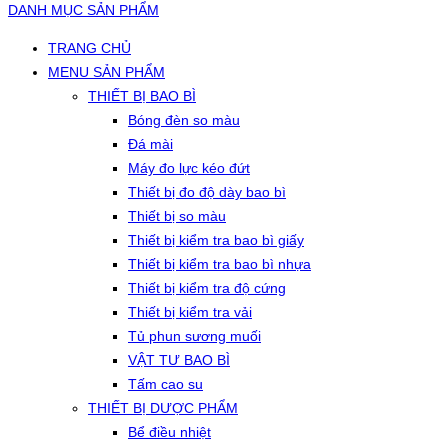
DANH MỤC SẢN PHẨM
TRANG CHỦ
MENU SẢN PHẨM
THIẾT BỊ BAO BÌ
Bóng đèn so màu
Đá mài
Máy đo lực kéo đứt
Thiết bị đo độ dày bao bì
Thiết bị so màu
Thiết bị kiểm tra bao bì giấy
Thiết bị kiểm tra bao bì nhựa
Thiết bị kiểm tra độ cứng
Thiết bị kiểm tra vải
Tủ phun sương muối
VẬT TƯ BAO BÌ
Tấm cao su
THIẾT BỊ DƯỢC PHẨM
Bể điều nhiệt