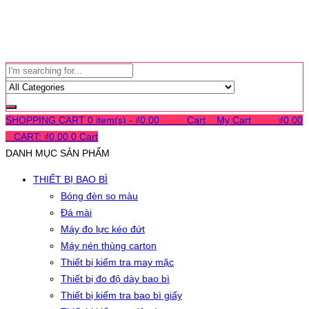
SHOPPING CART
0 item(s) -
₫
0.00
0
0
0
Cart
0
My Cart
0
0
0
₫
0.00
0
CART:
₫
0.00
0
Cart
DANH MỤC SẢN PHẨM
THIẾT BỊ BAO BÌ
Bóng đèn so màu
Đá mài
Máy đo lực kéo đứt
Máy nén thùng carton
Thiết bị kiểm tra may mặc
Thiết bị đo độ dày bao bì
Thiết bị kiểm tra bao bì giấy