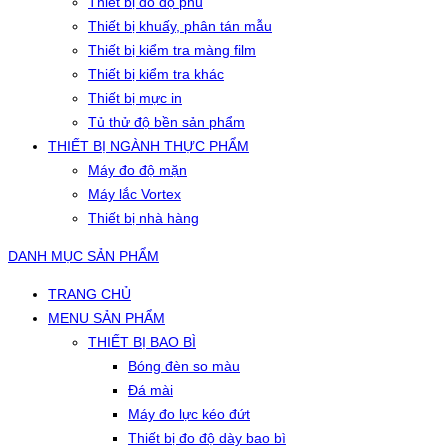
Thiết bị đo độ phủ
Thiết bị khuấy, phân tán mẫu
Thiết bị kiểm tra màng film
Thiết bị kiểm tra khác
Thiết bị mực in
Tủ thử độ bền sản phẩm
THIẾT BỊ NGÀNH THỰC PHẨM
Máy đo độ mặn
Máy lắc Vortex
Thiết bị nhà hàng
DANH MỤC SẢN PHẨM
TRANG CHỦ
MENU SẢN PHẨM
THIẾT BỊ BAO BÌ
Bóng đèn so màu
Đá mài
Máy đo lực kéo đứt
Thiết bị đo độ dày bao bì