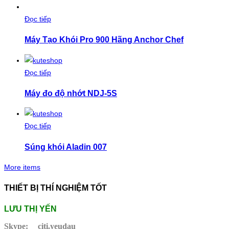
Đọc tiếp
Máy Tạo Khói Pro 900 Hãng Anchor Chef
Đọc tiếp
Máy đo độ nhớt NDJ-5S
Đọc tiếp
Súng khói Aladin 007
More items
THIẾT BỊ THÍ NGHIỆM TỐT
LƯU THỊ YẾN
Skype:
citi.yeudau