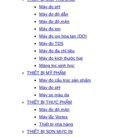
Máy đo pH
Máy đo độ dẫn
Máy đo độ mặn
Máy đo ion
Máy đo oxi hòa tan (DO)
Máy đo TDS
Máy đo đa chỉ tiêu
Máy đo kích thước hạt
Màng lọc sinh học
THIẾT BỊ MỸ PHẨM
Máy đo cấu trúc sản phẩm
Máy đo pH
Máy so màu da
THIẾT BỊ THỰC PHẨM
Máy đo độ mặn
Máy lắc Vortex
Thiết bị nhà hàng
THIẾT BỊ SƠN MỰC IN