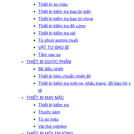
Thiết bị so màu
Thiết bị kiểm tra bao bì giấy
Thiết bị kiểm tra bao bì nhựa
Thiết bị kiểm tra độ cứng
Thiết bị kiểm tra vải
Tủ phun sương muối
VẬT TƯ BAO BÌ
Tấm cao su
THIẾT BỊ DƯỢC PHẨM
Bể điều nhiệt
Thiết bị hiệu chuẩn nhiệt độ
Thiết bị kiểm tra mặt nạ, khẩu trang, đồ bảo hộ y
tế
THIẾT BỊ MAY MẶC
Thiết bị kiểm tra
Thước xám
Tủ so màu
Vải thử nghiệm
THIẾT BỊ MÔI TRƯỜNG