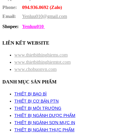
Phone:
094.936.0692 (Zalo)
Email:
Yenluu010@gmail.com
Shopee:
Yenluu010
LIÊN KẾT WEBSITE
www.thietbithinghiems.com
www.thietbithinghiemtot.com
www.chobuonvn.com
DANH MỤC SẢN PHẨM
THIẾT BỊ BAO BÌ
THIẾT BỊ CƠ BẢN PTN
THIẾT BỊ MÔI TRƯỜNG
THIẾT BỊ NGÀNH DƯỢC PHẨM
THIẾT BỊ NGÀNH SƠN MỰC IN
THIẾT BỊ NGÀNH THỰC PHẨM