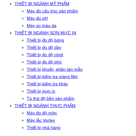
THIẾT BỊ NGÀNH MỸ PHẨM
Máy đo cấu trúc sản phẩm
Máy đo pH
Máy so màu da
THIẾT BỊ NGÀNH SƠN MỰC IN
Thiết bị đo độ bóng
Thiết bị đo độ dày
Thiết bị đo độ nhớt
Thiết bị đo độ phủ
Thiết bị khuấy, phân tán mẫu
Thiết bị kiểm tra màng film
Thiết bị kiểm tra khác
Thiết bị mực in
Tủ thử độ bền sản phẩm
THIẾT BỊ NGÀNH THỰC PHẨM
Máy đo độ mặn
Máy lắc Vortex
Thiết bị nhà hàng