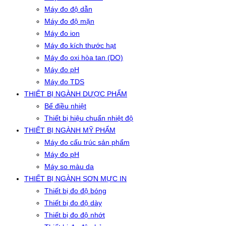
Máy đo độ dẫn
Máy đo độ mặn
Máy đo ion
Máy đo kích thước hạt
Máy đo oxi hòa tan (DO)
Máy đo pH
Máy đo TDS
THIẾT BỊ NGÀNH DƯỢC PHẨM
Bể điều nhiệt
Thiết bị hiệu chuẩn nhiệt độ
THIẾT BỊ NGÀNH MỸ PHẨM
Máy đo cấu trúc sản phẩm
Máy đo pH
Máy so màu da
THIẾT BỊ NGÀNH SƠN MỰC IN
Thiết bị đo độ bóng
Thiết bị đo độ dày
Thiết bị đo độ nhớt