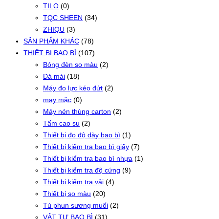
TILO
(0)
TQC SHEEN
(34)
ZHIQU
(3)
SẢN PHẨM KHÁC
(78)
THIẾT BỊ BAO BÌ
(107)
Bóng đèn so màu
(2)
Đá mài
(18)
Máy đo lực kéo đứt
(2)
may mặc
(0)
Máy nén thùng carton
(2)
Tấm cao su
(2)
Thiết bị đo độ dày bao bì
(1)
Thiết bị kiểm tra bao bì giấy
(7)
Thiết bị kiểm tra bao bì nhựa
(1)
Thiết bị kiểm tra độ cứng
(9)
Thiết bị kiểm tra vải
(4)
Thiết bị so màu
(20)
Tủ phun sương muối
(2)
VẬT TƯ BAO BÌ
(31)