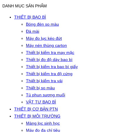
DANH MỤC SẢN PHẨM
THIẾT BỊ BAO BÌ
Bóng đèn so màu
Đá mài
Máy đo lực kéo đứt
Máy nén thùng carton
Thiết bị kiểm tra may mặc
Thiết bị đo độ dày bao bì
Thiết bị kiểm tra bao bì giấy
Thiết bị kiểm tra độ cứng
Thiết bị kiểm tra vải
Thiết bị so màu
Tủ phun sương muối
VẬT TƯ BAO BÌ
THIẾT BỊ CƠ BẢN PTN
THIẾT BỊ MÔI TRƯỜNG
Màng lọc sinh học
Máy đo đa chỉ tiêu