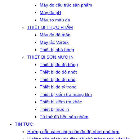
Máy đo cấu trúc sản phẩm
Máy đo pH
Máy so màu da
THIẾT BỊ THỰC PHẨM
Máy đo độ mặn
Máy lắc Vortex
Thiết bị nhà hàng
THIẾT BỊ SƠN MỰC IN
Thiết bị đo độ bóng
Thiết bị đo độ nhớt
Thiết bị đo độ phủ
Thiết bị đo tỷ trọng
Thiết bị kiểm tra màng film
Thiết bị kiểm tra khác
Thiết bị mực in
Tủ thử độ bền sản phẩm
TIN TỨC
Hướng dẫn cách chọn cốc đo độ nhớt phù hợp