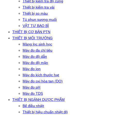
Thiết bị kiểm tra độ cứng
Thiết bị kiểm tra vải
Thiết bị so màu
Tủ phun sương muối
VẬT TƯ BAO BÌ
THIẾT BỊ CƠ BẢN PTN
THIẾT BỊ MÔI TRƯỜNG
Màng lọc sinh học
Máy đo đa chỉ tiêu
Máy đo độ dẫn
Máy đo độ mặn
Máy đo ion
Máy đo kích thước hạt
Máy đo oxi hòa tan (DO)
Máy đo pH
Máy đo TDS
THIẾT BỊ NGÀNH DƯỢC PHẨM
Bể điều nhiệt
Thiết bị hiệu chuẩn nhiệt độ