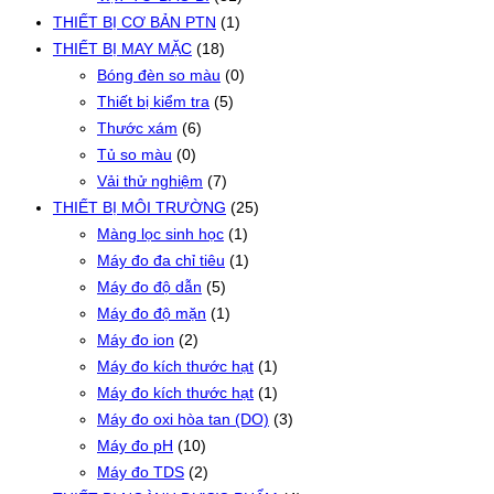
THIẾT BỊ CƠ BẢN PTN
(1)
THIẾT BỊ MAY MẶC
(18)
Bóng đèn so màu
(0)
Thiết bị kiểm tra
(5)
Thước xám
(6)
Tủ so màu
(0)
Vải thử nghiệm
(7)
THIẾT BỊ MÔI TRƯỜNG
(25)
Màng lọc sinh học
(1)
Máy đo đa chỉ tiêu
(1)
Máy đo độ dẫn
(5)
Máy đo độ mặn
(1)
Máy đo ion
(2)
Máy đo kích thước hạt
(1)
Máy đo kích thước hạt
(1)
Máy đo oxi hòa tan (DO)
(3)
Máy đo pH
(10)
Máy đo TDS
(2)