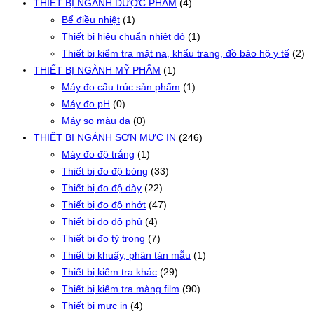
THIẾT BỊ NGÀNH DƯỢC PHẨM
(4)
Bể điều nhiệt
(1)
Thiết bị hiệu chuẩn nhiệt độ
(1)
Thiết bị kiểm tra mặt nạ, khẩu trang, đồ bảo hộ y tế
(2)
THIẾT BỊ NGÀNH MỸ PHẨM
(1)
Máy đo cấu trúc sản phẩm
(1)
Máy đo pH
(0)
Máy so màu da
(0)
THIẾT BỊ NGÀNH SƠN MỰC IN
(246)
Máy đo độ trắng
(1)
Thiết bị đo độ bóng
(33)
Thiết bị đo độ dày
(22)
Thiết bị đo độ nhớt
(47)
Thiết bị đo độ phủ
(4)
Thiết bị đo tỷ trọng
(7)
Thiết bị khuấy, phân tán mẫu
(1)
Thiết bị kiểm tra khác
(29)
Thiết bị kiểm tra màng film
(90)
Thiết bị mực in
(4)