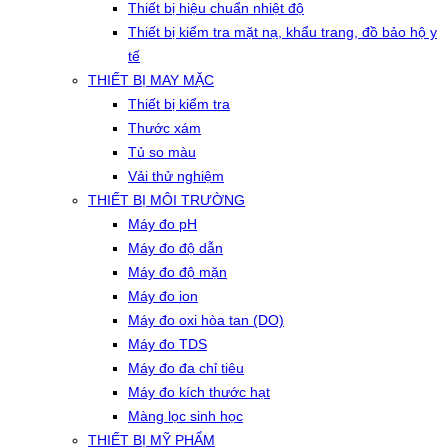
Thiết bị hiệu chuẩn nhiệt độ
Thiết bị kiểm tra mặt nạ, khẩu trang, đồ bảo hộ y
tế
THIẾT BỊ MAY MẶC
Thiết bị kiểm tra
Thước xám
Tủ so màu
Vải thử nghiệm
THIẾT BỊ MÔI TRƯỜNG
Máy đo pH
Máy đo độ dẫn
Máy đo độ mặn
Máy đo ion
Máy đo oxi hòa tan (DO)
Máy đo TDS
Máy đo đa chỉ tiêu
Máy đo kích thước hạt
Màng lọc sinh học
THIẾT BỊ MỸ PHẨM